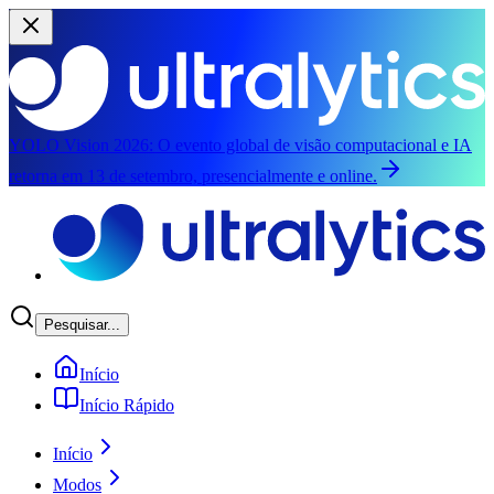
YOLO Vision 2026:
O evento global de visão computacional e IA
retorna em 13 de setembro, presencialmente e online.
Pular para o conteúdo principal
Pesquisar...
Início
Início Rápido
Início
Modos