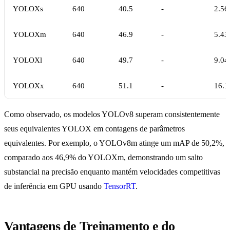
YOLOXs
640
40.5
-
2.56
YOLOXm
640
46.9
-
5.43
YOLOXl
640
49.7
-
9.04
YOLOXx
640
51.1
-
16.1
Como observado, os modelos YOLOv8 superam consistentemente
seus equivalentes YOLOX em contagens de parâmetros
equivalentes. Por exemplo, o YOLOv8m atinge um mAP de 50,2%,
comparado aos 46,9% do YOLOXm, demonstrando um salto
substancial na precisão enquanto mantém velocidades competitivas
de inferência em GPU usando
TensorRT
.
Vantagens de Treinamento e do