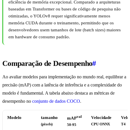
eficiência de memória excepcional. Comparado a arquiteturas
baseadas em Transformer ou bases de código de pesquisa não
otimizadas, o YOLOv8 requer significativamente menos
memória CUDA durante o treinamento, permitindo que os
desenvolvedores usem tamanhos de lote (batch sizes) maiores
em hardware de consumo padrão.
Comparação de Desempenho
#
Ao avaliar modelos para implementação no mundo real, equilibrar a
precisão (mAP) com a latência de inferência e a complexidade do
modelo é fundamental. A tabela abaixo destaca as métricas de
desempenho no
conjunto de dados COCO
.
val
Modelo
tamanho
Velocidade
Velo
mAP
(pixels)
CPU ONNX
T4
50-95