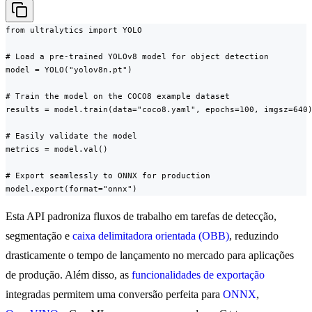
from ultralytics import YOLO

# Load a pre-trained YOLOv8 model for object detection

model = YOLO("yolov8n.pt")

# Train the model on the COCO8 example dataset

results = model.train(data="coco8.yaml", epochs=100, imgsz=640)
# Easily validate the model

metrics = model.val()

# Export seamlessly to ONNX for production

model.export(format="onnx")
Esta API padroniza fluxos de trabalho em tarefas de detecção,
segmentação e
caixa delimitadora orientada (OBB)
, reduzindo
drasticamente o tempo de lançamento no mercado para aplicações
de produção. Além disso, as
funcionalidades de exportação
integradas permitem uma conversão perfeita para
ONNX
,