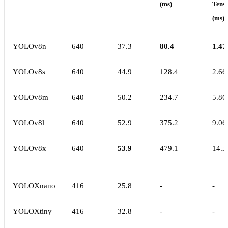
(ms)
Tens
(ms)
YOLOv8n
640
37.3
80.4
1.47
YOLOv8s
640
44.9
128.4
2.66
YOLOv8m
640
50.2
234.7
5.86
YOLOv8l
640
52.9
375.2
9.06
YOLOv8x
640
53.9
479.1
14.3
YOLOXnano
416
25.8
-
-
YOLOXtiny
416
32.8
-
-