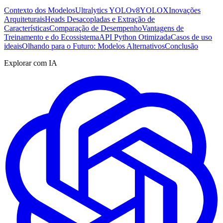
Contexto dos Modelos
Ultralytics YOLOv8
YOLOX
Inovações
Arquiteturais
Heads Desacopladas e Extração de
Características
Comparação de Desempenho
Vantagens de
Treinamento e do Ecossistema
API Python Otimizada
Casos de uso
ideais
Olhando para o Futuro: Modelos Alternativos
Conclusão
Explorar com IA