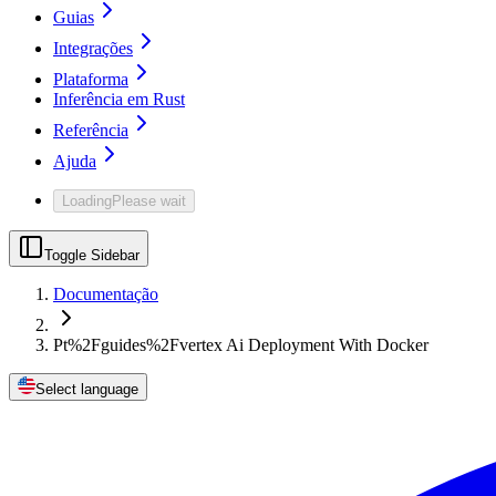
Guias
Integrações
Plataforma
Inferência em Rust
Referência
Ajuda
Loading
Please wait
Toggle Sidebar
Documentação
Pt%2Fguides%2Fvertex Ai Deployment With Docker
Select language