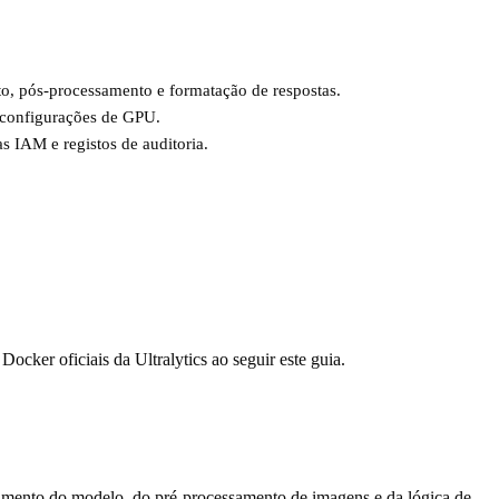
nto, pós-processamento e formatação de respostas.
e configurações de GPU.
s IAM e registos de auditoria.
ocker oficiais da Ultralytics ao seguir este guia.
gamento do modelo, do pré-processamento de imagens e da lógica de