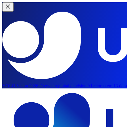
YOLO Vision 2026:
O evento global de vision AI retorna em 13 de s
Pular para o conteúdo principal