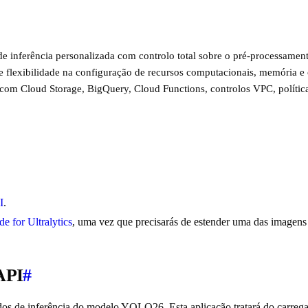
 de inferência personalizada com controlo total sobre o pré-processame
ece flexibilidade na configuração de recursos computacionais, memória 
 com Cloud Storage, BigQuery, Cloud Functions, controlos VPC, política
I
.
e for Ultralytics
, uma vez que precisarás de estender uma das imagens D
API
#
didos de inferência do modelo YOLO26. Esta aplicação tratará do carre