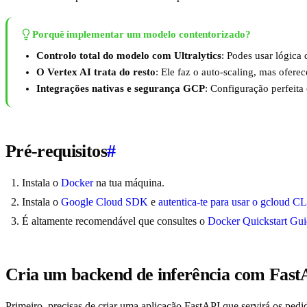
Porquê implementar um modelo contentorizado?
Controlo total do modelo com Ultralytics
: Podes usar lógica
O Vertex AI trata do resto
: Ele faz o auto-scaling, mas ofer
Integrações nativas e segurança GCP
: Configuração perfeita
Pré-requisitos
#
Instala o
Docker
na tua máquina.
Instala o
Google Cloud SDK
e
autentica-te para usar o gcloud CL
É altamente recomendável que consultes o
Docker Quickstart Guid
Cria um backend de inferência com Fast
Primeiro, precisas de criar uma aplicação FastAPI que servirá os pe