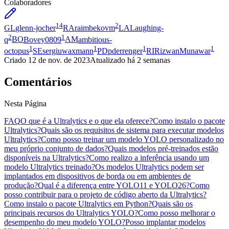
Colaboradores
14
2
GL
glenn-jocher
RA
raimbekovm
LA
Laughing-
2
1
q
BO
Bovey0809
AM
ambitious-
1
1
1
1
octopus
SE
sergiuwaxmann
PD
pderrenger
RI
RizwanMunawar
Criado
12 de nov. de 2023
Atualizado
há 2 semanas
Comentários
Nesta Página
FAQ
O que é a Ultralytics e o que ela oferece?
Como instalo o pacote
Ultralytics?
Quais são os requisitos de sistema para executar modelos
Ultralytics?
Como posso treinar um modelo YOLO personalizado no
meu próprio conjunto de dados?
Quais modelos pré-treinados estão
disponíveis na Ultralytics?
Como realizo a inferência usando um
modelo Ultralytics treinado?
Os modelos Ultralytics podem ser
implantados em dispositivos de borda ou em ambientes de
produção?
Qual é a diferença entre YOLO11 e YOLO26?
Como
posso contribuir para o projeto de código aberto da Ultralytics?
Como instalo o pacote Ultralytics em Python?
Quais são os
principais recursos do Ultralytics YOLO?
Como posso melhorar o
desempenho do meu modelo YOLO?
Posso implantar modelos