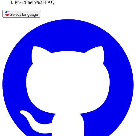
Pt%2Fhelp%2FFAQ
Select language