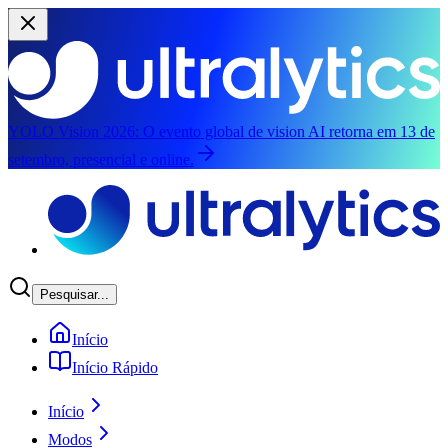
YOLO Vision 2026:
O evento global de vision AI retorna em 13 de
setembro, presencial e online.
Pular para o conteúdo principal
Pesquisar...
Início
Início Rápido
Início
Modos