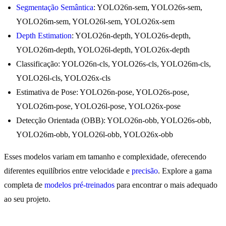
Segmentação Semântica
: YOLO26n-sem, YOLO26s-sem,
YOLO26m-sem, YOLO26l-sem, YOLO26x-sem
Depth Estimation
: YOLO26n-depth, YOLO26s-depth,
YOLO26m-depth, YOLO26l-depth, YOLO26x-depth
Classificação: YOLO26n-cls, YOLO26s-cls, YOLO26m-cls,
YOLO26l-cls, YOLO26x-cls
Estimativa de Pose: YOLO26n-pose, YOLO26s-pose,
YOLO26m-pose, YOLO26l-pose, YOLO26x-pose
Detecção Orientada (OBB): YOLO26n-obb, YOLO26s-obb,
YOLO26m-obb, YOLO26l-obb, YOLO26x-obb
Esses modelos variam em tamanho e complexidade, oferecendo
diferentes equilíbrios entre velocidade e
precisão
. Explore a gama
completa de
modelos pré-treinados
para encontrar o mais adequado
ao seu projeto.