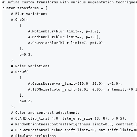
# Define custom transforms with various augmentation techniques
custom_transforms = [

    # Blur variations

    A.OneOf(

        [

            A.MotionBlur(blur_limit=7, p=1.0),

            A.MedianBlur(blur_limit=7, p=1.0),

            A.GaussianBlur(blur_limit=7, p=1.0),

        ],

        p=0.3,

    ),

    # Noise variations

    A.OneOf(

        [

            A.GaussNoise(var_limit=(10.0, 50.0), p=1.0),

            A.ISONoise(color_shift=(0.01, 0.05), intensity=(0.1
        ],

        p=0.2,

    ),

    # Color and contrast adjustments

    A.CLAHE(clip_limit=4.0, tile_grid_size=(8, 8), p=0.5),

    A.RandomBrightnessContrast(brightness_limit=0.3, contrast_l
    A.HueSaturationValue(hue_shift_limit=20, sat_shift_limit=30
    # Simulate occlusions
