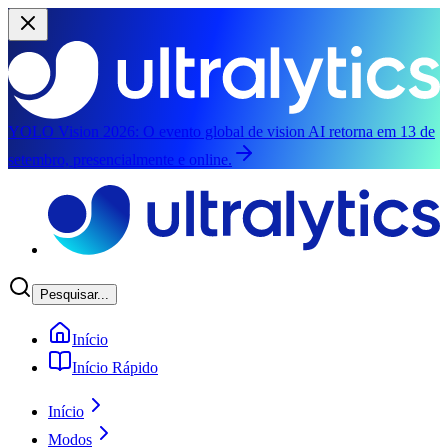
YOLO Vision 2026:
O evento global de vision AI retorna em 13 de
setembro, presencialmente e online.
Pular para o conteúdo principal
Pesquisar...
Início
Início Rápido
Início
Modos