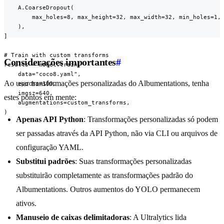
    A.CoarseDropout(

        max_holes=8, max_height=32, max_width=32, min_holes=1, 
    ),

]

# Train with custom transforms

Considerações importantes
#
results = model.train(

    data="coco8.yaml",

Ao usar transformações personalizadas do Albumentations, tenha
    epochs=100,

    imgsz=640,

estes pontos em mente:
    augmentations=custom_transforms,

)
Apenas API Python
: Transformações personalizadas só podem
ser passadas através da API Python, não via CLI ou arquivos de
configuração YAML.
Substitui padrões
: Suas transformações personalizadas
substituirão completamente as transformações padrão do
Albumentations. Outros aumentos do YOLO permanecem
ativos.
Manuseio de caixas delimitadoras
: A Ultralytics lida