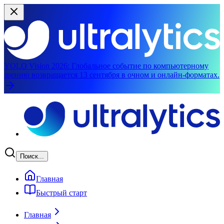
YOLO Vision 2026:
Глобальное событие по компьютерному
зрению возвращается 13 сентября в очном и онлайн-форматах.
Перейти к основному содержимому
Поиск...
Главная
Быстрый старт
Главная