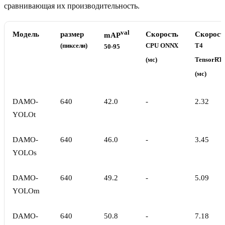
сравнивающая их производительность.
val
Модель
размер
Скорость
Скорост
mAP
(пиксели)
CPU ONNX
T4
50-95
(мс)
TensorRT
(мс)
DAMO-
640
42.0
-
2.32
YOLOt
DAMO-
640
46.0
-
3.45
YOLOs
DAMO-
640
49.2
-
5.09
YOLOm
DAMO-
640
50.8
-
7.18