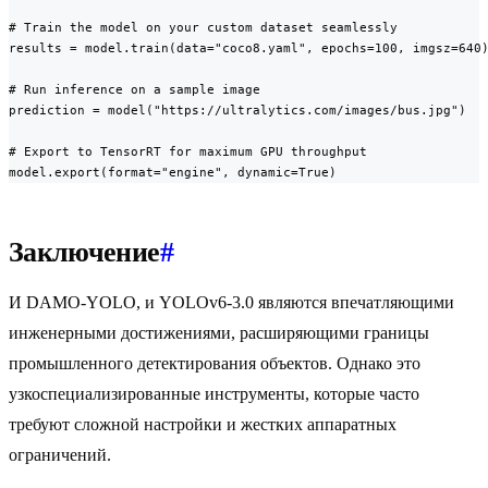
# Train the model on your custom dataset seamlessly

results = model.train(data="coco8.yaml", epochs=100, imgsz=640)
# Run inference on a sample image

prediction = model("https://ultralytics.com/images/bus.jpg")

# Export to TensorRT for maximum GPU throughput

model.export(format="engine", dynamic=True)
Заключение
#
И DAMO-YOLO, и YOLOv6-3.0 являются впечатляющими
инженерными достижениями, расширяющими границы
промышленного детектирования объектов. Однако это
узкоспециализированные инструменты, которые часто
требуют сложной настройки и жестких аппаратных
ограничений.