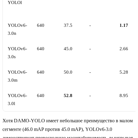
YOLOl
YOLOv6-
640
37.5
-
1.17
3.0n
YOLOv6-
640
45.0
-
2.66
3.0s
YOLOv6-
640
50.0
-
5.28
3.0m
YOLOv6-
640
52.8
-
8.95
3.0l
Хотя DAMO-YOLO имеет небольшое преимущество в малом
сегменте (46.0 mAP против 45.0 mAP), YOLOv6-3.0
демонстрирует превосходную масштабируемость, выигрывая