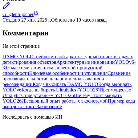
16
GL
glenn-jocher
Создано
27 янв. 2025 г.
Обновлено
10 часов назад
Комментарии
На этой странице
DAMO-YOLO: нейросетевой архитектурный поиск в задачах
детектирования объектов
Архитектурные инновации
YOLOv6-
3.0: максимизация промышленной пропускной
способности
Ключевые особенности и улучшения
Сравнение
производительности
Сценарии использования и
рекомендации
Когда выбирать DAMO-YOLO
Когда выбирать
YOLOv6
Когда выбирать Ultralytics (YOLO26)
Преимущество
Ultralytics: представляем YOLO26
Почему стоит выбрать
YOLO26?
Бесшовный опыт работы с экосистемой
Пример кода
быстрого старта
Заключение
Исследовать с помощью ИИ