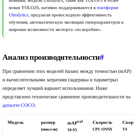
новинки, модели Ultralytics, такие как YOLOv5 и более
новая YOLO26, нативно поддерживаются в
платформе
Ultralytics
, предлагая превосходную эффективность
обучения, автоматическую эволюцию гиперпараметров и
широкие возможности экспорта «из коробки».
Анализ производительности
#
При сравнении этих моделей баланс между точностью (mAP)
и вычислительными затратами (задержка и параметры)
определяет лучший вариант использования. Ниже
представлено техническое сравнение производительности на
датасете COCO
.
val
Модель
размер
Скорость
Скоро
mAP
(пиксели)
CPU ONNX
T4
50-95