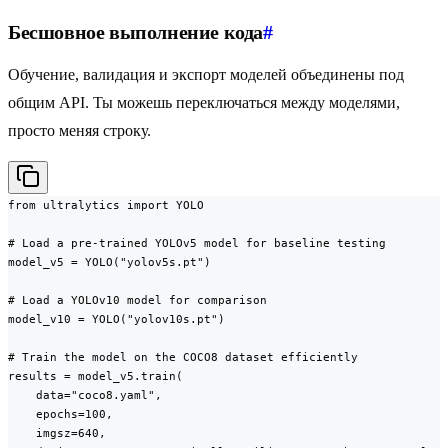
Бесшовное выполнение кода
#
Обучение, валидация и экспорт моделей объединены под
общим API. Ты можешь переключаться между моделями,
просто меняя строку.
from ultralytics import YOLO

# Load a pre-trained YOLOv5 model for baseline testing

model_v5 = YOLO("yolov5s.pt")

# Load a YOLOv10 model for comparison

model_v10 = YOLO("yolov10s.pt")

# Train the model on the COCO8 dataset efficiently

results = model_v5.train(

    data="coco8.yaml",

    epochs=100,

    imgsz=640,
