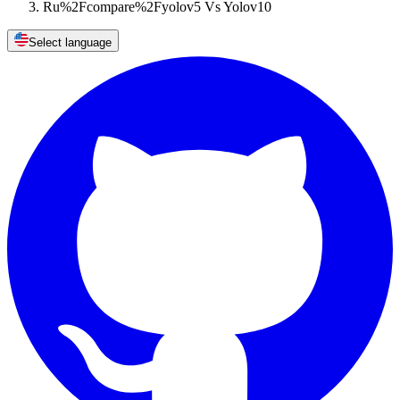
Ru%2Fcompare%2Fyolov5 Vs Yolov10
Select language