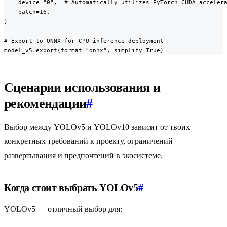
    device="0",  # Automatically utilizes PyTorch CUDA accelera
    batch=16,

)

# Export to ONNX for CPU inference deployment

model_v5.export(format="onnx", simplify=True)
Сценарии использования и
рекомендации
#
Выбор между YOLOv5 и YOLOv10 зависит от твоих
конкретных требований к проекту, ограничений
развертывания и предпочтений в экосистеме.
Когда стоит выбрать YOLOv5
#
YOLOv5 — отличный выбор для: