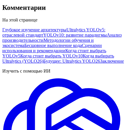
Комментарии
На этой странице
Глубокое изучение архитектуры
Ultralytics YOLOv5:
отраслевой стандарт
YOLOv10: развитие парадигмы
Анализ
производительности
Методологии обучения и
экосистема
Бесшовное выполнение кода
Сценарии
использования и рекомендации
Когда стоит выбрать
YOLOv5
Когда стоит выбрать YOLOv10
Когда выбирать
Ultralytics (YOLO26)
Будущее: Ultralytics YOLO26
Заключение
Изучить с помощью ИИ