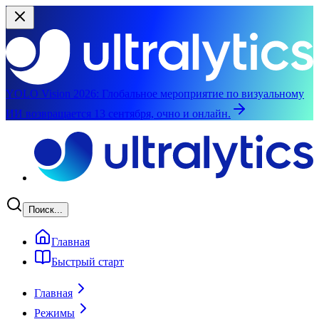
YOLO Vision 2026:
Глобальное мероприятие по визуальному
ИИ возвращается 13 сентября, очно и онлайн.
Перейти к основному содержимому
Поиск...
Главная
Быстрый старт
Главная
Режимы