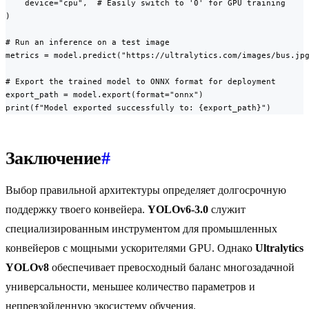
    device="cpu",  # Easily switch to '0' for GPU training

)

# Run an inference on a test image

metrics = model.predict("https://ultralytics.com/images/bus.jpg
# Export the trained model to ONNX format for deployment

export_path = model.export(format="onnx")

print(f"Model exported successfully to: {export_path}")
Заключение
#
Выбор правильной архитектуры определяет долгосрочную
поддержку твоего конвейера.
YOLOv6-3.0
служит
специализированным инструментом для промышленных
конвейеров с мощными ускорителями GPU. Однако
Ultralytics
YOLOv8
обеспечивает превосходный баланс многозадачной
универсальности, меньшее количество параметров и
непревзойденную экосистему обучения.