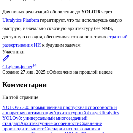
Для новых реализаций обновление до
YOLO26
через
Ultralytics Platform
гарантирует, что ты используешь самую
быструю, изначально сквозную архитектуру без NMS,
доступную сегодня, обеспечивая готовность твоих
стратегий
развертывания ИИ
к будущим задачам.
Участники
14
GL
glenn-jocher
Создано
27 янв. 2025 г.
Обновлено
на прошлой неделе
Комментарии
На этой странице
YOLOv6-3.0: промышленная пропускная способность и
аппаратная оптимизация
Архитектурный фокус
Ultralytics
YOLOv8: универсальный многозадачный
стандарт
Архитектурные особенности
Сравнение
производительности
Сценарии использования и