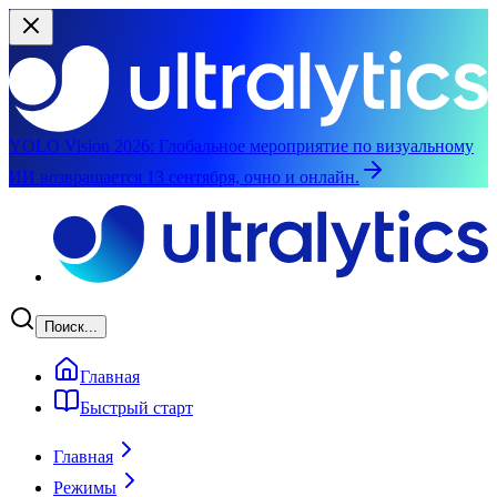
YOLO Vision 2026:
Глобальное мероприятие по визуальному
ИИ возвращается 13 сентября, очно и онлайн.
Перейти к основному содержимому
Поиск...
Главная
Быстрый старт
Главная
Режимы