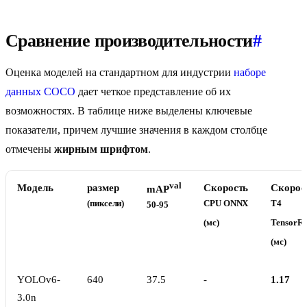
Сравнение производительности
#
Оценка моделей на стандартном для индустрии
наборе
данных COCO
дает четкое представление об их
возможностях. В таблице ниже выделены ключевые
показатели, причем лучшие значения в каждом столбце
отмечены
жирным шрифтом
.
val
Модель
размер
Скорость
Скорос
mAP
(пиксели)
CPU ONNX
T4
50-95
(мс)
TensorR
(мс)
YOLOv6-
640
37.5
-
1.17
3.0n