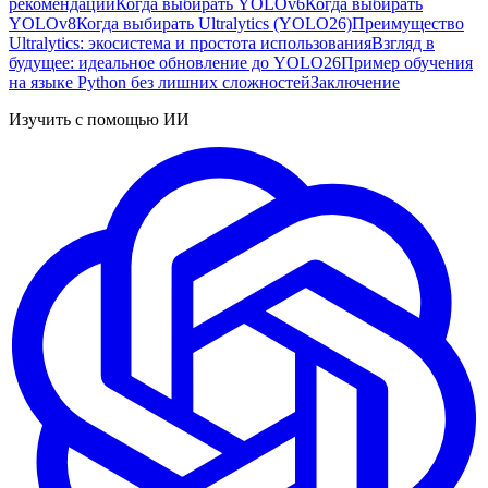
рекомендации
Когда выбирать YOLOv6
Когда выбирать
YOLOv8
Когда выбирать Ultralytics (YOLO26)
Преимущество
Ultralytics: экосистема и простота использования
Взгляд в
будущее: идеальное обновление до YOLO26
Пример обучения
на языке Python без лишних сложностей
Заключение
Изучить с помощью ИИ