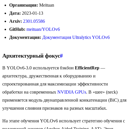
Организация:
Meituan
Дата:
2023-01-13
Arxiv:
2301.05586
GitHub:
meituan/YOLOv6
Документация:
Документация Ultralytics YOLOv6
Архитектурный фокус
#
В YOLOv6-3.0 используется бэкбон
EfficientRep
—
архитектура, дружественная к оборудованию и
спроектированная для максимизации эффективности
обработки на современных
NVIDIA GPUs
. В «шее» (neck)
применяется модуль двунаправленной конкатенации (BiC) для
улучшения слияния признаков на разных масштабах.
На этапе обучения YOLOv6 использует стратегию обучения с
поддержкой анкоров (Anchor-Aided Training, AAT). Этот