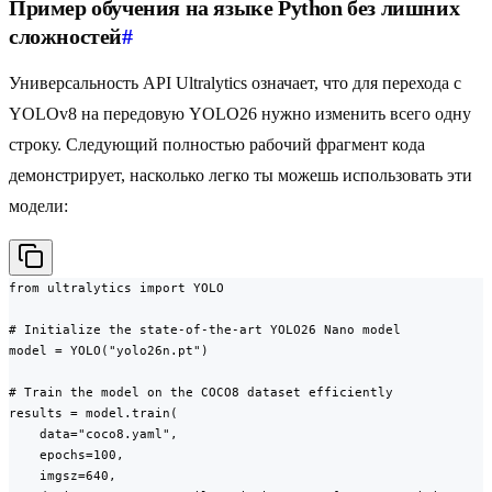
Пример обучения на языке Python без лишних
сложностей
#
Универсальность API Ultralytics означает, что для перехода с
YOLOv8 на передовую YOLO26 нужно изменить всего одну
строку. Следующий полностью рабочий фрагмент кода
демонстрирует, насколько легко ты можешь использовать эти
модели:
from ultralytics import YOLO

# Initialize the state-of-the-art YOLO26 Nano model

model = YOLO("yolo26n.pt")

# Train the model on the COCO8 dataset efficiently

results = model.train(

    data="coco8.yaml",

    epochs=100,

    imgsz=640,
