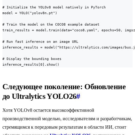
# Initialize the YOLOv8 model natively in PyTorch

model = YOLO("yolov8n.pt")

# Train the model on the COCO8 example dataset

train_results = model.train(data="coco8.yaml", epochs=50, imgsz
# Run fast inference on an image URL

inference_results = model("https://ultralytics.com/images/bus.j
# Display the bounding boxes

inference_results[0].show()
Следующее поколение: Обновление
до Ultralytics YOLO26
#
Хотя YOLOv8 остается высокоэффективной
производственной моделью, исследователям и разработчикам,
стремящимся к передовым результатам в области ИИ, стоит