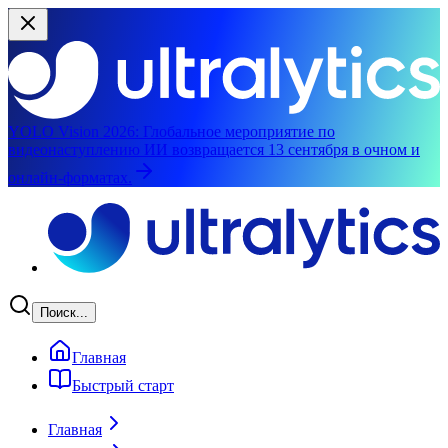
YOLO Vision 2026:
Глобальное мероприятие по
видеонаступлению ИИ возвращается 13 сентября в очном и
онлайн-форматах.
Перейти к основному содержимому
Поиск...
Главная
Быстрый старт
Главная