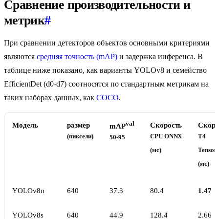
Сравнение производительности и
метрик
#
При сравнении детекторов объектов основными критериями
являются
средняя точность (mAP)
и задержка инференса. В
таблице ниже показано, как варианты YOLOv8 и семейство
EfficientDet (d0-d7) соотносятся по стандартным метрикам на
таких наборах данных, как
COCO
.
val
Модель
размер
Скорость
Скоро
mAP
(пиксели)
CPU ONNX
T4
50-95
(мс)
Tensor
(мс)
YOLOv8n
640
37.3
80.4
1.47
YOLOv8s
640
44.9
128.4
2.66