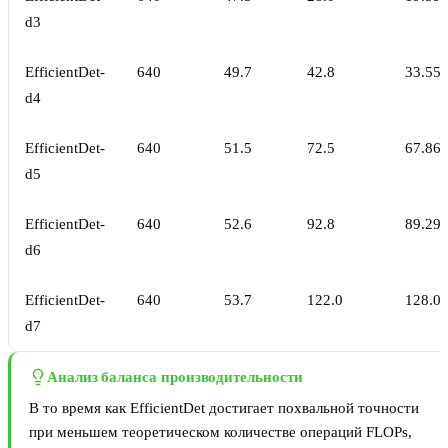
d3
EfficientDet-
640
49.7
42.8
33.55
d4
EfficientDet-
640
51.5
72.5
67.86
d5
EfficientDet-
640
52.6
92.8
89.29
d6
EfficientDet-
640
53.7
122.0
128.0
d7
Анализ баланса производительности
В то время как EfficientDet достигает похвальной точности
при меньшем теоретическом количестве операций FLOPs,