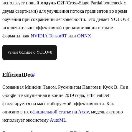
использует новый
модуль C2f
(Cross-Stage Partial bottleneck с
двумя свертками) для улучшения потока градиентов во время
обучения при сохранении легковесности. Это делает YOLOv8
исключительно эффективной при компиляции в такие
форматы, как
NVIDIA TensorRT
или
ONNX
.
Узнай больше о YOLOv8
EfficientDet
#
Созданная Минсин Таном, Руомингом Пангом и Куок В. Ле в
Google и выпущенная в конце 2019 года, EfficientDet
фокусируется на масштабируемой эффективности. Как
описано в их
официальной статье на Arxiv
, модель активно
использует экосистему
AutoML
.