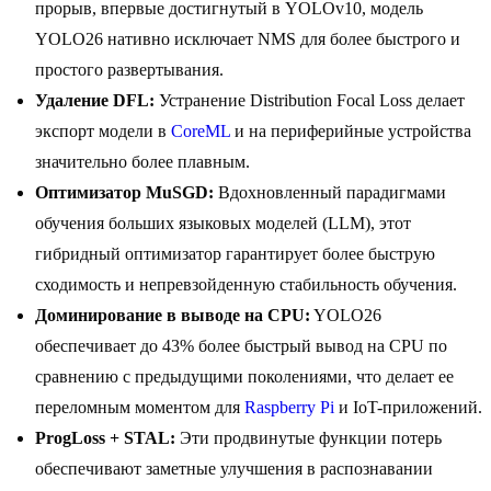
прорыв, впервые достигнутый в YOLOv10, модель
YOLO26 нативно исключает NMS для более быстрого и
простого развертывания.
Удаление DFL:
Устранение Distribution Focal Loss делает
экспорт модели в
CoreML
и на периферийные устройства
значительно более плавным.
Оптимизатор MuSGD:
Вдохновленный парадигмами
обучения больших языковых моделей (LLM), этот
гибридный оптимизатор гарантирует более быструю
сходимость и непревзойденную стабильность обучения.
Доминирование в выводе на CPU:
YOLO26
обеспечивает до 43% более быстрый вывод на CPU по
сравнению с предыдущими поколениями, что делает ее
переломным моментом для
Raspberry Pi
и IoT-приложений.
ProgLoss + STAL:
Эти продвинутые функции потерь
обеспечивают заметные улучшения в распознавании