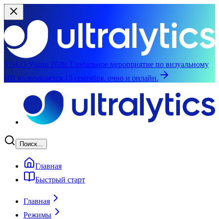
YOLO Vision 2026:
Глобальное мероприятие по визуальному
ИИ возвращается 13 сентября, очно и онлайн.
Перейти к основному содержимому
Поиск...
Главная
Быстрый старт
Главная
Режимы