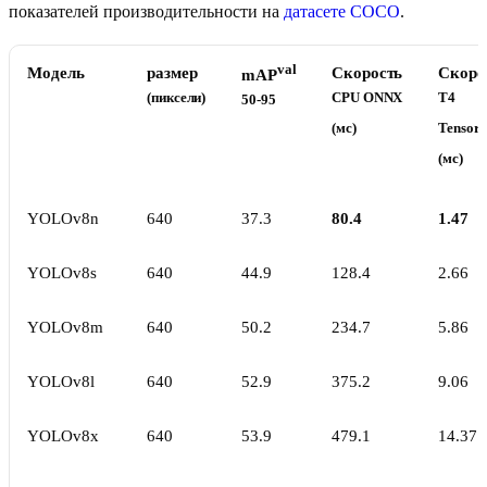
показателей производительности на
датасете COCO
.
val
Модель
размер
Скорость
Скоро
mAP
(пиксели)
CPU ONNX
T4
50-95
(мс)
Tensor
(мс)
YOLOv8n
640
37.3
80.4
1.47
YOLOv8s
640
44.9
128.4
2.66
YOLOv8m
640
50.2
234.7
5.86
YOLOv8l
640
52.9
375.2
9.06
YOLOv8x
640
53.9
479.1
14.37