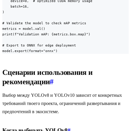
    device=0,  # optimized CUDA memory usage

    batch=16,

)

# Validate the model to check mAP metrics

metrics = model.val()

print(f"Validation mAP: {metrics.box.map}")

# Export to ONNX for edge deployment

model.export(format="onnx")
Сценарии использования и
рекомендации
#
Выбор между YOLOv8 и YOLOv10 зависит от конкретных
требований твоего проекта, ограничений развертывания и
предпочтений в экосистеме.
Когда выбирать YOLOv8
#