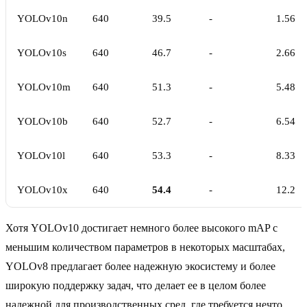
YOLOv10n
640
39.5
-
1.56
YOLOv10s
640
46.7
-
2.66
YOLOv10m
640
51.3
-
5.48
YOLOv10b
640
52.7
-
6.54
YOLOv10l
640
53.3
-
8.33
YOLOv10x
640
54.4
-
12.2
Хотя YOLOv10 достигает немного более высокого mAP с
меньшим количеством параметров в некоторых масштабах,
YOLOv8 предлагает более надежную экосистему и более
широкую поддержку задач, что делает ее в целом более
надежной для производственных сред, где требуется нечто