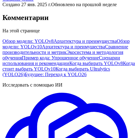
Создано
27 янв. 2025 г.
Обновлено
на прошлой неделе
Комментарии
На этой странице
Обзор модели: YOLOv8
Архитектура и преимущества
Обзор
модели: YOLOv10
Архитектура и преимущества
Сравнение
производительности и метрик
Экосистема и методология
обучения
Пример кода: Упрощенное обучение
Сценарии
использования и рекомендации
Когда выбирать YOLOv8
Когда
стоит выбрать YOLOv10
Когда выбирать Ultralytics
(YOLO26)
Будущее: Переход к YOLO26
Исследовать с помощью ИИ