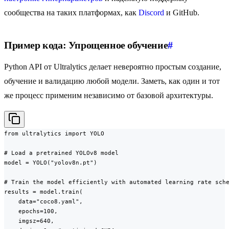
сообщества на таких платформах, как
Discord
и GitHub.
Пример кода: Упрощенное обучение
#
Python API от Ultralytics делает невероятно простым создание,
обучение и валидацию любой модели. Заметь, как один и тот
же процесс применим независимо от базовой архитектуры.
from ultralytics import YOLO

# Load a pretrained YOLOv8 model

model = YOLO("yolov8n.pt")

# Train the model efficiently with automated learning rate sche
results = model.train(

    data="coco8.yaml",

    epochs=100,

    imgsz=640,
