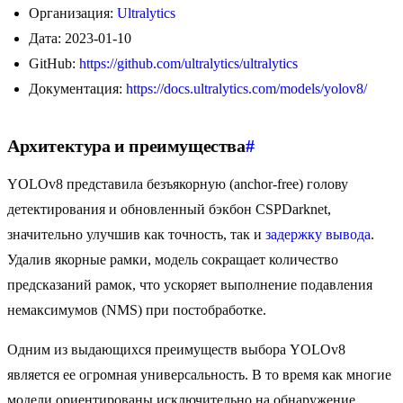
Организация:
Ultralytics
Дата: 2023-01-10
GitHub:
https://github.com/ultralytics/ultralytics
Документация:
https://docs.ultralytics.com/models/yolov8/
Архитектура и преимущества
#
YOLOv8 представила безъякорную (anchor-free) голову
детектирования и обновленный бэкбон CSPDarknet,
значительно улучшив как точность, так и
задержку вывода
.
Удалив якорные рамки, модель сокращает количество
предсказаний рамок, что ускоряет выполнение подавления
немаксимумов (NMS) при постобработке.
Одним из выдающихся преимуществ выбора YOLOv8
является ее огромная универсальность. В то время как многие
модели ориентированы исключительно на обнаружение