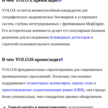
В чем YOLOX превосходит
#
YOLOX остается жизнеспособным кандидатом для
специфических академических бенчмарков и устаревших
систем, глубоко интегрированных с фреймворком MegEngine.
Его историческая значимость делает его популярным базовым
решением для исследования
безъякорных детекторов
и
стратегий пользовательского назначения.
В чем YOLO26 превосходит
#
YOLO26 фундаментально спроектирована для современных
промышленных приложений. Поскольку она нативно
поддерживает
сегментацию экземпляров
,
оценку позы
и
ориентированные ограничивающие рамки (OBB)
, она гораздо
более универсальна, чем стандартные движки обнаружения.
Умный ритейл и инвентаризация:
использование