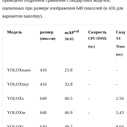
приведено подробное сравнение стандартных моделей,
оцененных при размере изображения 640 пикселей (и 416 для
вариантов nano/tiny).
val
Модель
размер
Скорость
Скор
mAP
(пиксели)
CPU ONNX
T4
50-95
(мс)
Tenso
(мс)
YOLOXnano
416
25.8
-
-
YOLOXtiny
416
32.8
-
-
YOLOXs
640
40.5
-
2.56
YOLOXm
640
46.9
-
5.43
YOLOXl
640
49.7
-
9.04