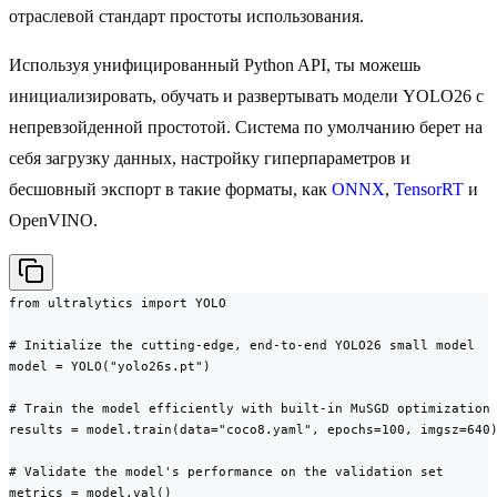
отраслевой стандарт простоты использования.
Используя унифицированный Python API, ты можешь
инициализировать, обучать и развертывать модели YOLO26 с
непревзойденной простотой. Система по умолчанию берет на
себя загрузку данных, настройку гиперпараметров и
бесшовный экспорт в такие форматы, как
ONNX
,
TensorRT
и
OpenVINO.
from ultralytics import YOLO

# Initialize the cutting-edge, end-to-end YOLO26 small model

model = YOLO("yolo26s.pt")

# Train the model efficiently with built-in MuSGD optimization

results = model.train(data="coco8.yaml", epochs=100, imgsz=640)
# Validate the model's performance on the validation set

metrics = model.val()
