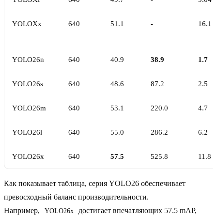
YOLOXx
640
51.1
-
16.1
YOLO26n
640
40.9
38.9
1.7
YOLO26s
640
48.6
87.2
2.5
YOLO26m
640
53.1
220.0
4.7
YOLO26l
640
55.0
286.2
6.2
YOLO26x
640
57.5
525.8
11.8
Как показывает таблица, серия YOLO26 обеспечивает
превосходный баланс производительности.
Например,
достигает впечатляющих 57.5 mAP,
YOLO26x