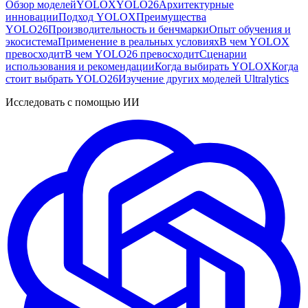
Обзор моделей
YOLOX
YOLO26
Архитектурные
инновации
Подход YOLOX
Преимущества
YOLO26
Производительность и бенчмарки
Опыт обучения и
экосистема
Применение в реальных условиях
В чем YOLOX
превосходит
В чем YOLO26 превосходит
Сценарии
использования и рекомендации
Когда выбирать YOLOX
Когда
стоит выбрать YOLO26
Изучение других моделей Ultralytics
Исследовать с помощью ИИ