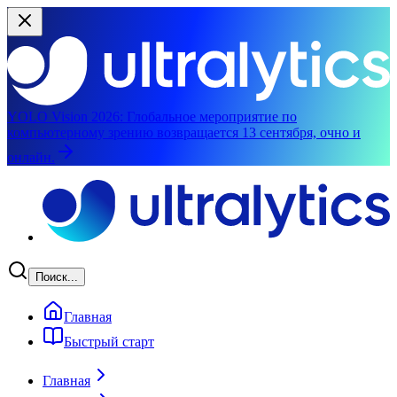
YOLO Vision 2026:
Глобальное мероприятие по
компьютерному зрению возвращается 13 сентября, очно и
онлайн.
Перейти к основному содержимому
Поиск...
Главная
Быстрый старт
Главная