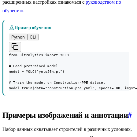
расширенных настройках ознакомься с
руководством по
обучению
.
Пример обучения
Python
CLI
from ultralytics import YOLO

# Load pretrained model

model = YOLO("yolo26n.pt")

# Train the model on Construction-PPE dataset

model.train(data="construction-ppe.yaml", epochs=100, imgsz
Примеры изображений и аннотации
#
Набор данных охватывает строителей в различных условиях,