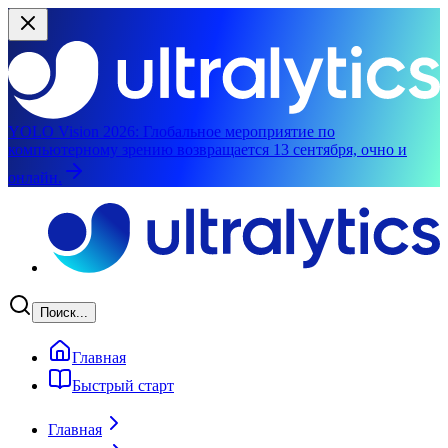
YOLO Vision 2026:
Глобальное мероприятие по
компьютерному зрению возвращается 13 сентября, очно и
онлайн.
Перейти к основному содержимому
Поиск...
Главная
Быстрый старт
Главная