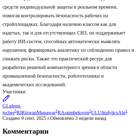
средств индивидуальной защиты в реальном времени,
помогая контролировать безопасность рабочих на
стройплощадках. Благодаря наличию классов как для
надетых, так и для отсутствующих СИЗ, он поддерживает
работу ИИ-систем, способных автоматически выявлять
нарушения, формировать аналитику по соблюдению правил и
снижать риски. Также это практический ресурс для
разработки решений компьютерного зрения в области
промышленной безопасности, робототехники и
академических исследований.
Участники
GL
glenn-
5
3
2
1
jocher
RI
RizwanMunawar
RA
raimbekovm
UL
UltralyticsAbi
Создано
9 сент. 2025 г.
Обновлено
3 недели назад
Комментарии