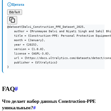
Цитата
BibTeX
@dataset{Dalvi_Construction_PPE_Dataset_2025,

    author = {Mrunmayee Dalvi and Niyati Singh and Sahil Bhi
    title = {Construction-PPE: Personal Protective Equipment
    month = {January},

    year = {2025},

    version = {1.0.0},

    license = {AGPL-3.0},

    url = {https://docs.ultralytics.com/datasets/detect/cons
    publisher = {Ultralytics}

}
FAQ
#
Что делает набор данных Construction-PPE
уникальным?
#