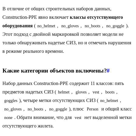
В отличие от общих строительных наборов данных,
Construction-PPE явно включает
классы отсутствующего
оборудования
(
,
,
,
).
no_helmet
no_gloves
no_boots
no_goggle
Этот подход с двойной маркировкой позволяет модели не
только обнаруживать надетые СИЗ, но и отмечать нарушения
в режиме реального времени.
Какие категории объектов включены?
#
Набор данных Construction-PPE содержит 11 классов: пять
предметов надетых СИЗ (
,
,
,
,
helmet
gloves
vest
boots
), четыре метки отсутствующих СИЗ (
,
goggles
no_helmet
,
,
), плюс
и общий класс
no_gloves
no_boots
no_goggle
Person
. Обрати внимание, что для
нет выделенной метки
none
vest
отсутствующего жилета.