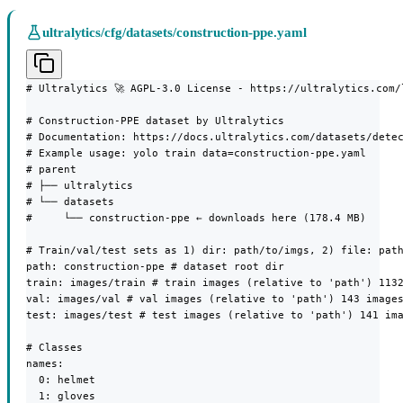
ultralytics/cfg/datasets/construction-ppe.yaml
# Ultralytics 🚀 AGPL-3.0 License - https://ultralytics.com/l
# Construction-PPE dataset by Ultralytics

# Documentation: https://docs.ultralytics.com/datasets/detec
# Example usage: yolo train data=construction-ppe.yaml

# parent

# ├── ultralytics

# └── datasets

#     └── construction-ppe ← downloads here (178.4 MB)

# Train/val/test sets as 1) dir: path/to/imgs, 2) file: path
path: construction-ppe # dataset root dir

train: images/train # train images (relative to 'path') 1132
val: images/val # val images (relative to 'path') 143 images
test: images/test # test images (relative to 'path') 141 ima
# Classes

names:

  0: helmet

  1: gloves
