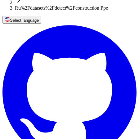
Ru%2Fdatasets%2Fdetect%2Fconstruction Ppe
Select language