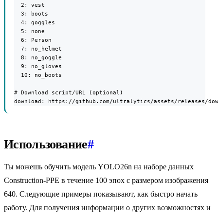
  2: vest

  3: boots

  4: goggles

  5: none

  6: Person

  7: no_helmet

  8: no_goggle

  9: no_gloves

  10: no_boots

# Download script/URL (optional)

download: https://github.com/ultralytics/assets/releases/do
Использование
#
Ты можешь обучить модель YOLO26n на наборе данных
Construction-PPE в течение 100 эпох с размером изображения
640. Следующие примеры показывают, как быстро начать
работу. Для получения информации о других возможностях и