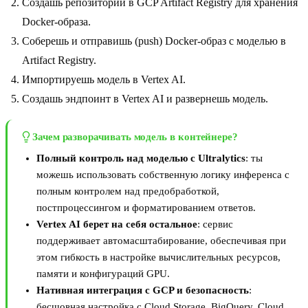
Создашь репозиторий в GCP Artifact Registry для хранения
Docker-образа.
Соберешь и отправишь (push) Docker-образ с моделью в
Artifact Registry.
Импортируешь модель в Vertex AI.
Создашь эндпоинт в Vertex AI и развернешь модель.
Зачем разворачивать модель в контейнере?
Полный контроль над моделью с Ultralytics
: ты
можешь использовать собственную логику инференса с
полным контролем над предобработкой,
постпроцессингом и форматированием ответов.
Vertex AI берет на себя остальное
: сервис
поддерживает автомасштабирование, обеспечивая при
этом гибкость в настройке вычислительных ресурсов,
памяти и конфигураций GPU.
Нативная интеграция с GCP и безопасность
:
бесшовная настройка с Cloud Storage, BigQuery, Cloud