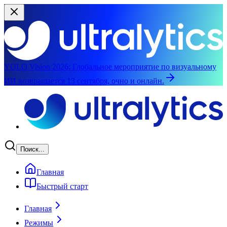
YOLO Vision 2026:
Глобальное мероприятие по визуальному
ИИ возвращается 13 сентября, очно и онлайн.
Перейти к основному содержимому
Поиск...
Главная
Быстрый старт
Главная
Режимы