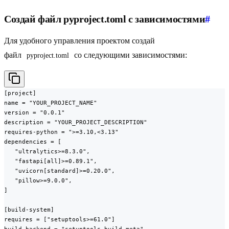
Создай файл pyproject.toml с зависимостями
#
Для удобного управления проектом создай
файл
со следующими зависимостями:
pyproject.toml
[project]

name = "YOUR_PROJECT_NAME"

version = "0.0.1"

description = "YOUR_PROJECT_DESCRIPTION"

requires-python = ">=3.10,<3.13"

dependencies = [

   "ultralytics>=8.3.0",

   "fastapi[all]>=0.89.1",

   "uvicorn[standard]>=0.20.0",

   "pillow>=9.0.0",

]

[build-system]

requires = ["setuptools>=61.0"]

build-backend = "setuptools.build_meta"