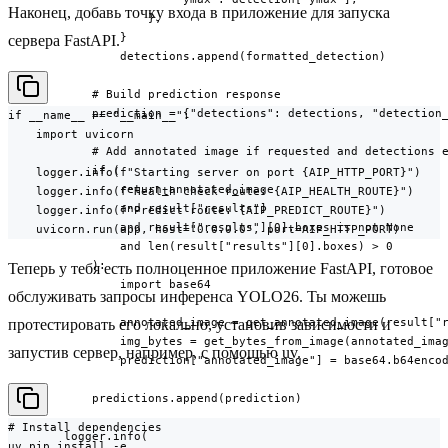
Наконец, добавь точку входа в приложение для запуска
                    },

                }

сервера FastAPI.
                detections.append(formatted_detection)

            # Build prediction response

            prediction = {"detections": detections, "detection_
if __name__ == "__main__":

    import uvicorn

            # Add annotated image if requested and detections e
            if (

    logger.info(f"Starting server on port {AIP_HTTP_PORT}")

                return_annotated_image

    logger.info(f"Health check route: {AIP_HEALTH_ROUTE}")

                and result["results"]

    logger.info(f"Predict route: {AIP_PREDICT_ROUTE}")

                and result["results"][0].boxes is not None

    uvicorn.run(app, host="0.0.0.0", port=AIP_HTTP_PORT)
                and len(result["results"][0].boxes) > 0

            ):

Теперь у тебя есть полноценное приложение FastAPI, готовое
                import base64

обслуживать запросы инференса YOLO26. Ты можешь
                annotated_image = get_annotated_image(result["r
протестировать его локально, установив зависимости и
                img_bytes = get_bytes_from_image(annotated_imag
запустив сервер, например, с помощью uv.
                prediction["annotated_image"] = base64.b64encod
            predictions.append(prediction)

# Install dependencies

        logger.info(

uv pip install -e .
