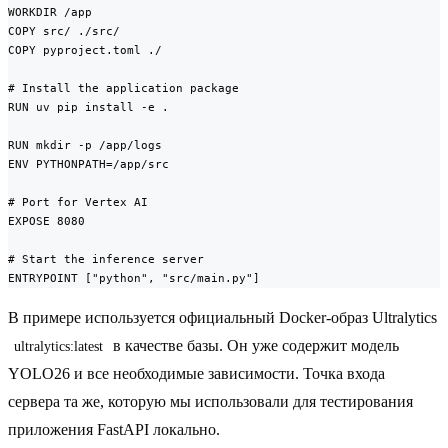
WORKDIR /app

COPY src/ ./src/

COPY pyproject.toml ./

# Install the application package

RUN uv pip install -e .

RUN mkdir -p /app/logs

ENV PYTHONPATH=/app/src

# Port for Vertex AI

EXPOSE 8080

# Start the inference server

ENTRYPOINT ["python", "src/main.py"]
В примере используется официальный Docker-образ Ultralytics
в качестве базы. Он уже содержит модель
ultralytics:latest
YOLO26 и все необходимые зависимости. Точка входа
сервера та же, которую мы использовали для тестирования
приложения FastAPI локально.