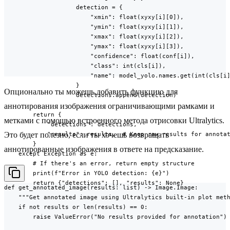
                    detection = {

                        "xmin": float(xyxy[i][0]),

                        "ymin": float(xyxy[i][1]),

                        "xmax": float(xyxy[i][2]),

                        "ymax": float(xyxy[i][3]),

                        "confidence": float(conf[i]),

                        "class": int(cls[i]),

                        "name": model_yolo.names.get(int(cls[i]
                    }

Опционально ты можешь добавить функцию для
                    detections.append(detection)

аннотирования изображения ограничивающими рамками и
        return {

метками с помощью встроенного метода отрисовки Ultralytics.
            "detections": detections,

            "results": results,  # Keep raw results for annotat
Это будет полезно, если ты хочешь возвращать
        }

аннотированные изображения в ответе на предсказание.
    except Exception as e:

        # If there's an error, return empty structure

        print(f"Error in YOLO detection: {e}")

        return {"detections": [], "results": None}
def get_annotated_image(results: list) -> Image.Image:

    """Get annotated image using Ultralytics built-in plot meth
    if not results or len(results) == 0:

        raise ValueError("No results provided for annotation")
