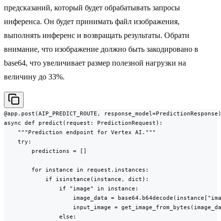
предсказаний, который будет обрабатывать запросы
инференса. Он будет принимать файл изображения,
выполнять инференс и возвращать результаты. Обрати
внимание, что изображение должно быть закодировано в
base64, что увеличивает размер полезной нагрузки на
величину до 33%.
@app.post(AIP_PREDICT_ROUTE, response_model=PredictionResponse)
async def predict(request: PredictionRequest):

    """Prediction endpoint for Vertex AI."""

    try:

        predictions = []

        for instance in request.instances:

            if isinstance(instance, dict):

                if "image" in instance:

                    image_data = base64.b64decode(instance["ima
                    input_image = get_image_from_bytes(image_da
                else:
