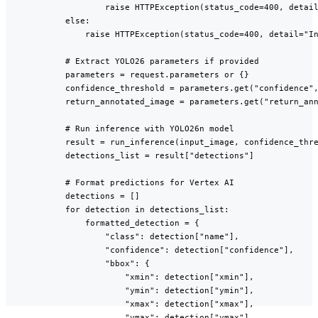
                    raise HTTPException(status_code=400, detail
            else:

                raise HTTPException(status_code=400, detail="In
            # Extract YOLO26 parameters if provided

            parameters = request.parameters or {}

            confidence_threshold = parameters.get("confidence",
            return_annotated_image = parameters.get("return_ann
            # Run inference with YOLO26n model

            result = run_inference(input_image, confidence_thre
            detections_list = result["detections"]

            # Format predictions for Vertex AI

            detections = []

            for detection in detections_list:

                formatted_detection = {

                    "class": detection["name"],

                    "confidence": detection["confidence"],

                    "bbox": {

                        "xmin": detection["xmin"],

                        "ymin": detection["ymin"],

                        "xmax": detection["xmax"],

                        "ymax": detection["ymax"],
