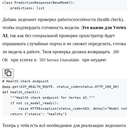
class PredictionResponse(BaseModel):

    predictions: list
Добавь эндпоинт проверки работоспособности (health check),
чтобы подтвердить готовность модели.
Это важно для Vertex
AI
, так как без специальной проверки орхистратор будет
опрашивать случайные порты и не сможет определить, готова
ли модель к работе. Твоя проверка должна возвращать
200 
при успехе и
при неудаче:
OK
503 Service Unavailable
# Health check endpoint

@app.get(AIP_HEALTH_ROUTE, status_code=status.HTTP_200_OK)

def health_check():

    """Health check endpoint for Vertex AI."""

    if not is_model_ready():

        raise HTTPException(status_code=503, detail="Model not 
    return {"status": "healthy"}
Теперь у тебя есть всё необходимое для реализации эндпоинта