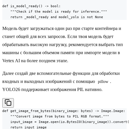
def is_model_ready() -> bool:

    """Check if the model is ready for inference."""

    return _model_ready and model_yolo is not None
Модель будет загружаться один раз при старте контейнера и
станет общей для всех запросов. Если твоя модель будет
обрабатывать высокую нагрузку, рекомендуется выбрать тип
машины с большим объемом памяти при импорте модели в
Vertex AI на более позднем этапе.
Далее создай две вспомогательные функции для обработки
входных и выходных изображений с помощью
.
pillow
YOLO26 поддерживает изображения PIL нативно.
def get_image_from_bytes(binary_image: bytes) -> Image.Image:

    """Convert image from bytes to PIL RGB format."""

    input_image = Image.open(io.BytesIO(binary_image)).convert(
    return input_image