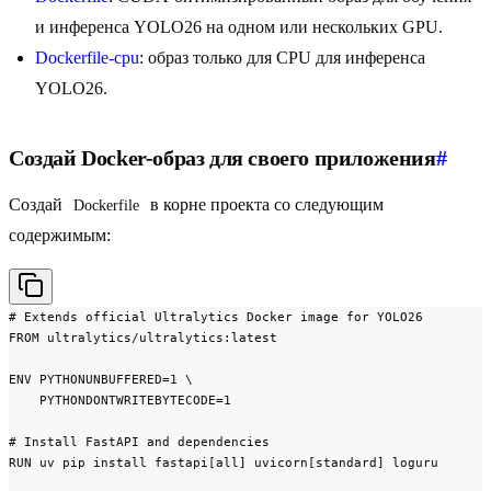
и инференса YOLO26 на одном или нескольких GPU.
Dockerfile-cpu
: образ только для CPU для инференса
YOLO26.
Создай Docker-образ для своего приложения
#
Создай
в корне проекта со следующим
Dockerfile
содержимым:
# Extends official Ultralytics Docker image for YOLO26

FROM ultralytics/ultralytics:latest

ENV PYTHONUNBUFFERED=1 \

    PYTHONDONTWRITEBYTECODE=1

# Install FastAPI and dependencies

RUN uv pip install fastapi[all] uvicorn[standard] loguru
