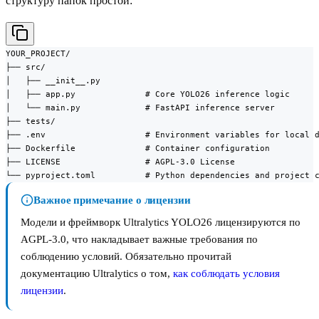
структуру папок простой:
YOUR_PROJECT/

├── src/

│   ├── __init__.py

│   ├── app.py              # Core YOLO26 inference logic

│   └── main.py             # FastAPI inference server

├── tests/

├── .env                    # Environment variables for local d
├── Dockerfile              # Container configuration

├── LICENSE                 # AGPL-3.0 License

└── pyproject.toml          # Python dependencies and project 
Важное примечание о лицензии
Модели и фреймворк Ultralytics YOLO26 лицензируются по
AGPL-3.0, что накладывает важные требования по
соблюдению условий. Обязательно прочитай
документацию Ultralytics о том,
как соблюдать условия
лицензии
.