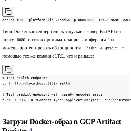
docker run --platform linux/amd64 -p 8080:8080 IMAGE_NAME:IMAG
Твой Docker-контейнер теперь запускает сервер FastAPI на
порту
и готов принимать запросы инференса. Ты
8080
можешь протестировать оба эндпоинта,
и
, с
/health
/predict
помощью тех же команд cURL, что и раньше:
# Test health endpoint

curl http://localhost:8080/health

# Test predict endpoint with base64 encoded image

curl -X POST -H "Content-Type: application/json" -d "{\"instan
Загрузи Docker-образ в GCP Artifact
Registry
#