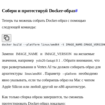
Собери и протестируй Docker-образ
#
Теперь ты можешь собрать Docker-образ с помощью
следующей команды:
docker build --platform linux/amd64 -t IMAGE_NAME:IMAGE_VERSIO
Замени
и
на желаемые
IMAGE_NAME
IMAGE_VERSION
значения, например
. Обрати внимание, что
yolo26-fastapi:0.1
при развертывании в Vertex AI ты должен собирать образ для
архитектуры
. Параметр
необходимо
linux/amd64
--platform
явно указывать, если ты собираешь образ на Mac с чипом
Apple Silicon или любой другой не-x86 архитектуре.
Как только сборка образа завершится, ты сможешь
протестировать Docker-образ локально: