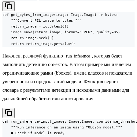
def get_bytes_from_image(image: Image.Image) -> bytes:

    """Convert PIL image to bytes."""

    return_image = io.BytesIO()

    image.save(return_image, format="JPEG", quality=85)

    return_image.seek(0)

    return return_image.getvalue()
Наконец, реализуй функцию
, которая будет
run_inference
выполнять детекцию объектов. В этом примере мы извлечем
ограничивающие рамки (bboxes), имена классов и показатели
уверенности из предсказаний модели. Функция вернет
словарь с результатами детекции и исходными данными для
дальнейшей обработки или аннотирования.
def run_inference(input_image: Image.Image, confidence_threshol
    """Run inference on an image using YOLO26n model."""

    # Check if model is ready
