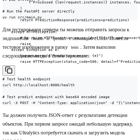
            f"Processed {len(request.instances)} instances, fou
        )

# Run the FastAPI server directly

uv run src/main.py
        return PredictionResponse(predictions=predictions)

Для тестирования сервера ты можешь отправить запросы к
    except HTTPException:

эндпоинтам
и
с помощью cURL. Помести
        # Re-raise HTTPException as-is (don't catch and convert
/health
/predict
        raise

тестовое изображение в папку
. Затем выполни
tests
    except Exception as e:

следующие команды в своем терминале:
        logger.error(f"Prediction error: {e}")

        raise HTTPException(status_code=500, detail=f"Predicti
# Test health endpoint

curl http://localhost:8080/health

# Test predict endpoint with base64 encoded image

curl -X POST -H "Content-Type: application/json" -d "{\"instan
Ты должен получить JSON-ответ с результатами детекции
объектов. При первом запросе ожидай небольшую задержку,
так как Ultralytics потребуется скачать и загрузить модель