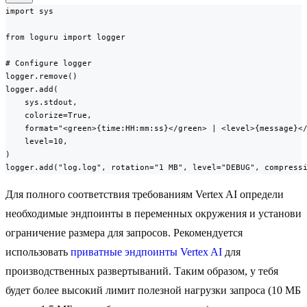
import sys

from loguru import logger

# Configure logger

logger.remove()

logger.add(

    sys.stdout,

    colorize=True,

    format="<green>{time:HH:mm:ss}</green> | <level>{message}</
    level=10,

)

logger.add("log.log", rotation="1 MB", level="DEBUG", compress
Для полного соответствия требованиям Vertex AI определи
необходимые эндпоинты в переменных окружения и установи
ограничение размера для запросов. Рекомендуется
использовать
приватные эндпоинты Vertex AI
для
производственных развертываний. Таким образом, у тебя
будет более высокий лимит полезной нагрузки запроса (10 МБ