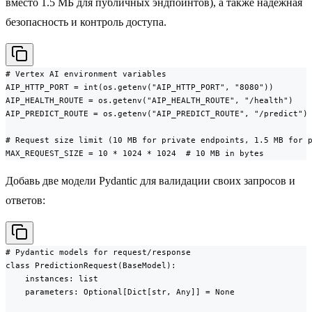
вместо 1.5 МБ для публичных эндпоинтов), а также надежная
безопасность и контроль доступа.
# Vertex AI environment variables

AIP_HTTP_PORT = int(os.getenv("AIP_HTTP_PORT", "8080"))

AIP_HEALTH_ROUTE = os.getenv("AIP_HEALTH_ROUTE", "/health")

AIP_PREDICT_ROUTE = os.getenv("AIP_PREDICT_ROUTE", "/predict")

# Request size limit (10 MB for private endpoints, 1.5 MB for p
MAX_REQUEST_SIZE = 10 * 1024 * 1024  # 10 MB in bytes
Добавь две модели Pydantic для валидации своих запросов и
ответов:
# Pydantic models for request/response

class PredictionRequest(BaseModel):

    instances: list

    parameters: Optional[Dict[str, Any]] = None
