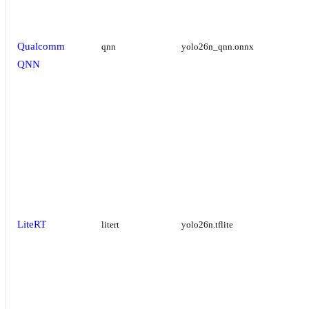
Qualcomm
qnn
yolo26n_qnn.onnx
QNN
LiteRT
litert
yolo26n.tflite