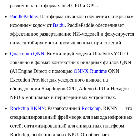
различных платформах Intel CPU и GPU.
PaddlePaddle
: Платформа глубокого обучения с открытым
исходным кодом от
Baidu
, PaddlePaddle обеспечивает
эффективное развертывание ИИ-моделей и фокусируется
на масштабируемости промышленных приложений.
Qualcomm QNN
: Компилируй модели Ultralytics YOLO
локально в формат контекстных бинарных файлов QNN
(AI Engine Direct) с помощью
ONNX Runtime
QNN
Execution Provider для ускоренного вывода на
оборудовании Snapdragon CPU, Adreno GPU и Hexagon
NPU в мобильных и периферийных устройствах.
Rockchip RKNN
: Разработанный
Rockchip
, RKNN — это
специализированный фреймворк для вывода нейронных
сетей, оптимизированный для аппаратных платформ
Rockchip, особенно для их NPU. Он облегчает