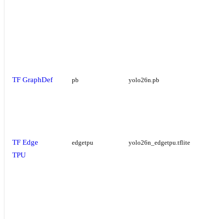
TF GraphDef
pb
yolo26n.pb
TF Edge
edgetpu
yolo26n_edgetpu.tflite
TPU