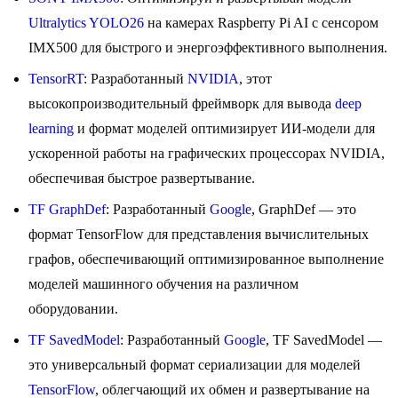
Ultralytics YOLO26
на камерах Raspberry Pi AI с сенсором
IMX500 для быстрого и энергоэффективного выполнения.
TensorRT
: Разработанный
NVIDIA
, этот
высокопроизводительный фреймворк для вывода
deep
learning
и формат моделей оптимизирует ИИ-модели для
ускоренной работы на графических процессорах NVIDIA,
обеспечивая быстрое развертывание.
TF GraphDef
: Разработанный
Google
, GraphDef — это
формат TensorFlow для представления вычислительных
графов, обеспечивающий оптимизированное выполнение
моделей машинного обучения на различном
оборудовании.
TF SavedModel
: Разработанный
Google
, TF SavedModel —
это универсальный формат сериализации для моделей
TensorFlow
, облегчающий их обмен и развертывание на