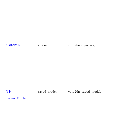
CoreML
coreml
yolo26n.mlpackage
TF
saved_model
yolo26n_saved_model/
SavedModel