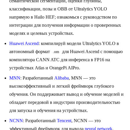
семантической сегментации, оценки глубины,
классификации, позы и OBB от Ultralytics YOLO
напрямую в Hailo HEF; ознакомься с руководством по
интеграции для получения информации о проверенных
моделях и целевых устройствах.
Huawei Ascend
: компилируй модели Ultralytics YOLO в
автономный формат
для Huawei Ascend с помощью
.om
компилятора CANN ATC для инференса в FP16 на
устройствах Atlas и OrangePi AIPro.
MNN
: Разработанный
Alibaba
, MNN — это
высокоэффективный и легкий фреймворк глубокого
обучения. Он поддерживает вывод и обучение моделей и
обладает передовой в индустрии производительностью
для запуска и обучения на устройствах.
NCNN
: Разработанный
Tencent
, NCNN — это
эффективный фреймворк для вывода
neural network
,