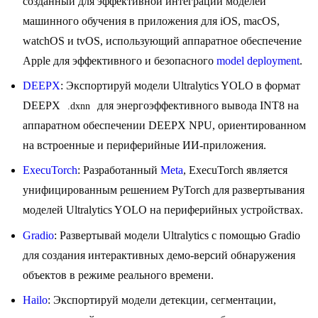
созданный для эффективной интеграции моделей
машинного обучения в приложения для iOS, macOS,
watchOS и tvOS, использующий аппаратное обеспечение
Apple для эффективного и безопасного
model deployment
.
DEEPX
: Экспортируй модели Ultralytics YOLO в формат
DEEPX
для энергоэффективного вывода INT8 на
.dxnn
аппаратном обеспечении DEEPX NPU, ориентированном
на встроенные и периферийные ИИ-приложения.
ExecuTorch
: Разработанный
Meta
, ExecuTorch является
унифицированным решением PyTorch для развертывания
моделей Ultralytics YOLO на периферийных устройствах.
Gradio
: Развертывай модели Ultralytics с помощью Gradio
для создания интерактивных демо-версий обнаружения
объектов в режиме реального времени.
Hailo
: Экспортируй модели детекции, сегментации,