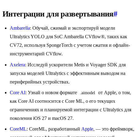
Интеграции для развертывания
#
Ambarella
: Обучай, сжимай и экспортируй модели
Ultralytics YOLO для SoC Ambarella CVflow®, таких как
CV72, используя SpongeTorch с учетом сжатия и офлайн-
инструментарий CVflow.
Axelera
: Исследуй ускорители Metis и Voyager SDK для
запуска моделей Ultralytics с эффективным выводом на
периферийных устройствах.
Core AI
: Узнай о новом формате
от Apple, о том,
.aimodel
как Core AI соотносится с Core ML, о его текущих
ограничениях и планируемой интеграции с Ultralytics для
поколения iOS 27 и macOS 27.
CoreML
: CoreML, разработанный
Apple
, — это фреймворк,