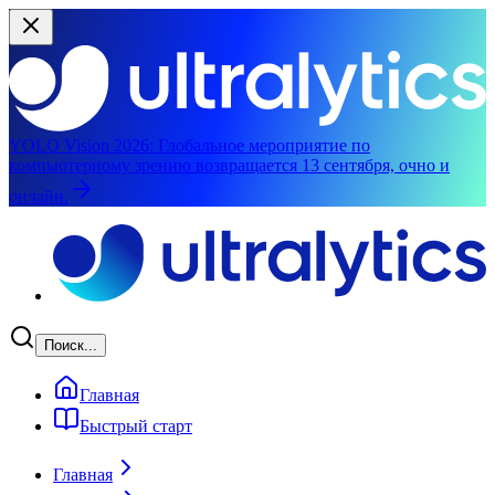
YOLO Vision 2026:
Глобальное мероприятие по
компьютерному зрению возвращается 13 сентября, очно и
онлайн.
Перейти к основному содержимому
Поиск...
Главная
Быстрый старт
Главная