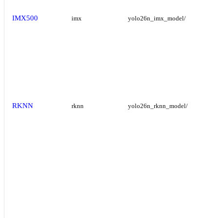
IMX500
imx
yolo26n_imx_model/
RKNN
rknn
yolo26n_rknn_model/