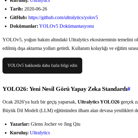
Kuruluş:
Ultralytics
Tarih:
2020-06-26
GitHub:
https://github.com/ultralytics/yolov5
Dokümanlar:
YOLOv5 Dokümantasyonu
YOLOv5, yoğun bakım altındaki Ultralytics ekosisteminin temelini oluş
edilmiş dışa aktarma yolları getirdi. Kullanım kolaylığı ve eğitim sıra
YOLOv5 hakkında daha fazla bilgi edin
YOLO26: Yeni Nesil Görü Yapay Zeka Standardı
#
Ocak 2026'ya hızlı bir geçiş yaparsak,
Ultralytics YOLO26
gerçek za
Büyük Dil Modeli (LLM) eğitiminden ilham alan devasa yenilikleri de 
Yazarlar:
Glenn Jocher ve Jing Qiu
Kuruluş:
Ultralytics