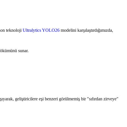
son teknoloji
Ultralytics YOLO26
modelini karşılaştırdığımızda,
k dökümünü sunar.
ıyarak, geliştiricilere eşi benzeri görülmemiş bir "sıfırdan zirveye"