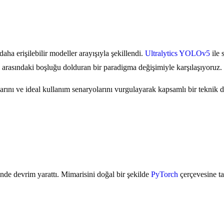
aha erişilebilir modeller arayışıyla şekillendi.
Ultralytics YOLOv5
ile 
 arasındaki boşluğu dolduran bir paradigma değişimiyle karşılaşıyoruz.
klarını ve ideal kullanım senaryolarını vurgulayarak kapsamlı bir tekni
nde devrim yarattı. Mimarisini doğal bir şekilde
PyTorch
çerçevesine taş