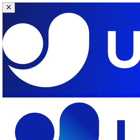
YOLO Vision 2026:
Küresel vizyon AI etkinliği 13 Eylül'de yüz yüze
Ana içeriğe geç