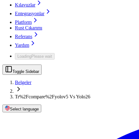
Kılavuzlar
Entegrasyonlar
Platform
Rust Çıkarımı
Referans
Yardım
Loading
Please wait
Toggle Sidebar
Belgeler
Tr%2Fcompare%2Fyolov5 Vs Yolo26
Select language