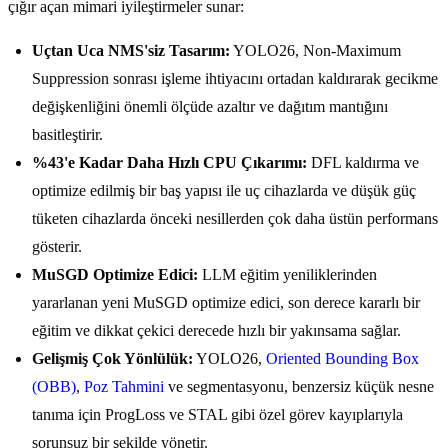
çığır açan mimari iyileştirmeler sunar:
Uçtan Uca NMS'siz Tasarım:
YOLO26, Non-Maximum
Suppression sonrası işleme ihtiyacını ortadan kaldırarak gecikme
değişkenliğini önemli ölçüde azaltır ve dağıtım mantığını
basitleştirir.
%43'e Kadar Daha Hızlı CPU Çıkarımı:
DFL kaldırma ve
optimize edilmiş bir baş yapısı ile uç cihazlarda ve düşük güç
tüketen cihazlarda önceki nesillerden çok daha üstün performans
gösterir.
MuSGD Optimize Edici:
LLM eğitim yeniliklerinden
yararlanan yeni MuSGD optimize edici, son derece kararlı bir
eğitim ve dikkat çekici derecede hızlı bir yakınsama sağlar.
Gelişmiş Çok Yönlülük:
YOLO26,
Oriented Bounding Box
(OBB)
,
Poz Tahmini
ve segmentasyonu, benzersiz küçük nesne
tanıma için ProgLoss ve STAL gibi özel görev kayıplarıyla
sorunsuz bir şekilde yönetir.