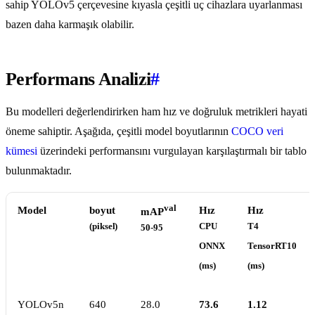
sahip YOLOv5 çerçevesine kıyasla çeşitli uç cihazlara uyarlanması
bazen daha karmaşık olabilir.
Performans Analizi
#
Bu modelleri değerlendirirken ham hız ve doğruluk metrikleri hayati
öneme sahiptir. Aşağıda, çeşitli model boyutlarının
COCO veri
kümesi
üzerindeki performansını vurgulayan karşılaştırmalı bir tablo
bulunmaktadır.
val
Model
boyut
Hız
Hız
mAP
(piksel)
CPU
T4
50-95
ONNX
TensorRT10
(ms)
(ms)
YOLOv5n
640
28.0
73.6
1.12