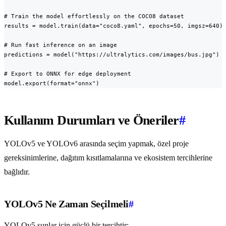
# Train the model effortlessly on the COCO8 dataset

results = model.train(data="coco8.yaml", epochs=50, imgsz=640)

# Run fast inference on an image

predictions = model("https://ultralytics.com/images/bus.jpg")

# Export to ONNX for edge deployment

model.export(format="onnx")
Kullanım Durumları ve Öneriler
#
YOLOv5 ve YOLOv6 arasında seçim yapmak, özel proje
gereksinimlerine, dağıtım kısıtlamalarına ve ekosistem tercihlerine
bağlıdır.
YOLOv5 Ne Zaman Seçilmeli
#
YOLOv5 şunlar için güçlü bir tercihtir: