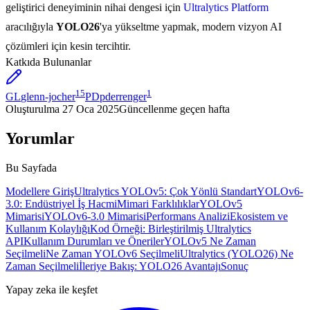
geliştirici deneyiminin nihai dengesi için
Ultralytics Platform
aracılığıyla
YOLO26
'ya yükseltme yapmak, modern vizyon AI
çözümleri için kesin tercihtir.
Katkıda Bulunanlar
15
1
GL
glenn-jocher
PD
pderrenger
Oluşturulma
27 Oca 2025
Güncellenme
geçen hafta
Yorumlar
Bu Sayfada
Modellere Giriş
Ultralytics YOLOv5: Çok Yönlü Standart
YOLOv6-
3.0: Endüstriyel İş Hacmi
Mimari Farklılıklar
YOLOv5
Mimarisi
YOLOv6-3.0 Mimarisi
Performans Analizi
Ekosistem ve
Kullanım Kolaylığı
Kod Örneği: Birleştirilmiş Ultralytics
API
Kullanım Durumları ve Öneriler
YOLOv5 Ne Zaman
Seçilmeli
Ne Zaman YOLOv6 Seçilmeli
Ultralytics (YOLO26) Ne
Zaman Seçilmeli
İleriye Bakış: YOLO26 Avantajı
Sonuç
Yapay zeka ile keşfet