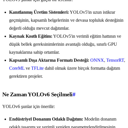
Kanıtlanmış Üretim Sistemleri:
YOLOv5'in uzun istikrar
geçmişinin, kapsamlı belgelerinin ve devasa topluluk desteğinin
değerli olduğu mevcut dağıtımlar.
Kaynak Kısıtlı Eğitim:
YOLOv5'in verimli eğitim hattının ve
düşük bellek gereksinimlerinin avantajlı olduğu, sınırlı GPU
kaynaklarına sahip ortamlar.
Kapsamlı Dışa Aktarma Formatı Desteği:
ONNX
,
TensorRT
,
CoreML
ve
TFLite
dahil olmak üzere birçok formatta dağıtım
gerektiren projeler.
Ne Zaman YOLOv6 Seçilmeli
#
YOLOv6 şunlar için önerilir:
Endüstriyel Donanım Odaklı Dağıtım:
Modelin donanım
odaklı tasarımı ve verimli yeniden parametrelendirilmesinin,