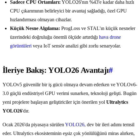
Sadece CPU Ortamları:
YOLO26'nın %43'e kadar daha hızlı
CPU çıkarımının belirleyici bir avantaj sağladığı, özel GPU
hızlandırması olmayan cihazlar.
Küçük Nesne Algılama:
ProgLoss ve STAL'ın küçük nesneler
üzerindeki doğruluğu önemli ölçüde artırdığı
hava drone
görüntüleri
veya IoT sensör analizi gibi zorlu senaryolar.
İleriye Bakış: YOLO26 Avantajı
#
YOLOv5 güvenilir bir iş gücü olmaya devam ederken ve YOLOv6-
3.0 güçlü endüstriyel GPU verimi sunarken, teknoloji gelişti. Bugün
yeni projelere başlayan geliştiriciler için önerilen yol
Ultralytics
YOLO26
'dır.
Ocak 2026'da piyasaya sürülen
YOLO26
, dev bir ileri adımı temsil
eder. Ultralytics ekosisteminin eşsiz çok yönlülüğünü miras alırken,