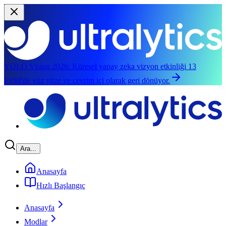
YOLO Vision 2026:
Küresel yapay zeka vizyon etkinliği 13
Eylül'de yüz yüze ve çevrim içi olarak geri dönüyor.
Ana içeriğe geç
Ara...
Anasayfa
Hızlı Başlangıç
Anasayfa
Modlar