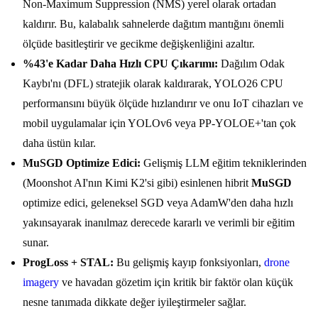
Non-Maximum Suppression (NMS) yerel olarak ortadan
kaldırır. Bu, kalabalık sahnelerde dağıtım mantığını önemli
ölçüde basitleştirir ve gecikme değişkenliğini azaltır.
%43'e Kadar Daha Hızlı CPU Çıkarımı:
Dağılım Odak
Kaybı'nı (DFL) stratejik olarak kaldırarak, YOLO26 CPU
performansını büyük ölçüde hızlandırır ve onu IoT cihazları ve
mobil uygulamalar için YOLOv6 veya PP-YOLOE+'tan çok
daha üstün kılar.
MuSGD Optimize Edici:
Gelişmiş LLM eğitim tekniklerinden
(Moonshot AI'nın Kimi K2'si gibi) esinlenen hibrit
MuSGD
optimize edici, geleneksel SGD veya AdamW'den daha hızlı
yakınsayarak inanılmaz derecede kararlı ve verimli bir eğitim
sunar.
ProgLoss + STAL:
Bu gelişmiş kayıp fonksiyonları,
drone
imagery
ve havadan gözetim için kritik bir faktör olan küçük
nesne tanımada dikkate değer iyileştirmeler sağlar.