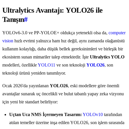
Ultralytics Avantajı: YOLO26 ile
Tanışın
#
YOLOv6-3.0 ve PP-YOLOE+ oldukça yetenekli olsa da,
computer
vision
hızlı evrimi yalnızca ham hız değil, aynı zamanda olağanüstü
kullanım kolaylığı, daha düşük bellek gereksinimleri ve birleşik bir
ekosistem sunan mimariler talep etmektedir. İşte
Ultralytics YOLO
modelleri, özellikle
YOLO11
ve son teknoloji
YOLO26
, son
teknoloji ürünü yeniden tanımlıyor.
Ocak 2026'da yayınlanan
YOLO26
, eski modellere göre önemli
avantajlar sunarak uç öncelikli ve bulut tabanlı yapay zeka vizyonu
için yeni bir standart belirliyor:
Uçtan Uca NMS İçermeyen Tasarım:
YOLOv10
tarafından
atılan temeller üzerine inşa edilen YOLO26, son işlem sırasında