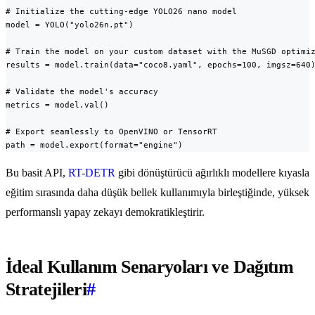
# Initialize the cutting-edge YOLO26 nano model

model = YOLO("yolo26n.pt")

# Train the model on your custom dataset with the MuSGD optimiz
results = model.train(data="coco8.yaml", epochs=100, imgsz=640)
# Validate the model's accuracy

metrics = model.val()

# Export seamlessly to OpenVINO or TensorRT

path = model.export(format="engine")
Bu basit API,
RT-DETR
gibi dönüştürücü ağırlıklı modellere kıyasla
eğitim sırasında daha düşük bellek kullanımıyla birleştiğinde, yüksek
performanslı yapay zekayı demokratikleştirir.
İdeal Kullanım Senaryoları ve Dağıtım
Stratejileri
#