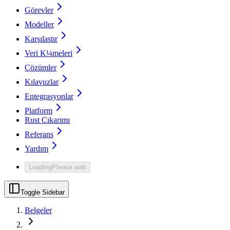
Görevler
Modeller
Karşılaştır
Veri K¼meleri
Çözümler
Kılavuzlar
Entegrasyonlar
Platform
Rust Çıkarımı
Referans
Yardım
Loading
Please wait
Toggle Sidebar
Belgeler