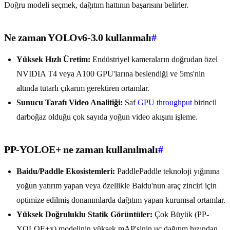
Doğru modeli seçmek, dağıtım hattının başarısını belirler.
Ne zaman YOLOv6-3.0 kullanmalı
#
Yüksek Hızlı Üretim:
Endüstriyel kameraların doğrudan özel
NVIDIA T4 veya A100 GPU'larına beslendiği ve 5ms'nin
altında tutarlı çıkarım gerektiren ortamlar.
Sunucu Tarafı Video Analitiği:
Saf
GPU throughput
birincil
darboğaz olduğu çok sayıda yoğun video akışını işleme.
PP-YOLOE+ ne zaman kullanılmalı
#
Baidu/Paddle Ekosistemleri:
PaddlePaddle teknoloji yığınına
yoğun yatırım yapan veya özellikle Baidu'nun araç zinciri için
optimize edilmiş donanımlarda dağıtım yapan kurumsal ortamlar.
Yüksek Doğruluklu Statik Görüntüler:
Çok Büyük (PP-
YOLOE+x) modelinin yüksek mAP'sinin uç dağıtım hızından