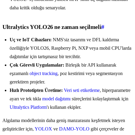
daha kritik olduğu senaryolar.
Ultralytics YOLO26 ne zaman seçilmeli
#
Uç ve IoT Cihazları:
NMS'siz tasarımı ve DFL kaldırma
özelliğiyle YOLO26, Raspberry Pi, NXP veya mobil CPU'larda
dağıtımlar için tartışmasız bir tercihtir.
Çok Görevli Uygulamalar:
Birleşik bir API kullanarak
eşzamanlı
object tracking
, poz kestirimi veya segmentasyon
gerektiren projeler.
Hızlı Prototipten Üretime:
Veri seti etiketleme
, hiperparametre
ayarı ve tek tıkla
model dağıtımı
süreçlerini kolaylaştırmak için
Ultralytics Platform
'ı kullanan ekipler.
Algılama modellerinin daha geniş manzarasını keşfetmek isteyen
geliştiriciler için,
YOLOX
ve
DAMO-YOLO
gibi çerçeveler de