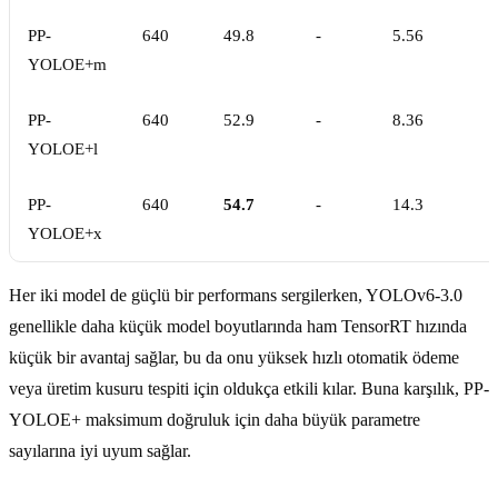
PP-
640
49.8
-
5.56
YOLOE+m
PP-
640
52.9
-
8.36
YOLOE+l
PP-
640
54.7
-
14.3
YOLOE+x
Her iki model de güçlü bir performans sergilerken, YOLOv6-3.0
genellikle daha küçük model boyutlarında ham TensorRT hızında
küçük bir avantaj sağlar, bu da onu yüksek hızlı otomatik ödeme
veya üretim kusuru tespiti için oldukça etkili kılar. Buna karşılık, PP-
YOLOE+ maksimum doğruluk için daha büyük parametre
sayılarına iyi uyum sağlar.