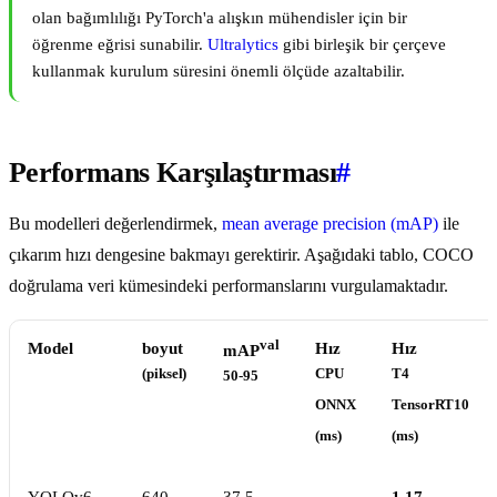
olan bağımlılığı PyTorch'a alışkın mühendisler için bir
öğrenme eğrisi sunabilir.
Ultralytics
gibi birleşik bir çerçeve
kullanmak kurulum süresini önemli ölçüde azaltabilir.
Performans Karşılaştırması
#
Bu modelleri değerlendirmek,
mean average precision (mAP)
ile
çıkarım hızı dengesine bakmayı gerektirir. Aşağıdaki tablo, COCO
doğrulama veri kümesindeki performanslarını vurgulamaktadır.
val
Model
boyut
Hız
Hız
mAP
(piksel)
CPU
T4
50-95
ONNX
TensorRT10
(ms)
(ms)