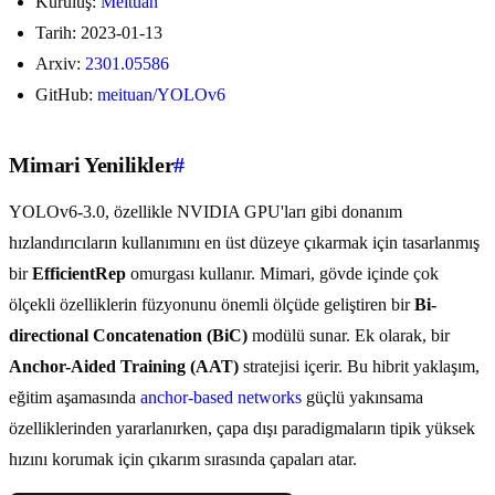
Kuruluş:
Meituan
Tarih: 2023-01-13
Arxiv:
2301.05586
GitHub:
meituan/YOLOv6
Mimari Yenilikler
#
YOLOv6-3.0, özellikle NVIDIA GPU'ları gibi donanım
hızlandırıcıların kullanımını en üst düzeye çıkarmak için tasarlanmış
bir
EfficientRep
omurgası kullanır. Mimari, gövde içinde çok
ölçekli özelliklerin füzyonunu önemli ölçüde geliştiren bir
Bi-
directional Concatenation (BiC)
modülü sunar. Ek olarak, bir
Anchor-Aided Training (AAT)
stratejisi içerir. Bu hibrit yaklaşım,
eğitim aşamasında
anchor-based networks
güçlü yakınsama
özelliklerinden yararlanırken, çapa dışı paradigmaların tipik yüksek
hızını korumak için çıkarım sırasında çapaları atar.