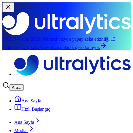
YOLO Vision 2026:
Küresel vizyon yapay zeka etkinliği 13
Eylül'de yüz yüze ve çevrim içi olarak geri dönüyor.
Ana içeriğe geç
Ara...
Ana Sayfa
Hızlı Başlangıç
Ana Sayfa
Modlar