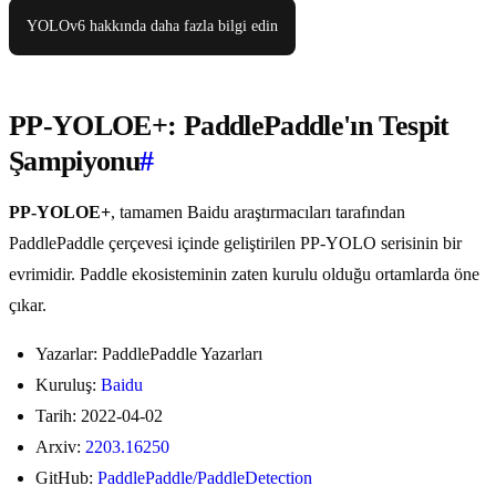
YOLOv6 hakkında daha fazla bilgi edin
PP-YOLOE+: PaddlePaddle'ın Tespit
Şampiyonu
#
PP-YOLOE+
, tamamen Baidu araştırmacıları tarafından
PaddlePaddle çerçevesi içinde geliştirilen PP-YOLO serisinin bir
evrimidir. Paddle ekosisteminin zaten kurulu olduğu ortamlarda öne
çıkar.
Yazarlar: PaddlePaddle Yazarları
Kuruluş:
Baidu
Tarih: 2022-04-02
Arxiv:
2203.16250
GitHub:
PaddlePaddle/PaddleDetection