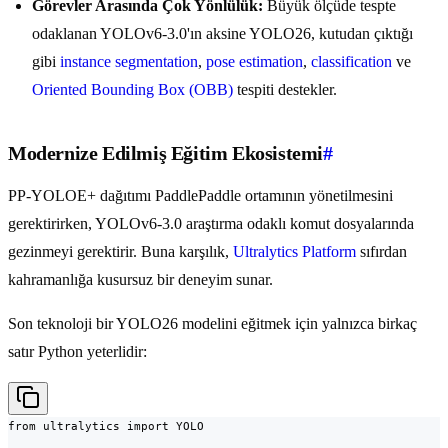
Görevler Arasında Çok Yönlülük:
Büyük ölçüde tespte
odaklanan YOLOv6-3.0'ın aksine YOLO26, kutudan çıktığı
gibi
instance segmentation
,
pose estimation
,
classification
ve
Oriented Bounding Box (OBB)
tespiti destekler.
Modernize Edilmiş Eğitim Ekosistemi
#
PP-YOLOE+ dağıtımı PaddlePaddle ortamının yönetilmesini
gerektirirken, YOLOv6-3.0 araştırma odaklı komut dosyalarında
gezinmeyi gerektirir. Buna karşılık,
Ultralytics Platform
sıfırdan
kahramanlığa kusursuz bir deneyim sunar.
Son teknoloji bir YOLO26 modelini eğitmek için yalnızca birkaç
satır Python yeterlidir:
from ultralytics import YOLO
