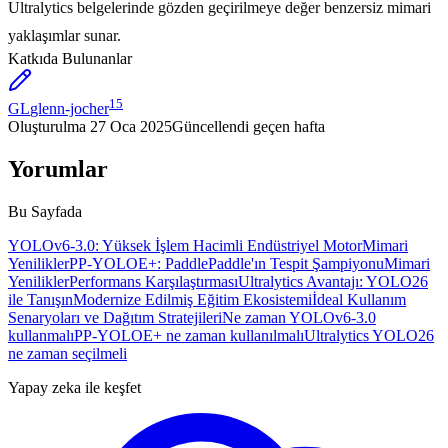
Ultralytics belgelerinde gözden geçirilmeye değer benzersiz mimari
yaklaşımlar sunar.
Katkıda Bulunanlar
15
GL
glenn-jocher
Oluşturulma
27 Oca 2025
Güncellendi
geçen hafta
Yorumlar
Bu Sayfada
YOLOv6-3.0: Yüksek İşlem Hacimli Endüstriyel Motor
Mimari
Yenilikler
PP-YOLOE+: PaddlePaddle'ın Tespit Şampiyonu
Mimari
Yenilikler
Performans Karşılaştırması
Ultralytics Avantajı: YOLO26
ile Tanışın
Modernize Edilmiş Eğitim Ekosistemi
İdeal Kullanım
Senaryoları ve Dağıtım Stratejileri
Ne zaman YOLOv6-3.0
kullanmalı
PP-YOLOE+ ne zaman kullanılmalı
Ultralytics YOLO26
ne zaman seçilmeli
Yapay zeka ile keşfet