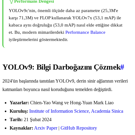
Performans Dengesi
YOLOv9c'nin, önemli ölçüde daha az parametre (25,3M'e
karşı 71,3M) ve FLOP kullanarak YOLOv7x (53,1 mAP) ile
kabaca aynı doğruluğu (53,0 mAP) nasıl elde ettiğine dikkat
et. Bu, modern mimarilerdeki
Performance Balance
iyileştirmelerini göstermektedir.
YOLOv9: Bilgi Darboğazını Çözmek
#
2024'ün başlarında tanıtılan YOLOv9, derin sinir ağlarının verileri
katmanları boyunca nasıl koruduğunu temelden değiştirdi.
Yazarlar:
Chien-Yao Wang ve Hong-Yuan Mark Liao
Kuruluş:
Institute of Information Science, Academia Sinica
Tarih:
21 Şubat 2024
Kaynaklar:
Arxiv Paper
|
GitHub Repository