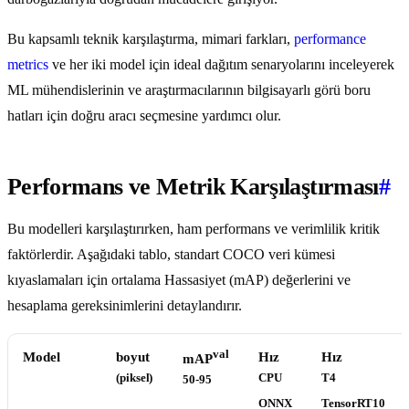
Bu kapsamlı teknik karşılaştırma, mimari farkları,
performance
metrics
ve her iki model için ideal dağıtım senaryolarını inceleyerek
ML mühendislerinin ve araştırmacılarının bilgisayarlı görü boru
hatları için doğru aracı seçmesine yardımcı olur.
Performans ve Metrik Karşılaştırması
#
Bu modelleri karşılaştırırken, ham performans ve verimlilik kritik
faktörlerdir. Aşağıdaki tablo, standart COCO veri kümesi
kıyaslamaları için ortalama Hassasiyet (mAP) değerlerini ve
hesaplama gereksinimlerini detaylandırır.
val
Model
boyut
Hız
Hız
mAP
(piksel)
CPU
T4
50-95
ONNX
TensorRT10