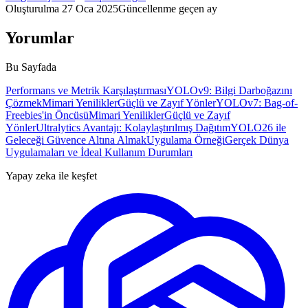
Oluşturulma
27 Oca 2025
Güncellenme
geçen ay
Yorumlar
Bu Sayfada
Performans ve Metrik Karşılaştırması
YOLOv9: Bilgi Darboğazını
Çözmek
Mimari Yenilikler
Güçlü ve Zayıf Yönler
YOLOv7: Bag-of-
Freebies'in Öncüsü
Mimari Yenilikler
Güçlü ve Zayıf
Yönler
Ultralytics Avantajı: Kolaylaştırılmış Dağıtım
YOLO26 ile
Geleceği Güvence Altına Almak
Uygulama Örneği
Gerçek Dünya
Uygulamaları ve İdeal Kullanım Durumları
Yapay zeka ile keşfet