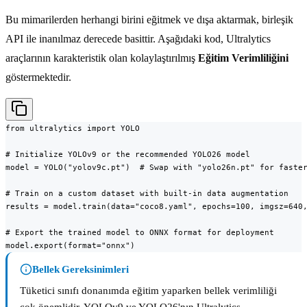
Bu mimarilerden herhangi birini eğitmek ve dışa aktarmak, birleşik
API ile inanılmaz derecede basittir. Aşağıdaki kod, Ultralytics
araçlarının karakteristik olan kolaylaştırılmış
Eğitim Verimliliğini
göstermektedir.
from ultralytics import YOLO

# Initialize YOLOv9 or the recommended YOLO26 model

model = YOLO("yolov9c.pt")  # Swap with "yolo26n.pt" for faster
# Train on a custom dataset with built-in data augmentation

results = model.train(data="coco8.yaml", epochs=100, imgsz=640,
# Export the trained model to ONNX format for deployment

model.export(format="onnx")
Bellek Gereksinimleri
Tüketici sınıfı donanımda eğitim yaparken bellek verimliliği