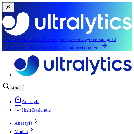
YOLO Vision 2026:
Küresel yapay zeka vizyon etkinliği 13
Eylül'de yüz yüze ve çevrim içi olarak geri dönüyor.
Ana içeriğe geç
Ara...
Anasayfa
Hızlı Başlangıç
Anasayfa
Modlar