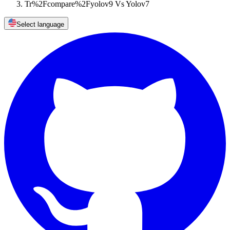
Tr%2Fcompare%2Fyolov9 Vs Yolov7
Select language