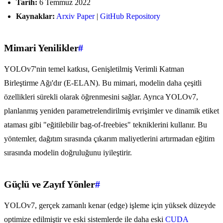
Tarih:
6 Temmuz 2022
Kaynaklar:
Arxiv Paper
|
GitHub Repository
Mimari Yenilikler
#
YOLOv7'nin temel katkısı, Genişletilmiş Verimli Katman
Birleştirme Ağı'dır (E-ELAN). Bu mimari, modelin daha çeşitli
özellikleri sürekli olarak öğrenmesini sağlar. Ayrıca YOLOv7,
planlanmış yeniden parametrelendirilmiş evrişimler ve dinamik etiket
ataması gibi "eğitilebilir bag-of-freebies" tekniklerini kullanır. Bu
yöntemler, dağıtım sırasında çıkarım maliyetlerini artırmadan eğitim
sırasında modelin doğruluğunu iyileştirir.
Güçlü ve Zayıf Yönler
#
YOLOv7, gerçek zamanlı kenar (edge) işleme için yüksek düzeyde
optimize edilmiştir ve eski sistemlerde ile daha eski
CUDA