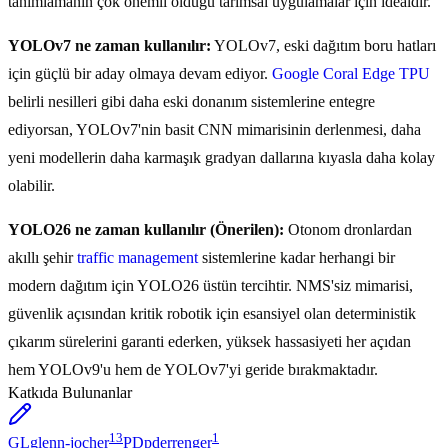
tanımlamanın çok önemli olduğu tarımsal uygulamalar için idealdir.
YOLOv7 ne zaman kullanılır:
YOLOv7, eski dağıtım boru hatları
için güçlü bir aday olmaya devam ediyor.
Google Coral Edge TPU
belirli nesilleri gibi daha eski donanım sistemlerine entegre
ediyorsan, YOLOv7'nin basit CNN mimarisinin derlenmesi, daha
yeni modellerin daha karmaşık gradyan dallarına kıyasla daha kolay
olabilir.
YOLO26 ne zaman kullanılır (Önerilen):
Otonom dronlardan
akıllı şehir
traffic management
sistemlerine kadar herhangi bir
modern dağıtım için YOLO26 üstün tercihtir. NMS'siz mimarisi,
güvenlik açısından kritik robotik için esansiyel olan deterministik
çıkarım sürelerini garanti ederken, yüksek hassasiyeti her açıdan
hem YOLOv9'u hem de YOLOv7'yi geride bırakmaktadır.
Katkıda Bulunanlar
13
1
GL
glenn-jocher
PD
pderrenger