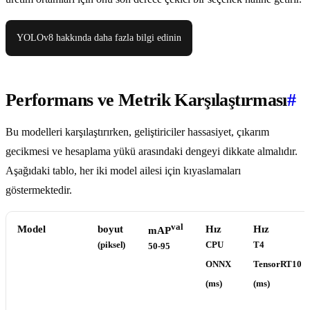
YOLOv8 hakkında daha fazla bilgi edinin
Performans ve Metrik Karşılaştırması
#
Bu modelleri karşılaştırırken, geliştiriciler hassasiyet, çıkarım
gecikmesi ve hesaplama yükü arasındaki dengeyi dikkate almalıdır.
Aşağıdaki tablo, her iki model ailesi için kıyaslamaları
göstermektedir.
val
Model
boyut
Hız
Hız
mAP
(piksel)
CPU
T4
50-95
ONNX
TensorRT10
(ms)
(ms)