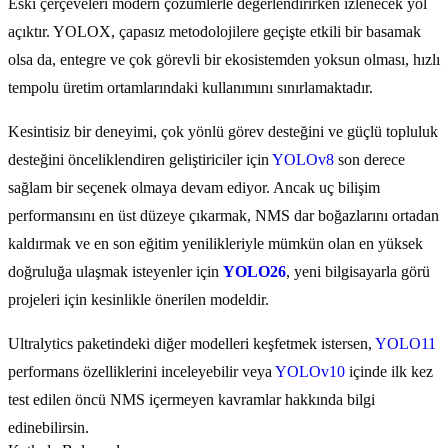
Eski çerçeveleri modern çözümlerle değerlendirirken izlenecek yol
açıktır. YOLOX, çapasız metodolojilere geçişte etkili bir basamak
olsa da, entegre ve çok görevli bir ekosistemden yoksun olması, hızlı
tempolu üretim ortamlarındaki kullanımını sınırlamaktadır.
Kesintisiz bir deneyimi, çok yönlü görev desteğini ve güçlü topluluk
desteğini önceliklendiren geliştiriciler için
YOLOv8
son derece
sağlam bir seçenek olmaya devam ediyor. Ancak uç bilişim
performansını en üst düzeye çıkarmak, NMS dar boğazlarını ortadan
kaldırmak ve en son eğitim yenilikleriyle mümkün olan en yüksek
doğruluğa ulaşmak isteyenler için
YOLO26
, yeni bilgisayarla görü
projeleri için kesinlikle önerilen modeldir.
Ultralytics paketindeki diğer modelleri keşfetmek istersen,
YOLO11
performans özelliklerini inceleyebilir veya
YOLOv10
içinde ilk kez
test edilen öncü NMS içermeyen kavramlar hakkında bilgi
edinebilirsin.