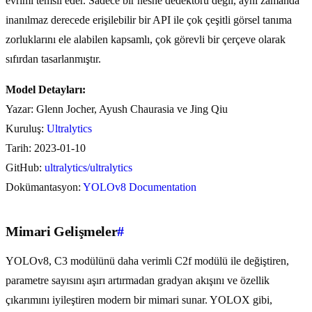
evrimi temsil eder. Sadece bir nesne dedektörü değil, aynı zamanda
inanılmaz derecede erişilebilir bir API ile çok çeşitli görsel tanıma
zorluklarını ele alabilen kapsamlı, çok görevli bir çerçeve olarak
sıfırdan tasarlanmıştır.
Model Detayları:
Yazar: Glenn Jocher, Ayush Chaurasia ve Jing Qiu
Kuruluş:
Ultralytics
Tarih: 2023-01-10
GitHub:
ultralytics/ultralytics
Dokümantasyon:
YOLOv8 Documentation
Mimari Gelişmeler
#
YOLOv8, C3 modülünü daha verimli C2f modülü ile değiştiren,
parametre sayısını aşırı artırmadan gradyan akışını ve özellik
çıkarımını iyileştiren modern bir mimari sunar. YOLOX gibi,