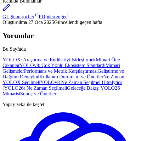
Katkıda Bulunanlar
13
1
GL
glenn-jocher
PD
pderrenger
Oluşturulma
27 Oca 2025
Güncellendi
geçen hafta
Yorumlar
Bu Sayfada
YOLOX: Araştırma ve Endüstriyi Birleştirmek
Mimari Öne
Çıkanlar
YOLOv8: Çok Yönlü Ekosistem Standardı
Mimari
Gelişmeler
Performans ve Metrik Karşılaştırması
Geliştirme ve
Dağıtım Deneyimi
Kullanım Durumları ve Öneriler
Ne Zaman
YOLOX Seçilmeli
YOLOv8 Ne Zaman Seçilmeli
Ultralytics
(YOLO26) Ne Zaman Seçilmeli
Geleceğe Bakış: YOLO26
Mimarisi
Sonuç ve Öneriler
Yapay zeka ile keşfet