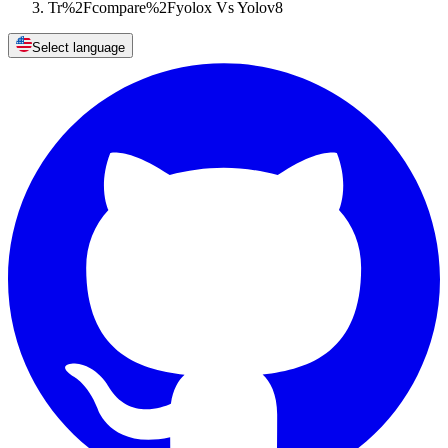
Tr%2Fcompare%2Fyolox Vs Yolov8
Select language