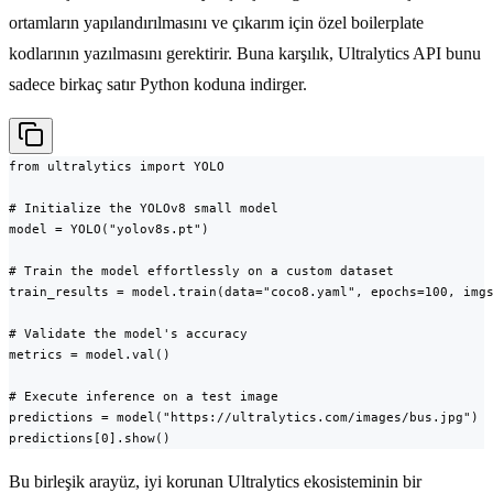
ortamların yapılandırılmasını ve çıkarım için özel boilerplate
kodlarının yazılmasını gerektirir. Buna karşılık, Ultralytics API bunu
sadece birkaç satır Python koduna indirger.
from ultralytics import YOLO

# Initialize the YOLOv8 small model

model = YOLO("yolov8s.pt")

# Train the model effortlessly on a custom dataset

train_results = model.train(data="coco8.yaml", epochs=100, imgs
# Validate the model's accuracy

metrics = model.val()

# Execute inference on a test image

predictions = model("https://ultralytics.com/images/bus.jpg")

predictions[0].show()
Bu birleşik arayüz, iyi korunan Ultralytics ekosisteminin bir