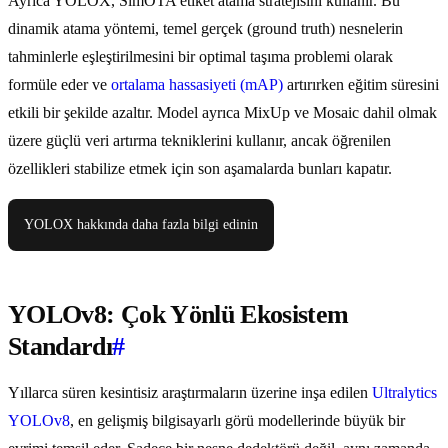
Ayrıca YOLOX, SimOTA etiket atama stratejisini kullanır. Bu
dinamik atama yöntemi, temel gerçek (ground truth) nesnelerin
tahminlerle eşleştirilmesini bir optimal taşıma problemi olarak
formüle eder ve
ortalama hassasiyeti (mAP)
artırırken eğitim süresini
etkili bir şekilde azaltır. Model ayrıca MixUp ve Mosaic dahil olmak
üzere güçlü veri artırma tekniklerini kullanır, ancak öğrenilen
özellikleri stabilize etmek için son aşamalarda bunları kapatır.
YOLOX hakkında daha fazla bilgi edinin
YOLOv8: Çok Yönlü Ekosistem
Standardı
#
Yıllarca süren kesintisiz araştırmaların üzerine inşa edilen
Ultralytics
YOLOv8
, en gelişmiş bilgisayarlı görü modellerinde büyük bir