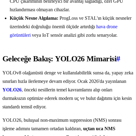
CPU çıkarımının belirleyici bir avantaj sağladığı, özel GPU
hızlandırması olmayan cihazlar.
Küçük Nesne Algılama:
ProgLoss ve STAL'ın küçük nesneler
üzerindeki doğruluğu önemli ölçüde artırdığı
hava drone
görüntüleri
veya IoT sensör analizi gibi zorlu senaryolar.
Geleceğe Bakış: YOLO26 Mimarisi
#
YOLOv8 olağanüstü denge ve kullanılabilirlik sunsa da, yapay zeka
sınırları hızla ilerlemeye devam ediyor. Ocak 2026'da yayınlanan
YOLO26
, önceki nesillerin temel kavramlarını alıp onları
durmaksızın optimize ederek modern uç ve bulut dağıtımı için kesin
standardı temsil ediyor.
YOLO26, buluşsal non-maximum suppression (NMS) sonrası
işleme adımını tamamen ortadan kaldıran,
uçtan uca NMS