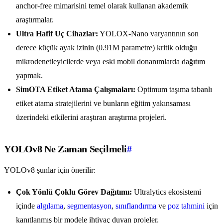
anchor-free mimarisini temel olarak kullanan akademik
araştırmalar.
Ultra Hafif Uç Cihazlar:
YOLOX-Nano varyantının son
derece küçük ayak izinin (0.91M parametre) kritik olduğu
mikrodenetleyicilerde veya eski mobil donanımlarda dağıtım
yapmak.
SimOTA Etiket Atama Çalışmaları:
Optimum taşıma tabanlı
etiket atama stratejilerini ve bunların eğitim yakınsaması
üzerindeki etkilerini araştıran araştırma projeleri.
YOLOv8 Ne Zaman Seçilmeli
#
YOLOv8 şunlar için önerilir:
Çok Yönlü Çoklu Görev Dağıtımı:
Ultralytics ekosistemi
içinde
algılama
,
segmentasyon
,
sınıflandırma
ve
poz tahmini
için
kanıtlanmış bir modele ihtiyaç duyan projeler.