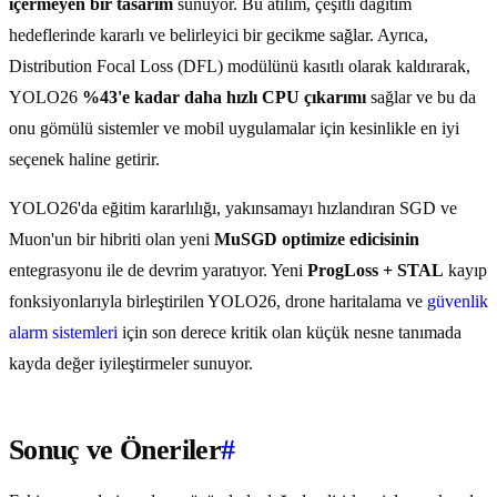
içermeyen bir tasarım
sunuyor. Bu atılım, çeşitli dağıtım
hedeflerinde kararlı ve belirleyici bir gecikme sağlar. Ayrıca,
Distribution Focal Loss (DFL) modülünü kasıtlı olarak kaldırarak,
YOLO26
%43'e kadar daha hızlı CPU çıkarımı
sağlar ve bu da
onu gömülü sistemler ve mobil uygulamalar için kesinlikle en iyi
seçenek haline getirir.
YOLO26'da eğitim kararlılığı, yakınsamayı hızlandıran SGD ve
Muon'un bir hibriti olan yeni
MuSGD optimize edicisinin
entegrasyonu ile de devrim yaratıyor. Yeni
ProgLoss + STAL
kayıp
fonksiyonlarıyla birleştirilen YOLO26, drone haritalama ve
güvenlik
alarm sistemleri
için son derece kritik olan küçük nesne tanımada
kayda değer iyileştirmeler sunuyor.
Sonuç ve Öneriler
#