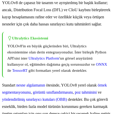
YOLOv8 de çapasız bir tasarım ve ayrıştırılmış bir başlık kullanır;
ancak, Distribution Focal Loss (DFL) ve CIoU kaybını birleştirerek
kayıp hesaplamasını rafine eder ve özellikle küçük veya örtüşen
nesneler için çok daha hassas sınırlayıcı kutu tahminleri sağlar.
Ultralytics Ekosistemi
YOLOv8'in en büyük güçlerinden biri, Ultralytics
ekosistemine olan derin entegrasyonudur. İster birleşik Python
API'sini ister
Ultralytics Platform
'un görsel arayüzünü
kullanıyor ol, eğitimden dağıtıma geçiş sorunsuzdur ve
ONNX
ile
TensorRT
gibi formatları yerel olarak destekler.
Standart
nesne algılamanın
ötesinde, YOLOv8 yerel olarak
örnek
segmentasyonunu
,
görüntü sınıflandırmasını
,
poz tahminini
ve
yönlendirilmiş sınırlayıcı kutuları (OBB)
destekler. Bu çok görevli
esneklik, birden fazla model türünün korunması gereken karmaşık
üretim ortamları için onu son derece çekici bir seçenek haline getirir.