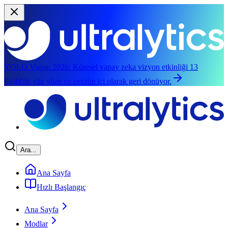
YOLO Vision 2026:
Küresel yapay zeka vizyon etkinliği 13
Eylül'de yüz yüze ve çevrim içi olarak geri dönüyor.
Ana içeriğe atla
Ara...
Ana Sayfa
Hızlı Başlangıç
Ana Sayfa
Modlar