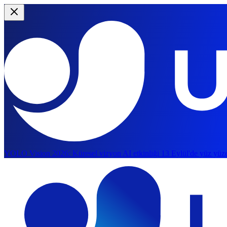
YOLO Vision 2026:
Küresel vizyon AI etkinliği 13 Eylül'de yüz yüze
Ana içeriğe geç