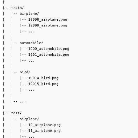
|

|-- train/

|   |-- airplane/

|   |   |-- 10008_airplane.png

|   |   |-- 10009_airplane.png

|   |   |-- ...

|   |

|   |-- automobile/

|   |   |-- 1000_automobile.png

|   |   |-- 1001_automobile.png

|   |   |-- ...

|   |

|   |-- bird/

|   |   |-- 10014_bird.png

|   |   |-- 10015_bird.png

|   |   |-- ...

|   |

|   |-- ...

|

|-- test/

|   |-- airplane/

|   |   |-- 10_airplane.png

|   |   |-- 11_airplane.png

|   |   |-- ...
