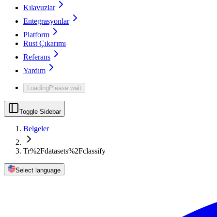
Kılavuzlar
Entegrasyonlar
Platform
Rust Çıkarımı
Referans
Yardım
Loading
Please wait
Toggle Sidebar
Belgeler
Tr%2Fdatasets%2Fclassify
Select language