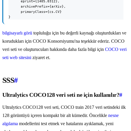
      eprint={1405.0312},

      archivePrefix={arXiv},

      primaryClass={cs.CV}

}
bilgisayarlı görü
topluluğu için bu değerli kaynağı oluşturdukları ve
korudukları için COCO Konsorsiyumu'na teşekkür ederiz. COCO
veri seti ve oluşturucuları hakkında daha fazla bilgi için
COCO veri
seti web sitesini
ziyaret et.
SSS
#
Ultralytics COCO128 veri seti ne için kullanılır?
#
Ultralytics COCO128 veri seti, COCO train 2017 veri setindeki ilk
128 görüntüyü içeren kompakt bir alt kümedir. Öncelikle
nesne
algılama
modellerini test etmek ve hatalarını ayıklamak, yeni