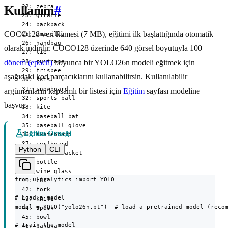
  22: zebra

Kullanım
#
  23: giraffe

  24: backpack

COCO128 veri kümesi (7 MB), eğitimi ilk başlattığında otomatik
  25: umbrella

  26: handbag

olarak indirilir. COCO128 üzerinde 640 görsel boyutuyla 100
  27: tie

  28: suitcase

dönem (epoch)
boyunca bir YOLO26n modeli eğitmek için
  29: frisbee

aşağıdaki kod parçacıklarını kullanabilirsin. Kullanılabilir
  30: skis

  31: snowboard

argümanların kapsamlı bir listesi için
Eğitim
sayfası modeline
  32: sports ball

başvur.
  33: kite

  34: baseball bat

  35: baseball glove

Eğitim Örneği
  36: skateboard

  37: surfboard

Python
CLI
  38: tennis racket

  39: bottle

  40: wine glass

from ultralytics import YOLO

  41: cup

  42: fork

# Load a model

  43: knife

model = YOLO("yolo26n.pt")  # load a pretrained model (recom
  44: spoon

  45: bowl

# Train the model

  46: banana
