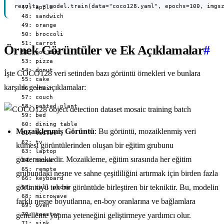
results = model.train(data="coco128.yaml", epochs=100, imgs
  47: apple

  48: sandwich

  49: orange

  50: broccoli

  51: carrot

Örnek Görüntüler ve Ek Açıklamalar
#
  52: hot dog

  53: pizza

  54: donut

İşte COCO128 veri setinden bazı görüntü örnekleri ve bunlara
  55: cake

karşılık gelen açıklamalar:
  56: chair

  57: couch

  58: potted plant

  59: bed

  60: dining table

Mozaiklenmiş Görüntü
: Bu görüntü, mozaiklenmiş veri
  61: toilet

  62: tv

kümesi görüntülerinden oluşan bir eğitim grubunu
  63: laptop

göstermektedir. Mozaikleme, eğitim sırasında her eğitim
  64: mouse

  65: remote

grubundaki nesne ve sahne çeşitliliğini artırmak için birden fazla
  66: keyboard

görüntüyü tek bir görüntüde birleştiren bir tekniktir. Bu, modelin
  67: cell phone

  68: microwave

farklı nesne boyutlarına, en-boy oranlarına ve bağlamlara
  69: oven

  70: toaster

genelleme yapma yeteneğini geliştirmeye yardımcı olur.
  71: sink
