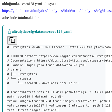
olduğunda,
dosyası
coco128.yaml
https://github.com/ultralytics/ultralytics/blob/main/ultralytics/cfg/dat
adresinde tutulmaktadır.
ultralytics/cfg/datasets/coco128.yaml
# Ultralytics 🚀 AGPL-3.0 License - https://ultralytics.com/l
# COCO128 dataset https://www.kaggle.com/datasets/ultralytic
# Documentation: https://docs.ultralytics.com/datasets/detec
# Example usage: yolo train data=coco128.yaml

# parent

# ├── ultralytics

# └── datasets

#     └── coco128 ← downloads here (7 MB)

# Train/val/test sets as 1) dir: path/to/imgs, 2) file: path
path: coco128 # dataset root dir

train: images/train2017 # train images (relative to 'path') 
val: images/train2017 # val images (relative to 'path') 128 
test: # test images (optional)
