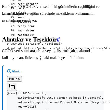
  72: refrigerator

Bu örnek, COCO128 veri setindeki görüntülerin çeşitliliğini ve
  73: book

  74: clock

karmaşıklığını ve eğitim sürecinde mozaikleme kullanmanın
  75: vase

avantajlarını sergiliyor.
  76: scissors

  77: teddy bear

  78: hair drier

  79: toothbrush

Alıntılar ve Teşekkür
#
# Download script/URL (optional)

download: https://github.com/ultralytics/assets/releases/do
COCO veri setini araştırma veya geliştirme çalışmalarında
kullanıyorsan, lütfen aşağıdaki makaleye atıfta bulun:
Alıntı
BibTeX
@misc{lin2015microsoft,

      title={Microsoft COCO: Common Objects in Context},

      author={Tsung-Yi Lin and Michael Maire and Serge Belon
      year={2015},
