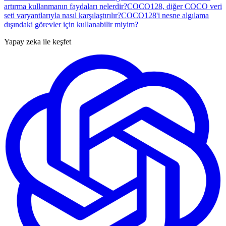
artırma kullanmanın faydaları nelerdir?
COCO128, diğer COCO veri
seti varyantlarıyla nasıl karşılaştırılır?
COCO128'i nesne algılama
dışındaki görevler için kullanabilir miyim?
Yapay zeka ile keşfet