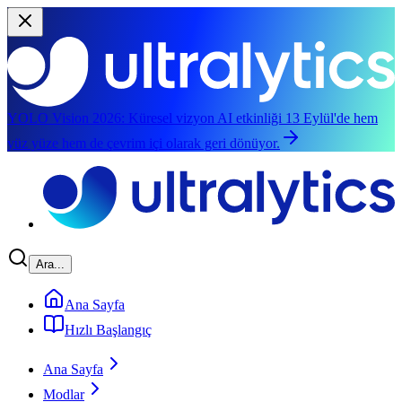
YOLO Vision 2026:
Küresel vizyon AI etkinliği 13 Eylül'de hem
yüz yüze hem de çevrim içi olarak geri dönüyor.
Ana içeriğe atla
Ara...
Ana Sayfa
Hızlı Başlangıç
Ana Sayfa
Modlar