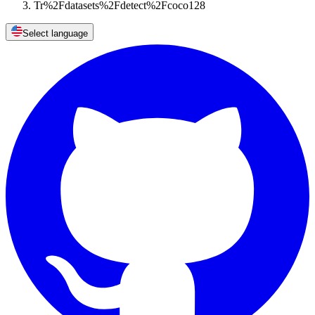
Tr%2Fdatasets%2Fdetect%2Fcoco128
Select language