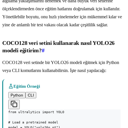
algılama yaklaşımlarını denemek ve daha büyük veri setlerine
ölçeklendirmeden önce eğitim hatlarını doğrulamak için kullanılır.
Yönetilebilir boyutu, onu hızlı yinelemeler için mükemmel kılar ve
yine de anlamlı bir test vakası olacak kadar çeşitlilik sağlar.
COCO128 veri setini kullanarak nasıl YOLO26
modeli eğitirim?
#
COCO128 veri setinde bir YOLO26 modeli eğitmek için Python
veya CLI komutlarını kullanabilirsin. İşte nasıl yapılacağı:
Eğitim Örneği
Python
CLI
from ultralytics import YOLO

# Load a pretrained model

model = YOLO("yolo26n.pt")
