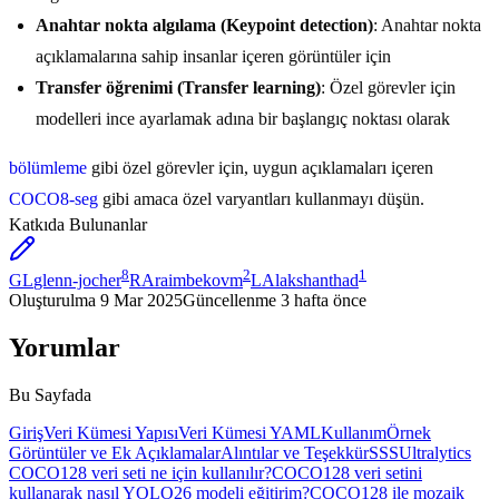
Anahtar nokta algılama (Keypoint detection)
: Anahtar nokta
açıklamalarına sahip insanlar içeren görüntüler için
Transfer öğrenimi (Transfer learning)
: Özel görevler için
modelleri ince ayarlamak adına bir başlangıç noktası olarak
bölümleme
gibi özel görevler için, uygun açıklamaları içeren
COCO8-seg
gibi amaca özel varyantları kullanmayı düşün.
Katkıda Bulunanlar
8
2
1
GL
glenn-jocher
RA
raimbekovm
LA
lakshanthad
Oluşturulma
9 Mar 2025
Güncellenme
3 hafta önce
Yorumlar
Bu Sayfada
Giriş
Veri Kümesi Yapısı
Veri Kümesi YAML
Kullanım
Örnek
Görüntüler ve Ek Açıklamalar
Alıntılar ve Teşekkür
SSS
Ultralytics
COCO128 veri seti ne için kullanılır?
COCO128 veri setini
kullanarak nasıl YOLO26 modeli eğitirim?
COCO128 ile mozaik