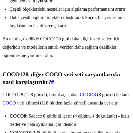
genellemesini iyileştirir
Çeşitli ölçeklerdeki nesneler için algılama performansını artırır
Daha çeşitli eğitim örnekleri oluşturarak küçük bir veri setinin
faydasını en üst düzeye çıkarır
Bu teknik, özellikle COCO128 gibi daha küçük veri setleri için
değerlidir ve modellerin sınırlı veriden daha sağlam özellikler
öğrenmesine yardımcı olur.
COCO128, diğer COCO veri seti varyantlarıyla
nasıl karşılaştırılır?
#
COCO128 (128 görsel), boyut açısından
COCO8
(8 görsel) ile tam
COCO
veri kümesi (118 binden fazla görsel) arasında yer alır:
COCO8
: Sadece 8 görüntü içerir (4 eğitim, 4 doğrulama) - hızlı
testler ve hata ayıklama için idealdir
COCO128
: 128 görüntü içerir - boyut ve çeşitlilik arasında