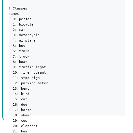
# Classes

names:

  0: person

  1: bicycle

  2: car

  3: motorcycle

  4: airplane

  5: bus

  6: train

  7: truck

  8: boat

  9: traffic light

  10: fire hydrant

  11: stop sign

  12: parking meter

  13: bench

  14: bird

  15: cat

  16: dog

  17: horse

  18: sheep

  19: cow

  20: elephant

  21: bear
