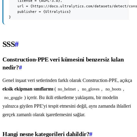
    license = {AGPL-3.0},

    url = {https://docs.ultralytics.com/datasets/detect/cons
    publisher = {Ultralytics}

}
SSS
#
Construction-PPE veri kümesini benzersiz kılan
nedir?
#
Genel inşaat veri setlerinden farklı olarak Construction-PPE, açıkça
eksik ekipman sınıflarını
(
,
,
,
no_helmet
no_gloves
no_boots
) içerir. Bu ikili etiketleme yaklaşımı, bir modelin
no_goggle
yalnızca giyilen PPE'yi tespit etmesini değil, aynı zamanda ihlalleri
gerçek zamanlı olarak işaretlemesini sağlar.
Hangi nesne kategorileri dahildir?
#