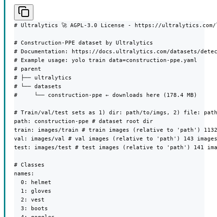
# Ultralytics 🚀 AGPL-3.0 License - https://ultralytics.com/l
# Construction-PPE dataset by Ultralytics

# Documentation: https://docs.ultralytics.com/datasets/detec
# Example usage: yolo train data=construction-ppe.yaml

# parent

# ├── ultralytics

# └── datasets

#     └── construction-ppe ← downloads here (178.4 MB)

# Train/val/test sets as 1) dir: path/to/imgs, 2) file: path
path: construction-ppe # dataset root dir

train: images/train # train images (relative to 'path') 1132
val: images/val # val images (relative to 'path') 143 images
test: images/test # test images (relative to 'path') 141 ima
# Classes

names:

  0: helmet

  1: gloves

  2: vest

  3: boots
