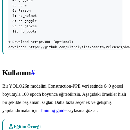
  4: goggles

  5: none

  6: Person

  7: no_helmet

  8: no_goggle

  9: no_gloves

  10: no_boots

# Download script/URL (optional)

download: https://github.com/ultralytics/assets/releases/do
Kullanım
#
Bir YOLO26n modelini Construction-PPE veri setinde 640 görsel
boyutuyla 100 epoch boyunca eğitebilirsin. Aşağıdaki örnekler hızlı
bir şekilde başlamanı sağlar. Daha fazla seçenek ve gelişmiş
yapılandırmalar için
Training guide
sayfasına göz at.
Eğitim Örneği