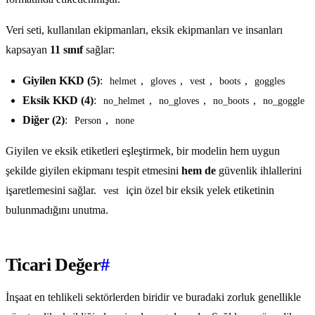
Veri seti, kullanılan ekipmanları, eksik ekipmanları ve insanları
kapsayan
11 sınıf
sağlar:
Giyilen KKD (5)
:
,
,
,
,
helmet
gloves
vest
boots
goggles
Eksik KKD (4)
:
,
,
,
no_helmet
no_gloves
no_boots
no_goggle
Diğer (2)
:
,
Person
none
Giyilen ve eksik etiketleri eşleştirmek, bir modelin hem uygun
şekilde giyilen ekipmanı tespit etmesini
hem de
güvenlik ihlallerini
işaretlemesini sağlar.
için özel bir eksik yelek etiketinin
vest
bulunmadığını unutma.
Ticari Değer
#
İnşaat en tehlikeli sektörlerden biridir ve buradaki zorluk genellikle