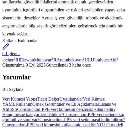
sınıflarıyla, güvenlik ihlallerini otomatik olarak işaretleyebilen,
uyumluluk içgörüleri oluşturabilen ve riskleri azaltabilen yapay zeka
sistemlerini destekler. Ayrıca iş yeri güvenliği, robotik ve akademik
araştırmalarda bilgisayarlı görü çözümleri geliştirmek için pratik bir
kaynak sağlar.
Katkıda Bulunanlar
GL
glenn-
5
3
2
1
jocher
RI
RizwanMunawar
RA
raimbekovm
UL
UltralyticsAbi
Oluşturulma
9 Eyl 2025
Güncellendi
3 hafta önce
Yorumlar
Bu Sayfada
Veri Kümesi Yapısı
Ticari Değer
Uygulamalar
Veri Kümesi
YAML
Kullanım
Örnek Görüntüler ve Ek Açıklamalar
Lisans ve
Atıf
SSS
Construction-PPE veri kümesini benzersiz kılan nedir?
Hangi nesne kategorileri dahildir?
Construction-PPE veri setinde kaç
görüntü ve sınıf var?
Construction-PPE veri setini nasıl indirebilirim?
Construction-PPE veri kümesini kullanarak nasıl bir YOLO modeli