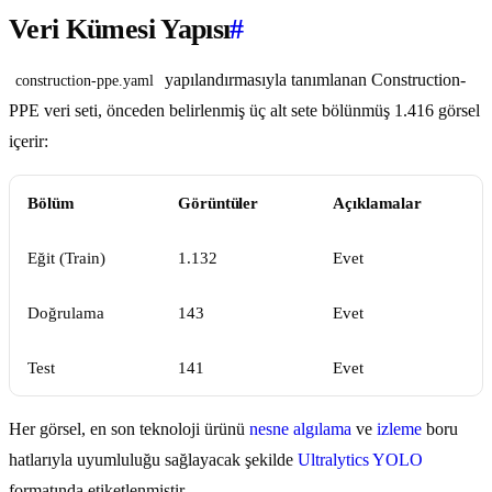
Veri Kümesi Yapısı
#
yapılandırmasıyla tanımlanan Construction-
construction-ppe.yaml
PPE veri seti, önceden belirlenmiş üç alt sete bölünmüş 1.416 görsel
içerir:
Bölüm
Görüntüler
Açıklamalar
Eğit (Train)
1.132
Evet
Doğrulama
143
Evet
Test
141
Evet
Her görsel, en son teknoloji ürünü
nesne algılama
ve
izleme
boru
hatlarıyla uyumluluğu sağlayacak şekilde
Ultralytics YOLO
formatında etiketlenmiştir.