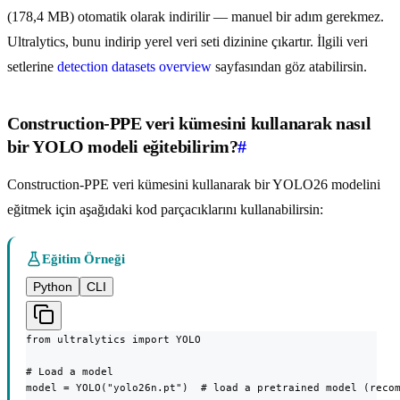
(178,4 MB) otomatik olarak indirilir — manuel bir adım gerekmez.
Ultralytics, bunu indirip yerel veri seti dizinine çıkartır. İlgili veri
setlerine
detection datasets overview
sayfasından göz atabilirsin.
Construction-PPE veri kümesini kullanarak nasıl
bir YOLO modeli eğitebilirim?
#
Construction-PPE veri kümesini kullanarak bir YOLO26 modelini
eğitmek için aşağıdaki kod parçacıklarını kullanabilirsin:
Eğitim Örneği
Python
CLI
from ultralytics import YOLO

# Load a model

model = YOLO("yolo26n.pt")  # load a pretrained model (recom