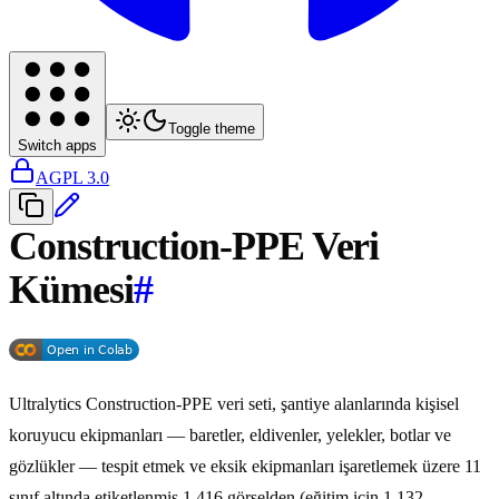
Toggle theme
Switch apps
AGPL 3.0
Construction-PPE Veri
Kümesi
#
Ultralytics Construction-PPE veri seti, şantiye alanlarında kişisel
koruyucu ekipmanları — baretler, eldivenler, yelekler, botlar ve
gözlükler — tespit etmek ve eksik ekipmanları işaretlemek üzere 11
sınıf altında etiketlenmiş 1.416 görselden (eğitim için 1.132,