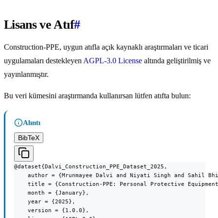
Lisans ve Atıf
#
Construction-PPE, uygun atıfla açık kaynaklı araştırmaları ve ticari
uygulamaları destekleyen
AGPL-3.0 License
altında geliştirilmiş ve
yayınlanmıştır.
Bu veri kümesini araştırmanda kullanırsan lütfen atıfta bulun:
Alıntı
BibTeX
@dataset{Dalvi_Construction_PPE_Dataset_2025,

    author = {Mrunmayee Dalvi and Niyati Singh and Sahil Bhi
    title = {Construction-PPE: Personal Protective Equipment
    month = {January},

    year = {2025},

    version = {1.0.0},
