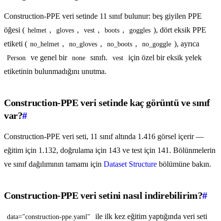
Construction-PPE veri setinde 11 sınıf bulunur: beş giyilen PPE
öğesi (
,
,
,
,
), dört eksik PPE
helmet
gloves
vest
boots
goggles
etiketi (
,
,
,
), ayrıca
no_helmet
no_gloves
no_boots
no_goggle
ve genel bir
sınıfı.
için özel bir eksik yelek
Person
none
vest
etiketinin bulunmadığını unutma.
Construction-PPE veri setinde kaç görüntü ve sınıf
var?
#
Construction-PPE veri seti, 11 sınıf altında 1.416 görsel içerir —
eğitim için 1.132, doğrulama için 143 ve test için 141. Bölünmelerin
ve sınıf dağılımının tamamı için
Dataset Structure
bölümüne bakın.
Construction-PPE veri setini nasıl indirebilirim?
#
ile ilk kez eğitim yaptığında veri seti
data="construction-ppe.yaml"