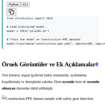
Python
CLI
from ultralytics import YOLO

# Load pretrained model

model = YOLO("yolo26n.pt")

# Train the model on Construction-PPE dataset

model.train(data="construction-ppe.yaml", epochs=100, imgsz
Örnek Görüntüler ve Ek Açıklamalar
#
Veri kümesi; inşaat işçilerini farklı ortamlarda, aydınlatma
koşullarında ve duruşlarda yakalar. Hem
uyumlu
hem de
uyumlu
olmayan
durumlar dahil edilmiştir.