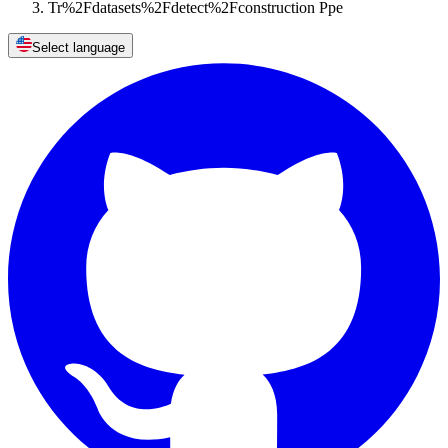
Tr%2Fdatasets%2Fdetect%2Fconstruction Ppe
Select language