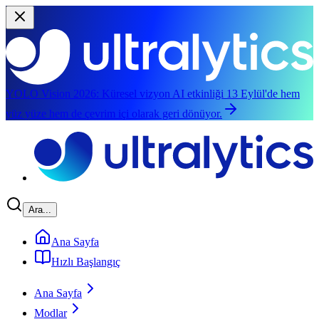
YOLO Vision 2026:
Küresel vizyon AI etkinliği 13 Eylül'de hem
yüz yüze hem de çevrim içi olarak geri dönüyor.
Ana içeriğe atla
Ara...
Ana Sayfa
Hızlı Başlangıç
Ana Sayfa
Modlar