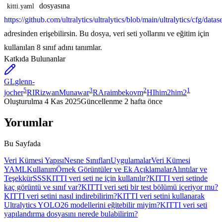
dosyasına
kitti.yaml
https://github.com/ultralytics/ultralytics/blob/main/ultralytics/cfg/datase
adresinden erişebilirsin. Bu dosya, veri seti yollarını ve eğitim için
kullanılan 8 sınıf adını tanımlar.
Katkıda Bulunanlar
GL
glenn-
5
3
2
1
jocher
RI
RizwanMunawar
RA
raimbekovm
HI
him2him2
Oluşturulma
4 Kas 2025
Güncellenme
2 hafta önce
Yorumlar
Bu Sayfada
Veri Kümesi Yapısı
Nesne Sınıfları
Uygulamalar
Veri Kümesi
YAML
Kullanım
Örnek Görüntüler ve Ek Açıklamalar
Alıntılar ve
Teşekkür
SSS
KITTI veri seti ne için kullanılır?
KITTI veri setinde
kaç görüntü ve sınıf var?
KITTI veri seti bir test bölümü içeriyor mu?
KITTI veri setini nasıl indirebilirim?
KITTI veri setini kullanarak
Ultralytics YOLO26 modellerini eğitebilir miyim?
KITTI veri seti
yapılandırma dosyasını nerede bulabilirim?