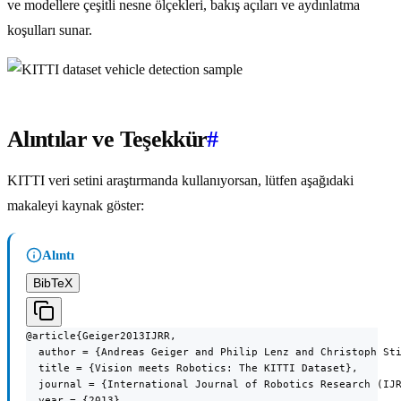
ve modellere çeşitli nesne ölçekleri, bakış açıları ve aydınlatma
koşulları sunar.
Alıntılar ve Teşekkür
#
KITTI veri setini araştırmanda kullanıyorsan, lütfen aşağıdaki
makaleyi kaynak göster:
Alıntı
BibTeX
@article{Geiger2013IJRR,

  author = {Andreas Geiger and Philip Lenz and Christoph Sti
  title = {Vision meets Robotics: The KITTI Dataset},

  journal = {International Journal of Robotics Research (IJR
  year = {2013}
