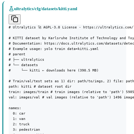
ultralytics/cfg/datasets/kitti.yaml
# Ultralytics 🚀 AGPL-3.0 License - https://ultralytics.com/l
# KITTI dataset by Karlsruhe Institute of Technology and Toy
# Documentation: https://docs.ultralytics.com/datasets/detec
# Example usage: yolo train data=kitti.yaml

# parent

# ├── ultralytics

# └── datasets

#     └── kitti ← downloads here (390.5 MB)

# Train/val/test sets as 1) dir: path/to/imgs, 2) file: path
path: kitti # dataset root dir

train: images/train # train images (relative to 'path') 5985
val: images/val # val images (relative to 'path') 1496 image
names:

  0: car

  1: van

  2: truck

  3: pedestrian
