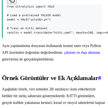
from ultralytics import YOLO

# Load a pretrained YOLO26 model

model = YOLO("yolo26n.pt")

# Train on kitti dataset

results = model.train(data="kitti.yaml", epochs=100, imgsz=
Aynı yapılandırma dosyasını kullanarak komut satırı veya Python
API üzerinden doğrudan değerlendirme,
çıkarım
ve
dışa aktarma
görevlerini de gerçekleştirebilirsin.
Örnek Görüntüler ve Ek Açıklamalar
#
Aşağıdaki örnek, veri setinden 2B sınırlayıcı kutu etiketleriyle
birlikte bir sürüş sahnesini göstermektedir. KITTI görüntüleri,
gerçek trafikte yakalanan kentsel, kırsal ve otoyol sahnelerini kapsar