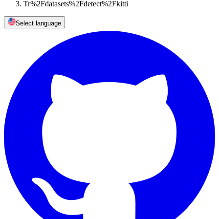
Tr%2Fdatasets%2Fdetect%2Fkitti
Select language