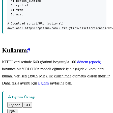
  4: person_sitting

  5: cyclist

  6: tram

  7: misc

# Download script/URL (optional)

download: https://github.com/ultralytics/assets/releases/do
Kullanım
#
KITTI veri setinde 640 görüntü boyutuyla 100
dönem (epoch)
boyunca bir YOLO26n modeli eğitmek için aşağıdaki komutları
kullan. Veri seti (390.5 MB), ilk kullanımda otomatik olarak indirilir.
Daha fazla ayrıntı için
Eğitim
sayfasına bak.
Eğitim Örneği
Python
CLI