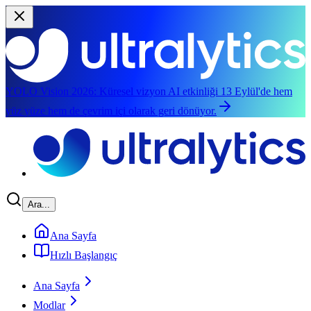
YOLO Vision 2026:
Küresel vizyon AI etkinliği 13 Eylül'de hem
yüz yüze hem de çevrim içi olarak geri dönüyor.
Ana içeriğe geç
Ara...
Ana Sayfa
Hızlı Başlangıç
Ana Sayfa
Modlar