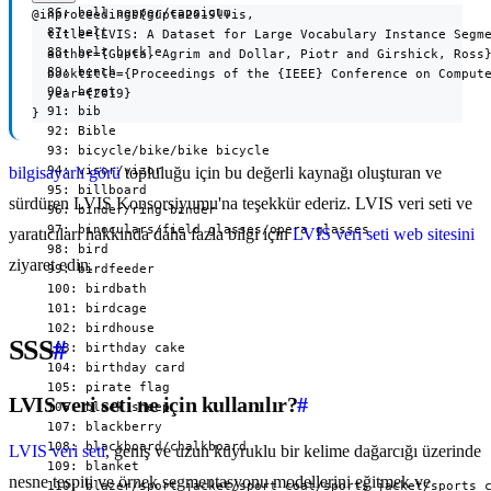
@inproceedings{gupta2019lvis,

  title={LVIS: A Dataset for Large Vocabulary Instance Segme
  author={Gupta, Agrim and Dollar, Piotr and Girshick, Ross}
  booktitle={Proceedings of the {IEEE} Conference on Compute
  year={2019}

}
bilgisayarlı görü
topluluğu için bu değerli kaynağı oluşturan ve
sürdüren LVIS Konsorsiyumu'na teşekkür ederiz. LVIS veri seti ve
yaratıcıları hakkında daha fazla bilgi için
LVIS veri seti web sitesini
ziyaret edin.
SSS
#
LVIS veri seti ne için kullanılır?
#
LVIS veri seti
, geniş ve uzun kuyruklu bir kelime dağarcığı üzerinde
nesne tespiti ve örnek segmentasyonu modellerini eğitmek ve