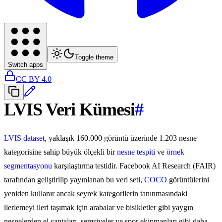
Toggle theme
Switch apps
CC BY 4.0
LVIS Veri Kümesi
#
LVIS dataset
, yaklaşık 160.000 görüntü üzerinde 1.203 nesne
kategorisine sahip büyük ölçekli bir
nesne tespiti
ve
örnek
segmentasyonu
karşılaştırma testidir. Facebook AI Research (FAIR)
tarafından geliştirilip yayınlanan bu veri seti,
COCO
görüntülerini
yeniden kullanır ancak seyrek kategorilerin tanınmasındaki
ilerlemeyi ileri taşımak için arabalar ve bisikletler gibi yaygın
nesnelerden el çantaları, şemsiyeler ve spor ekipmanları gibi daha