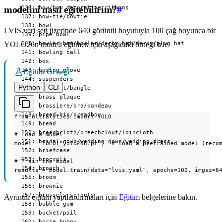
modelini nasıl eğitebilirim?
#
LVIS veri seti üzerinde 640 görüntü boyutuyla 100 çağ boyunca bir
YOLO26n modeli eğitmek için aşağıdaki örneği izle.
Eğitim Örneği
Python
CLI
from ultralytics import YOLO

# Load a model

model = YOLO("yolo26n.pt")  # load a pretrained model (recom
# Train the model

results = model.train(data="lvis.yaml", epochs=100, imgsz=6
Ayrıntılı eğitim yapılandırmaları için
Eğitim
belgelerine bakın.