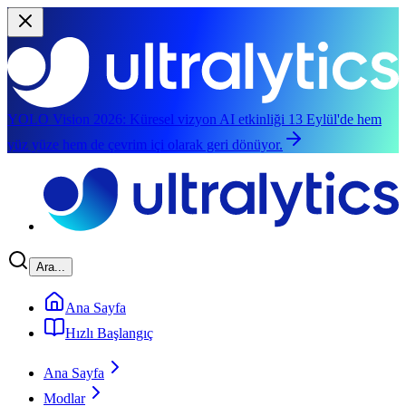
YOLO Vision 2026:
Küresel vizyon AI etkinliği 13 Eylül'de hem
yüz yüze hem de çevrim içi olarak geri dönüyor.
Ana içeriğe geç
Ara...
Ana Sayfa
Hızlı Başlangıç
Ana Sayfa
Modlar