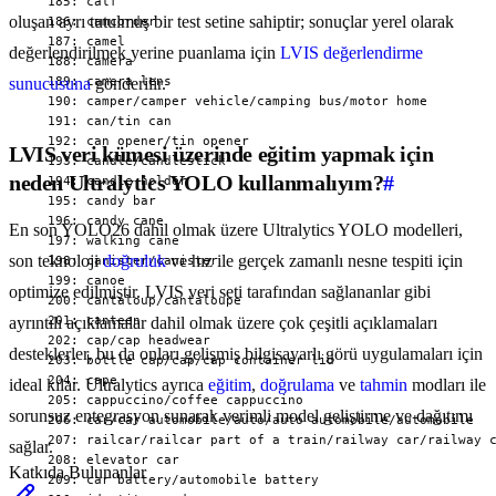
oluşan ayrı tutulmuş bir test setine sahiptir; sonuçlar yerel olarak
değerlendirilmek yerine puanlama için
LVIS değerlendirme
sunucusuna
gönderilir.
LVIS veri kümesi üzerinde eğitim yapmak için
neden Ultralytics YOLO kullanmalıyım?
#
En son YOLO26 dahil olmak üzere Ultralytics YOLO modelleri,
son teknoloji
doğruluk
ve hız ile gerçek zamanlı nesne tespiti için
optimize edilmiştir. LVIS veri seti tarafından sağlananlar gibi
ayrıntılı açıklamalar dahil olmak üzere çok çeşitli açıklamaları
desteklerler, bu da onları gelişmiş bilgisayarlı görü uygulamaları için
ideal kılar. Ultralytics ayrıca
eğitim
,
doğrulama
ve
tahmin
modları ile
sorunsuz entegrasyon sunarak verimli model geliştirme ve dağıtımı
sağlar.
Katkıda Bulunanlar