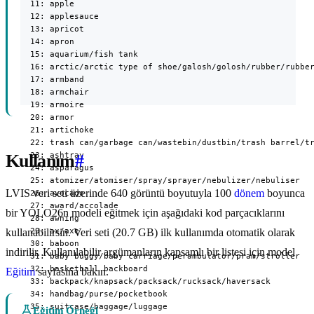
Kullanım
#
LVIS veri seti üzerinde 640 görüntü boyutuyla 100
dönem
boyunca
bir YOLO26n modeli eğitmek için aşağıdaki kod parçacıklarını
kullanabilirsin. Veri seti (20.7 GB) ilk kullanımda otomatik olarak
indirilir. Kullanılabilir argümanların kapsamlı bir listesi için model
Eğitim
sayfasına bakın.
Eğitim Örneği