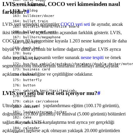
LVIS veri kümesi, COCO veri kümesinden nasıl
farklıdır?
#
LVIS veri setindeki görüntüler
COCO veri seti
ile aynıdır, ancak
ikisi bölümleri ve açıklamaları açısından farklılık gösterir. LVIS,
COCO'nun 80 kategorisine kıyasla 1.203 nesne kategorisi ile daha
büyük ve daha ayrıntılı bir kelime dağarcığı sağlar. LVIS ayrıca
daha incelikli ve kapsamlı veriler sunarak
nesne tespiti
ve örnek
segmentasyonu modellerinin sınırlarını zorlamayı amaçlayarak
açıklama eksiksizliğine ve çeşitliliğine odaklanır.
LVIS veri seti bir test seti içeriyor mu?
#
Ultralytics
yapılandırması eğitim (100.170 görüntü),
lvis.yaml
doğrulama (19.809 görüntü) ve minival (5.000 görüntü) bölümleri
sağlar. Kaynak LVIS karşılaştırma testi ayrıca yer gerçekliği
açıklamaları herkese açık olmayan yaklaşık 20.000 görüntüden