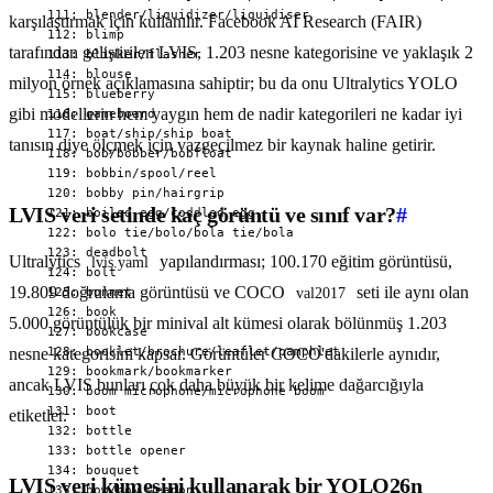
karşılaştırmak için kullanılır. Facebook AI Research (FAIR)
tarafından geliştirilen LVIS, 1.203 nesne kategorisine ve yaklaşık 2
milyon örnek açıklamasına sahiptir; bu da onu Ultralytics YOLO
gibi modellerin hem yaygın hem de nadir kategorileri ne kadar iyi
tanısın diye ölçmek için vazgeçilmez bir kaynak haline getirir.
LVIS veri setinde kaç görüntü ve sınıf var?
#
Ultralytics
yapılandırması; 100.170 eğitim görüntüsü,
lvis.yaml
19.809 doğrulama görüntüsü ve COCO
seti ile aynı olan
val2017
5.000 görüntülük bir minival alt kümesi olarak bölünmüş 1.203
nesne kategorisini kapsar. Görüntüler COCO'dakilerle aynıdır,
ancak LVIS bunları çok daha büyük bir kelime dağarcığıyla
etiketler.
LVIS veri kümesini kullanarak bir YOLO26n