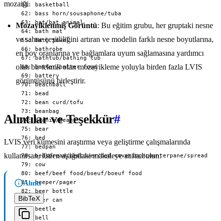
Mozayiklenmiş Görüntü
: Bu eğitim grubu, her gruptaki nesne
ve sahne çeşitliliğini artıran ve modelin farklı nesne boyutlarına,
en boy oranlarına ve bağlamlara uyum sağlamasına yardımcı
olan bir teknik olan mozayikleme yoluyla birden fazla LVIS
görüntüsünü birleştirir.
Alıntılar ve Teşekkür
#
LVIS veri kümesini araştırma veya geliştirme çalışmalarında
kullanırsan, lütfen aşağıdaki makaleye atıfta bulun:
Alıntı
BibTeX