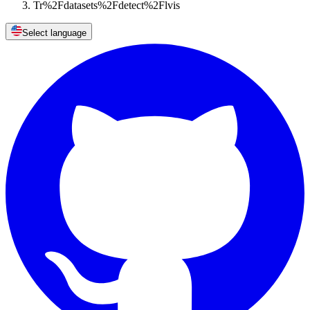
Tr%2Fdatasets%2Fdetect%2Flvis
Select language