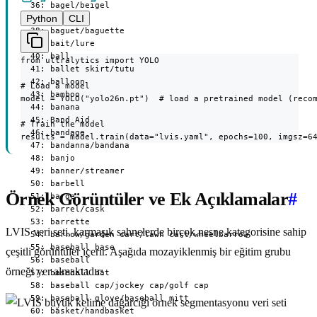
Python
CLI
from ultralytics import YOLO

# Load a model

model = YOLO("yolo26n.pt")  # load a pretrained model (recom
# Train the model

results = model.train(data="lvis.yaml", epochs=100, imgsz=6
Örnek Görüntüler ve Ek Açıklamalar
#
LVIS veri seti, karmaşık sahnelerde birçok nesne kategorisine sahip
çeşitli görüntüler içerir. Aşağıda mozayiklenmiş bir eğitim grubu
örneği yer almaktadır: