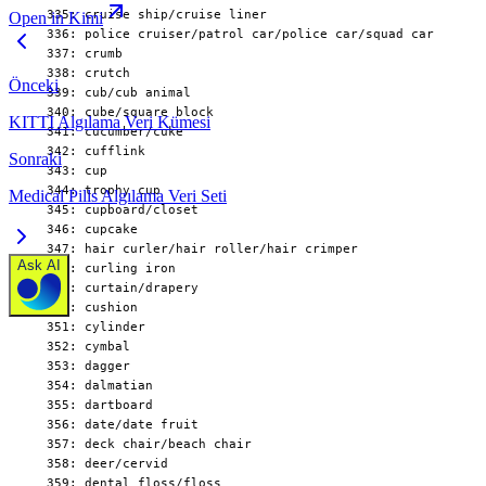
Open in Kimi
Önceki
KITTI Algılama Veri Kümesi
Sonraki
Medical Pills Algılama Veri Seti
Ask AI