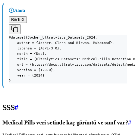
Alıntı
BibTeX
@dataset{Jocher_Ultralytics_Datasets_2024,

    author = {Jocher, Glenn and Rizwan, Muhammad},

    license = {AGPL-3.0},

    month = {Dec},

    title = {Ultralytics Datasets: Medical-pills Detection D
    url = {https://docs.ultralytics.com/datasets/detect/medi
    version = {1.0.0},

    year = {2024}

}
SSS
#
Medical Pills veri setinde kaç görüntü ve sınıf var?
#