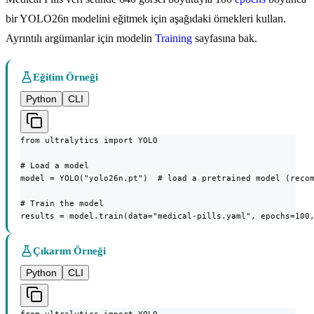
bir YOLO26n modelini eğitmek için aşağıdaki örnekleri kullan.
Ayrıntılı argümanlar için modelin
Training
sayfasına bak.
Eğitim Örneği
Python
CLI
from ultralytics import YOLO

# Load a model

model = YOLO("yolo26n.pt")  # load a pretrained model (recom
# Train the model

results = model.train(data="medical-pills.yaml", epochs=100
Çıkarım Örneği
Python
CLI