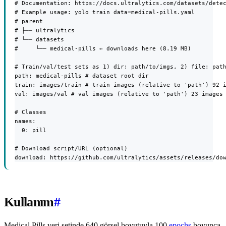
# Documentation: https://docs.ultralytics.com/datasets/detec
# Example usage: yolo train data=medical-pills.yaml

# parent

# ├── ultralytics

# └── datasets

#     └── medical-pills ← downloads here (8.19 MB)

# Train/val/test sets as 1) dir: path/to/imgs, 2) file: path
path: medical-pills # dataset root dir

train: images/train # train images (relative to 'path') 92 i
val: images/val # val images (relative to 'path') 23 images

# Classes

names:

  0: pill

# Download script/URL (optional)

download: https://github.com/ultralytics/assets/releases/do
Kullanım
#
Medical Pills veri setinde 640 görsel boyutuyla 100
epochs
boyunca