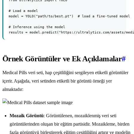
from ultralytics import YOLO

# Load a model

model = YOLO("path/to/best.pt")  # load a fine-tuned model

# Inference using the model

results = model.predict("https://ultralytics.com/assets/med
Örnek Görüntüler ve Ek Açıklamalar
#
Medical Pills veri seti, hap çeşitliliğini sergileyen etiketli görüntüler
içerir. Aşağıda, veri setinden etiketli bir görüntü örneği yer
almaktadır:
Mozaik Görüntü
: Görüntülenen, mozaiklenmiş veri seti
görüntülerinden oluşan bir eğitim partisidir. Mozaikleme, birden
fazla görüntüyü birleştirerek eğitim çeşitliliğini artırır ve modelin