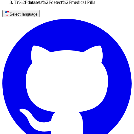
Tr%2Fdatasets%2Fdetect%2Fmedical Pills
Select language