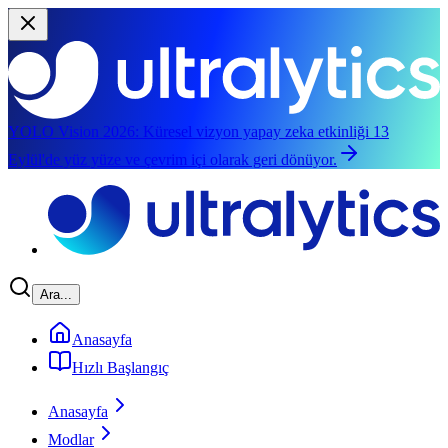
YOLO Vision 2026:
Küresel vizyon yapay zeka etkinliği 13
Eylül'de yüz yüze ve çevrim içi olarak geri dönüyor.
Ana içeriğe atla
Ara...
Anasayfa
Hızlı Başlangıç
Anasayfa
Modlar