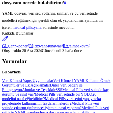
dosyasını nerede bulabilirim?
#
YAML dosyası, veri seti yollarını, sınıfları ve bu veri setinde
modelleri eğitmek için gerekli olan ek yapılandırma ayrıntılarını
içeren
medical-pills.yaml
adresinde mevcuttur.
Katkıda Bulunanlar
5
3
2
GL
glenn-jocher
RI
RizwanMunawar
RA
raimbekovm
Oluşturuldu
26 Ara 2024
Güncellendi
3 hafta önce
Yorumlar
Bu Sayfada
Veri Kümesi Yapısı
Uygulamalar
Veri Kümesi YAML
Kullanım
Örnek
Görüntüler ve Ek Açıklamalar
Diğer Veri Setleri ile
Entegrasyon
Alıntılar ve Teşekkür
SSS
Medical Pills veri setinde kaç
görüntü ve sınıf var?
Medical Pills veri setinde bir YOLO26
modelini nasıl eğitebilirim?
Medical Pills veri setini yapay zeka
projelerinde kullanmanın faydaları nelerdir?
Medical Pills veri
setinde çıkarım (inference) işlemini nasıl yaparım?
Medical Pills veri
seti için YAML yapılandırma dosyasını nerede bulabilirim?