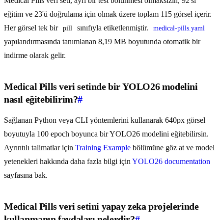
Medical Pills veri seti, ayrı bir test bölünmesi olmaksızın, 92'si
eğitim ve 23'ü doğrulama için olmak üzere toplam 115 görsel içerir.
Her görsel tek bir
sınıfıyla etiketlenmiştir.
pill
medical-pills.yaml
yapılandırmasında tanımlanan 8,19 MB boyutunda otomatik bir
indirme olarak gelir.
Medical Pills veri setinde bir YOLO26 modelini
nasıl eğitebilirim?
#
Sağlanan Python veya CLI yöntemlerini kullanarak 640px görsel
boyutuyla 100 epoch boyunca bir YOLO26 modelini eğitebilirsin.
Ayrıntılı talimatlar için
Training Example
bölümüne göz at ve model
yetenekleri hakkında daha fazla bilgi için
YOLO26 documentation
sayfasına bak.
Medical Pills veri setini yapay zeka projelerinde
kullanmanın faydaları nelerdir?
#