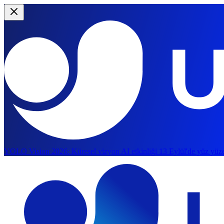
YOLO Vision 2026:
Küresel vizyon AI etkinliği 13 Eylül'de yüz yüze
Ana içeriğe atla