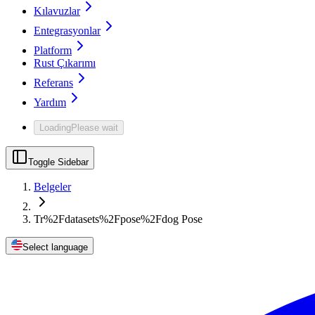
Kılavuzlar
Entegrasyonlar
Platform
Rust Çıkarımı
Referans
Yardım
Loading
Please wait
Toggle Sidebar
Belgeler
Tr%2Fdatasets%2Fpose%2Fdog Pose
Select language