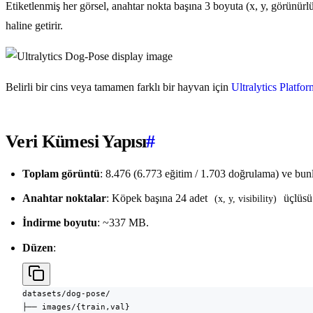
Etiketlenmiş her görsel, anahtar nokta başına 3 boyuta (x, y, görünürlü
haline getirir.
Belirli bir cins veya tamamen farklı bir hayvan için
Ultralytics Platfor
Veri Kümesi Yapısı
#
Toplam görüntü
: 8.476 (6.773 eğitim / 1.703 doğrulama) ve bun
Anahtar noktalar
: Köpek başına 24 adet
üçlüsü 
(x, y, visibility)
İndirme boyutu
: ~337 MB.
Düzen
:
datasets/dog-pose/

├── images/{train,val}
