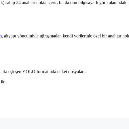
k) sahip 24 anahtar nokta içerir; bu da onu bilgisayarlı görü alanındaki i
m
, altyapı yönetimiyle uğraşmadan kendi verilerinle özel bir anahtar no
larla eşleşen YOLO formatında etiket dosyaları.
ile.