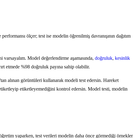
e performansı ölçer; test ise modelin öğrenilmiş davranışının dağıtım
iğini varsayalım. Model değerlendirme aşamasında,
doğruluk
,
kesinlik
ayırt etmede %98 doğruluk payına sahip olabilir.
an alınan görüntüleri kullanarak modeli test edersin. Hareket
tiketleyip etiketleyemediğini kontrol edersin. Model testi, modelin
ğretim yaparken, test verileri modelin daha önce görmediği örnekler