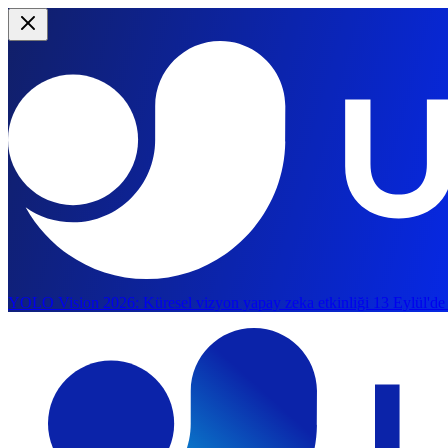
YOLO Vision 2026:
Küresel vizyon yapay zeka etkinliği 13 Eylül'de
Ana içeriğe geç