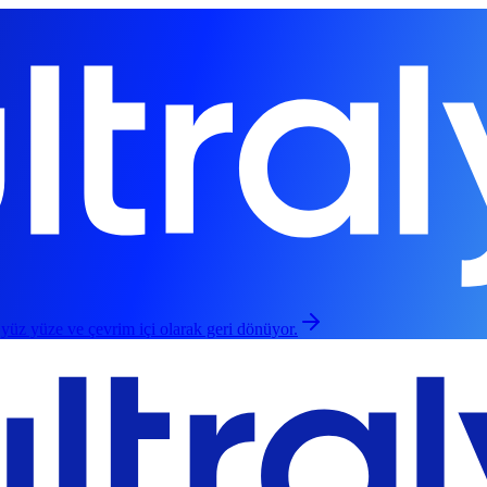
 yüz yüze ve çevrim içi olarak geri dönüyor.