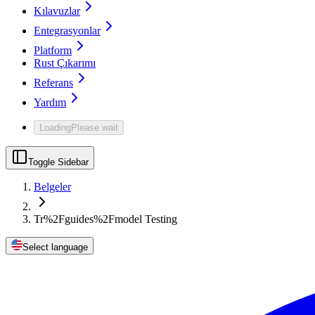
Kılavuzlar
Entegrasyonlar
Platform
Rust Çıkarımı
Referans
Yardım
Loading
Please wait
Toggle Sidebar
Belgeler
Tr%2Fguides%2Fmodel Testing
Select language