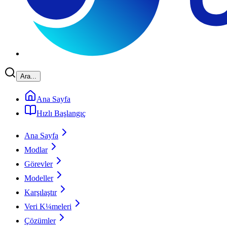
Ara...
Ana Sayfa
Hızlı Başlangıç
Ana Sayfa
Modlar
Görevler
Modeller
Karşılaştır
Veri K¼meleri
Çözümler