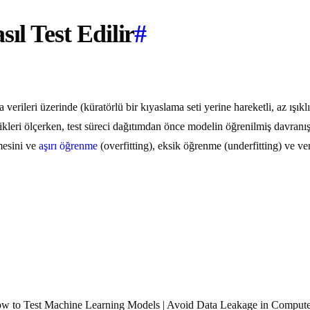
ıl Test Edilir
#
rileri üzerinde (küratörlü bir kıyaslama seti yerine hareketli, az ışıkl
rikleri ölçerken, test süreci dağıtımdan önce modelin öğrenilmiş davranı
mesini ve
aşırı öğrenme
(overfitting), eksik öğrenme (underfitting) ve veri
 to Test Machine Learning Models | Avoid Data Leakage in Compute