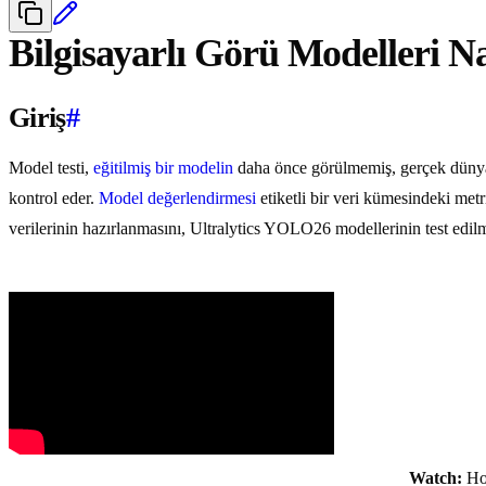
Bilgisayarlı Görü Modelleri Nas
Giriş
#
Model testi,
eğitilmiş bir modelin
daha önce görülmemiş, gerçek dünya ve
kontrol eder.
Model değerlendirmesi
etiketli bir veri kümesindeki met
verilerinin hazırlanmasını, Ultralytics YOLO26 modellerinin test edil
Watch:
How