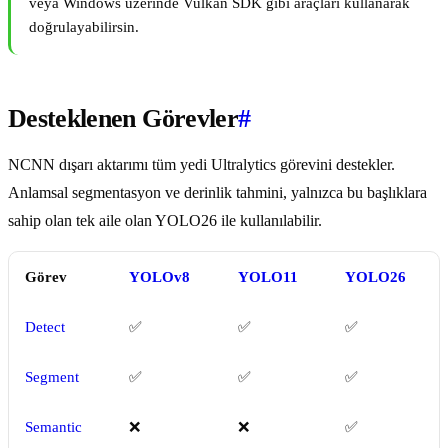
veya Windows üzerinde Vulkan SDK gibi araçları kullanarak
doğrulayabilirsin.
Desteklenen Görevler
#
NCNN dışarı aktarımı tüm yedi Ultralytics görevini destekler.
Anlamsal segmentasyon ve derinlik tahmini, yalnızca bu başlıklara
sahip olan tek aile olan YOLO26 ile kullanılabilir.
Görev
YOLOv8
YOLO11
YOLO26
Detect
✅
✅
✅
Segment
✅
✅
✅
Semantic
❌
❌
✅