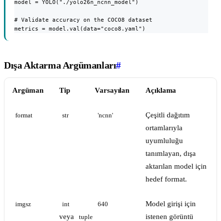
model = YOLO("./yolo26n_ncnn_model")

# Validate accuracy on the COCO8 dataset

metrics = model.val(data="coco8.yaml")
Dışa Aktarma Argümanları
#
Argüman
Tip
Varsayılan
Açıklama
Çeşitli dağıtım
format
str
'ncnn'
ortamlarıyla
uyumluluğu
tanımlayan, dışa
aktarılan model için
hedef format.
Model girişi için
imgsz
int
640
veya
istenen görüntü
tuple