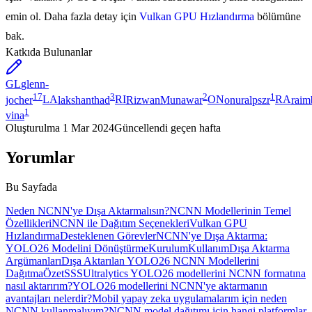
emin ol. Daha fazla detay için
Vulkan GPU Hızlandırma
bölümüne
bak.
Katkıda Bulunanlar
GL
glenn-
17
3
2
1
jocher
LA
lakshanthad
RI
RizwanMunawar
ON
onuralpszr
RA
rai
1
vina
Oluşturulma
1 Mar 2024
Güncellendi
geçen hafta
Yorumlar
Bu Sayfada
Neden NCNN'ye Dışa Aktarmalısın?
NCNN Modellerinin Temel
Özellikleri
NCNN ile Dağıtım Seçenekleri
Vulkan GPU
Hızlandırma
Desteklenen Görevler
NCNN'ye Dışa Aktarma:
YOLO26 Modelini Dönüştürme
Kurulum
Kullanım
Dışa Aktarma
Argümanları
Dışa Aktarılan YOLO26 NCNN Modellerini
Dağıtma
Özet
SSS
Ultralytics YOLO26 modellerini NCNN formatına
nasıl aktarırım?
YOLO26 modellerini NCNN'ye aktarmanın
avantajları nelerdir?
Mobil yapay zeka uygulamalarım için neden
NCNN kullanmalıyım?
NCNN model dağıtımı için hangi platformlar