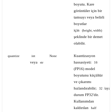
boyutu. Kare
görüntüler için bir
tamsayı veya belirli
boyutlar
için
(height, width)
şeklinde bir demet
olabilir.
Kuantizasyon
quantize
int
None
veya
hassasiyeti:
str
16
(FP16) model
boyutunu küçültür
ve çıkarımı
hızlandırabilir;
/aya
32
durum FP32'dir.
Kullanımdan
kaldırılan
half