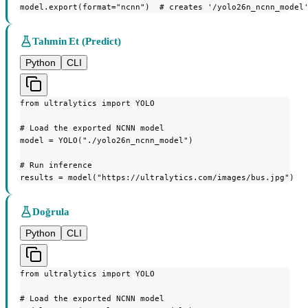
model.export(format="ncnn")  # creates '/yolo26n_ncnn_model
Tahmin Et (Predict)
Python
CLI
from ultralytics import YOLO

# Load the exported NCNN model

model = YOLO("./yolo26n_ncnn_model")

# Run inference

results = model("https://ultralytics.com/images/bus.jpg")
Doğrula
Python
CLI
from ultralytics import YOLO

# Load the exported NCNN model
