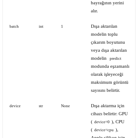
bayrağının yerini
alır.
Dışa aktarılan
batch
int
1
modelin toplu
çıkarım boyutunu
veya dışa aktarılan
modelin
predict
modunda eşzamanlı
olarak işleyeceği
maksimum görüntü
sayısını belirtir.
Dışa aktarma için
device
str
None
cihazı belirtir: GPU
(
), CPU
device=0
(
),
device=cpu
Apple silikon için