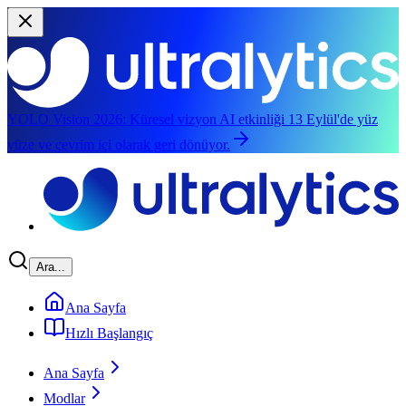
YOLO Vision 2026:
Küresel vizyon AI etkinliği 13 Eylül'de yüz
yüze ve çevrim içi olarak geri dönüyor.
Ana içeriğe geç
Ara...
Ana Sayfa
Hızlı Başlangıç
Ana Sayfa
Modlar