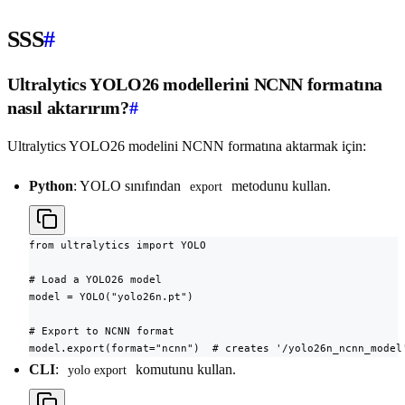
SSS
#
Ultralytics YOLO26 modellerini NCNN formatına
nasıl aktarırım?
#
Ultralytics YOLO26 modelini NCNN formatına aktarmak için:
Python
: YOLO sınıfından
metodunu kullan.
export
from ultralytics import YOLO

# Load a YOLO26 model

model = YOLO("yolo26n.pt")

# Export to NCNN format

model.export(format="ncnn")  # creates '/yolo26n_ncnn_model
CLI
:
komutunu kullan.
yolo export