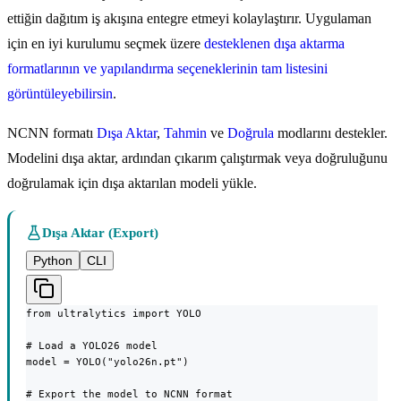
ettiğin dağıtım iş akışına entegre etmeyi kolaylaştırır. Uygulaman
için en iyi kurulumu seçmek üzere
desteklenen dışa aktarma
formatlarının ve yapılandırma seçeneklerinin tam listesini
görüntüleyebilirsin
.
NCNN formatı
Dışa Aktar
,
Tahmin
ve
Doğrula
modlarını destekler.
Modelini dışa aktar, ardından çıkarım çalıştırmak veya doğruluğunu
doğrulamak için dışa aktarılan modeli yükle.
Dışa Aktar (Export)
Python
CLI
from ultralytics import YOLO

# Load a YOLO26 model

model = YOLO("yolo26n.pt")

# Export the model to NCNN format
