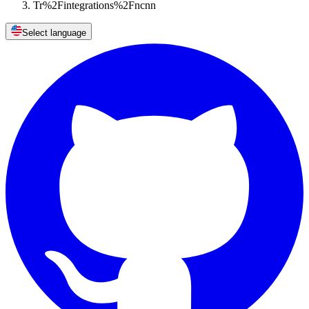
Tr%2Fintegrations%2Fncnn
Select language