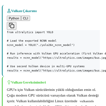
Vulkan Çıkarımı
Python
CLI
from ultralytics import YOLO

# Load the exported NCNN model

ncnn_model = YOLO("./yolo26n_ncnn_model")

# Run inference with Vulkan GPU acceleration (first Vulkan d
results = ncnn_model("https://ultralytics.com/images/bus.jpg
# Use second Vulkan device in multi-GPU systems

results = ncnn_model("https://ultralytics.com/images/bus.jp
Vulkan Gereksinimleri
GPU'n için Vulkan sürücülerinin yüklü olduğundan emin ol.
Çoğu modern GPU sürücüsü varsayılan olarak Vulkan desteği
içerir. Vulkan kullanılabilirliğini Linux üzerinde
vulkaninfo