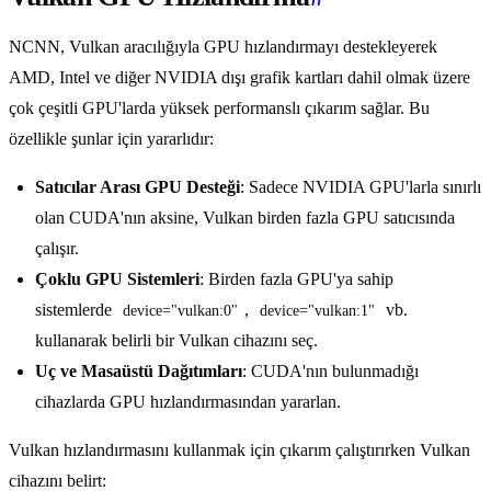
NCNN, Vulkan aracılığıyla GPU hızlandırmayı destekleyerek
AMD, Intel ve diğer NVIDIA dışı grafik kartları dahil olmak üzere
çok çeşitli GPU'larda yüksek performanslı çıkarım sağlar. Bu
özellikle şunlar için yararlıdır:
Satıcılar Arası GPU Desteği
: Sadece NVIDIA GPU'larla sınırlı
olan CUDA'nın aksine, Vulkan birden fazla GPU satıcısında
çalışır.
Çoklu GPU Sistemleri
: Birden fazla GPU'ya sahip
sistemlerde
,
vb.
device="vulkan:0"
device="vulkan:1"
kullanarak belirli bir Vulkan cihazını seç.
Uç ve Masaüstü Dağıtımları
: CUDA'nın bulunmadığı
cihazlarda GPU hızlandırmasından yararlan.
Vulkan hızlandırmasını kullanmak için çıkarım çalıştırırken Vulkan
cihazını belirt: