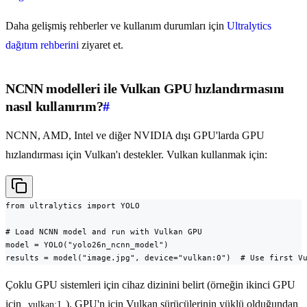
Daha gelişmiş rehberler ve kullanım durumları için
Ultralytics
dağıtım rehberini
ziyaret et.
NCNN modelleri ile Vulkan GPU hızlandırmasını
nasıl kullanırım?
#
NCNN, AMD, Intel ve diğer NVIDIA dışı GPU'larda GPU
hızlandırması için Vulkan'ı destekler. Vulkan kullanmak için:
from ultralytics import YOLO

# Load NCNN model and run with Vulkan GPU

model = YOLO("yolo26n_ncnn_model")

results = model("image.jpg", device="vulkan:0")  # Use first V
Çoklu GPU sistemleri için cihaz dizinini belirt (örneğin ikinci GPU
için
). GPU'n için Vulkan sürücülerinin yüklü olduğundan
vulkan:1