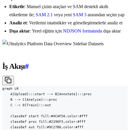
Etiketle
: Manuel çizim araçları ve SAM destekli akıllı
etiketleme ile;
SAM 2.1
veya yeni
SAM 3
arasından seçim yap
Analiz et
: Verilerini istatistikler ve görselleştirmelerle analiz et
Dışa aktar
: Yerel eğitim için
NDJSON formatında
dışa aktar
İş Akışı
#
graph LR

    A[Upload]:::start --> B[Annotate]:::proc

    B --> C[Analyze]:::proc

    C --> D[Train]:::out

    classDef start fill:#4CAF50,color:#fff

    classDef proc fill:#2196F3,color:#fff

    classDef out fill:#9C27B0,color:#fff