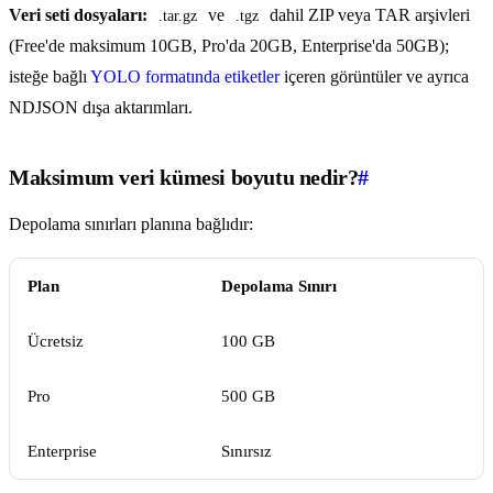
Veri seti dosyaları:
ve
dahil ZIP veya TAR arşivleri
.tar.gz
.tgz
(Free'de maksimum 10GB, Pro'da 20GB, Enterprise'da 50GB);
isteğe bağlı
YOLO formatında etiketler
içeren görüntüler ve ayrıca
NDJSON dışa aktarımları.
Maksimum veri kümesi boyutu nedir?
#
Depolama sınırları planına bağlıdır:
Plan
Depolama Sınırı
Ücretsiz
100 GB
Pro
500 GB
Enterprise
Sınırsız