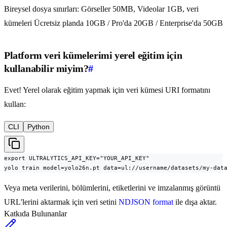
Bireysel dosya sınırları: Görseller 50MB, Videolar 1GB, veri
kümeleri Ücretsiz planda 10GB / Pro'da 20GB / Enterprise'da 50GB
Platform veri kümelerimi yerel eğitim için
kullanabilir miyim?
#
Evet! Yerel olarak eğitim yapmak için veri kümesi URI formatını
kullan:
CLI
Python
export ULTRALYTICS_API_KEY="YOUR_API_KEY"

yolo train model=yolo26n.pt data=ul://username/datasets/my-dat
Veya meta verilerini, bölümlerini, etiketlerini ve imzalanmış görüntü
URL'lerini aktarmak için veri setini
NDJSON format
ile dışa aktar.
Katkıda Bulunanlar