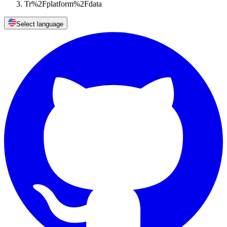
Tr%2Fplatform%2Fdata
Select language