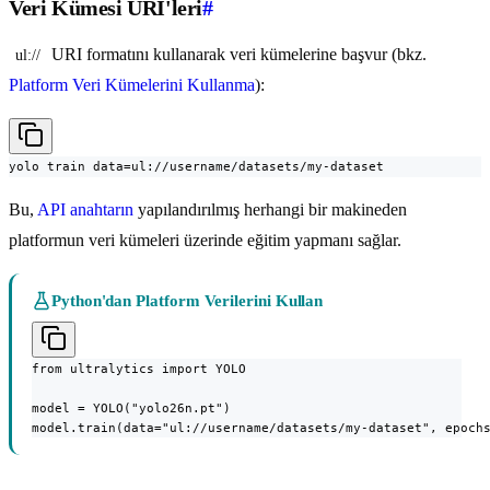
Veri Kümesi URI'leri
#
URI formatını kullanarak veri kümelerine başvur (bkz.
ul://
Platform Veri Kümelerini Kullanma
):
yolo train data=ul://username/datasets/my-dataset
Bu,
API anahtarın
yapılandırılmış herhangi bir makineden
platformun veri kümeleri üzerinde eğitim yapmanı sağlar.
Python'dan Platform Verilerini Kullan
from ultralytics import YOLO

model = YOLO("yolo26n.pt")

model.train(data="ul://username/datasets/my-dataset", epoch