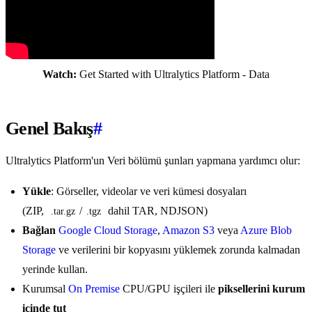
Watch:
Get Started with Ultralytics Platform - Data
Genel Bakış
#
Ultralytics Platform'un Veri bölümü şunları yapmana yardımcı olur:
Yükle
: Görseller, videolar ve veri kümesi dosyaları
(ZIP,
/
dahil TAR, NDJSON)
.tar.gz
.tgz
Bağlan
Google Cloud Storage
,
Amazon S3
veya
Azure Blob
Storage
ve verilerini bir kopyasını yüklemek zorunda kalmadan
yerinde kullan.
Kurumsal
On Premise
CPU/GPU işçileri ile
piksellerini kurum
içinde tut