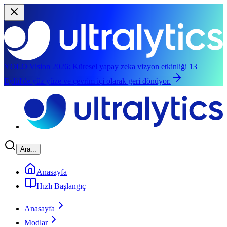
YOLO Vision 2026:
Küresel yapay zeka vizyon etkinliği 13
Eylül'de yüz yüze ve çevrim içi olarak geri dönüyor.
Ana içeriğe geç
Ara...
Anasayfa
Hızlı Başlangıç
Anasayfa
Modlar