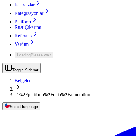
Kılavuzlar
Entegrasyonlar
Platform
Rust Çıkarımı
Referans
Yardım
Loading
Please wait
Toggle Sidebar
Belgeler
Tr%2Fplatform%2Fdata%2Fannotation
Select language