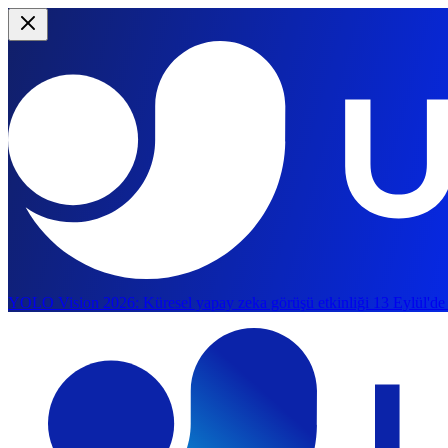
YOLO Vision 2026:
Küresel yapay zeka görüşü etkinliği 13 Eylül'de
Ana içeriğe atla