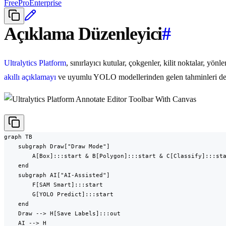
Free
Pro
Enterprise
Açıklama Düzenleyici
#
Ultralytics Platform
, sınırlayıcı kutular, çokgenler, kilit noktalar, yön
akıllı açıklamayı
ve uyumlu YOLO modellerinden gelen tahminleri des
graph TB

    subgraph Draw["Draw Mode"]

        A[Box]:::start & B[Polygon]:::start & C[Classify]:::sta
    end

    subgraph AI["AI-Assisted"]

        F[SAM Smart]:::start

        G[YOLO Predict]:::start

    end

    Draw --> H[Save Labels]:::out

    AI --> H
