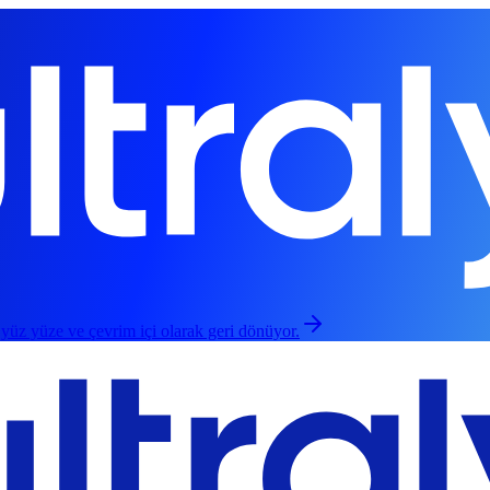
 yüz yüze ve çevrim içi olarak geri dönüyor.