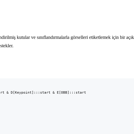
lendirilmiş kutular ve sınıflandırmalarla görselleri etiketlemek için bir a
tekler.
rt & D[Keypoint]:::start & E[OBB]:::start
