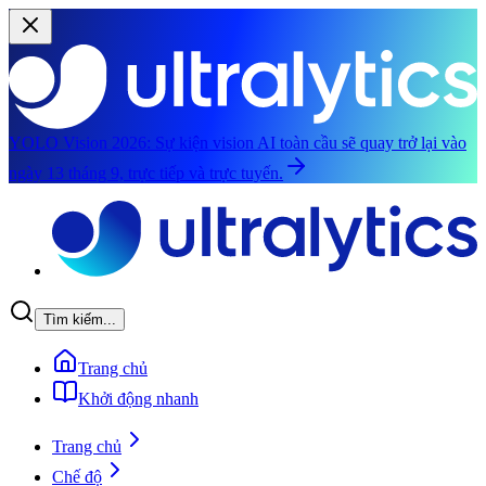
YOLO Vision 2026:
Sự kiện vision AI toàn cầu sẽ quay trở lại vào
ngày 13 tháng 9, trực tiếp và trực tuyến.
Chuyển đến nội dung chính
Tìm kiếm...
Trang chủ
Khởi động nhanh
Trang chủ
Chế độ