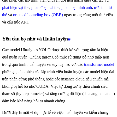
cho phép các lập trình viên chuyển đổi liền mạch giữa các tác vụ
phát hiện vật thể
,
phân đoạn cá thể
,
phân loại hình ảnh
,
ước tính tư
thế
và
oriented bounding box (OBB)
ngay trong cùng một thư viện
và cấu trúc API.
Yêu cầu bộ nhớ và Huấn luyện
#
Các model Ultralytics YOLO được thiết kế với trọng tâm là hiệu
quả huấn luyện. Chúng thường có mức sử dụng bộ nhớ thấp hơn
trong quá trình huấn luyện và suy luận so với các
transformer model
phức tạp, cho phép các lập trình viên huấn luyện các model hiện đại
trên phần cứng phổ thông hoặc các instance cloud tiêu chuẩn mà
không bị hết bộ nhớ CUDA. Việc tự động xử lý điều chỉnh siêu
tham số (hyperparameter) và tăng cường dữ liệu (data augmentation)
đảm bảo khả năng hội tụ nhanh chóng.
Dưới đây là một ví dụ thực tế về việc huấn luyện và kiểm chứng