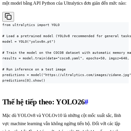
một model bằng API Python của Ultralytics đơn giản đến mức nào:
from ultralytics import YOLO

# Load a pretrained model (YOLOv8 recommended for general tasks
model = YOLO("yolov8n.pt")

# Train the model on the COCO8 dataset with automatic memory ma
results = model.train(data="coco8.yaml", epochs=50, imgsz=640, 
# Run inference on a test image

predictions = model("https://ultralytics.com/images/zidane.jpg"
predictions[0].show()
Thế hệ tiếp theo: YOLO26
#
Mặc dù YOLOv8 và YOLOv10 là những cột mốc xuất sắc, lĩnh
vực machine learning vẫn không ngừng tiến bộ. Đối với các lập