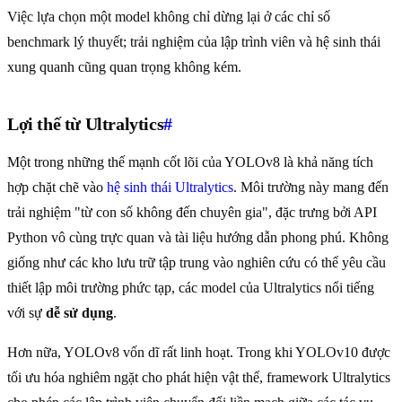
Việc lựa chọn một model không chỉ dừng lại ở các chỉ số
benchmark lý thuyết; trải nghiệm của lập trình viên và hệ sinh thái
xung quanh cũng quan trọng không kém.
Lợi thế từ Ultralytics
#
Một trong những thế mạnh cốt lõi của YOLOv8 là khả năng tích
hợp chặt chẽ vào
hệ sinh thái Ultralytics
. Môi trường này mang đến
trải nghiệm "từ con số không đến chuyên gia", đặc trưng bởi API
Python vô cùng trực quan và tài liệu hướng dẫn phong phú. Không
giống như các kho lưu trữ tập trung vào nghiên cứu có thể yêu cầu
thiết lập môi trường phức tạp, các model của Ultralytics nổi tiếng
với sự
dễ sử dụng
.
Hơn nữa, YOLOv8 vốn dĩ rất linh hoạt. Trong khi YOLOv10 được
tối ưu hóa nghiêm ngặt cho phát hiện vật thể, framework Ultralytics