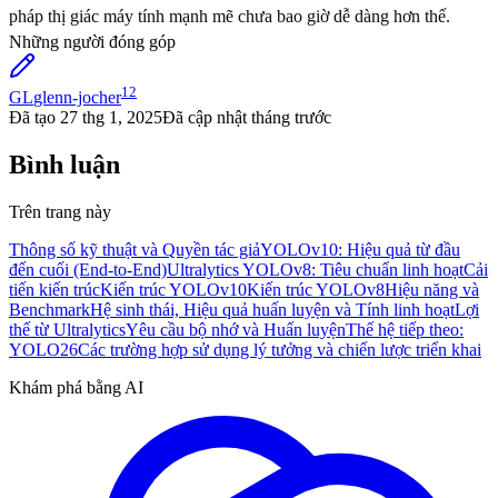
pháp thị giác máy tính mạnh mẽ chưa bao giờ dễ dàng hơn thế.
Những người đóng góp
12
GL
glenn-jocher
Đã tạo
27 thg 1, 2025
Đã cập nhật
tháng trước
Bình luận
Trên trang này
Thông số kỹ thuật và Quyền tác giả
YOLOv10: Hiệu quả từ đầu
đến cuối (End-to-End)
Ultralytics YOLOv8: Tiêu chuẩn linh hoạt
Cải
tiến kiến trúc
Kiến trúc YOLOv10
Kiến trúc YOLOv8
Hiệu năng và
Benchmark
Hệ sinh thái, Hiệu quả huấn luyện và Tính linh hoạt
Lợi
thế từ Ultralytics
Yêu cầu bộ nhớ và Huấn luyện
Thế hệ tiếp theo:
YOLO26
Các trường hợp sử dụng lý tưởng và chiến lược triển khai
Khám phá bằng AI