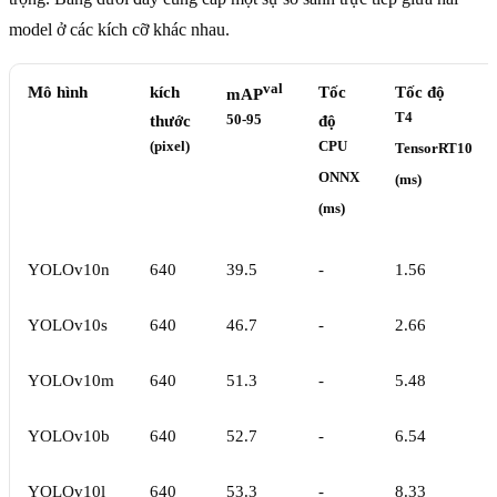
model ở các kích cỡ khác nhau.
val
Mô hình
kích
Tốc
Tốc độ
mAP
T4
thước
50-95
độ
(pixel)
CPU
TensorRT10
ONNX
(ms)
(ms)
YOLOv10n
640
39.5
-
1.56
YOLOv10s
640
46.7
-
2.66
YOLOv10m
640
51.3
-
5.48
YOLOv10b
640
52.7
-
6.54
YOLOv10l
640
53.3
-
8.33