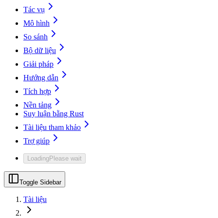
Tác vụ
Mô hình
So sánh
Bộ dữ liệu
Giải pháp
Hướng dẫn
Tích hợp
Nền tảng
Suy luận bằng Rust
Tài liệu tham khảo
Trợ giúp
Loading
Please wait
Toggle Sidebar
Tài liệu