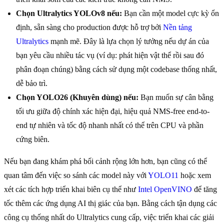
Chọn Ultralytics YOLOv8 nếu:
Bạn cần một model cực kỳ ổn
định, sẵn sàng cho production được hỗ trợ bởi
Nền tảng
Ultralytics
mạnh mẽ. Đây là lựa chọn lý tưởng nếu dự án của
bạn yêu cầu nhiều tác vụ (ví dụ: phát hiện vật thể rồi sau đó
phân đoạn chúng) bằng cách sử dụng một codebase thống nhất,
dễ bảo trì.
Chọn YOLO26 (Khuyên dùng) nếu:
Bạn muốn sự cân bằng
tối ưu giữa độ chính xác hiện đại, hiệu quả NMS-free end-to-
end tự nhiên và tốc độ nhanh nhất có thể trên CPU và phần
cứng biên.
Nếu bạn đang khám phá bối cảnh rộng lớn hơn, bạn cũng có thể
quan tâm đến việc so sánh các model này với
YOLO11
hoặc xem
xét các tích hợp triển khai biên cụ thể như
Intel OpenVINO
để tăng
tốc thêm các ứng dụng AI thị giác của bạn. Bằng cách tận dụng các
công cụ thống nhất do Ultralytics cung cấp, việc triển khai các giải