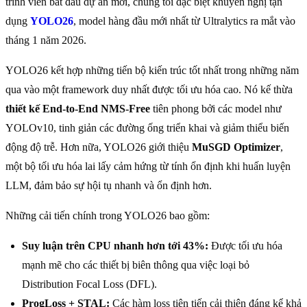
trình viên bắt đầu dự án mới, chúng tôi đặc biệt khuyến nghị tận
dụng
YOLO26
, model hàng đầu mới nhất từ Ultralytics ra mắt vào
tháng 1 năm 2026.
YOLO26 kết hợp những tiến bộ kiến trúc tốt nhất trong những năm
qua vào một framework duy nhất được tối ưu hóa cao. Nó kế thừa
thiết kế End-to-End NMS-Free
tiên phong bởi các model như
YOLOv10, tinh giản các đường ống triển khai và giảm thiểu biến
động độ trễ. Hơn nữa, YOLO26 giới thiệu
MuSGD Optimizer
,
một bộ tối ưu hóa lai lấy cảm hứng từ tính ổn định khi huấn luyện
LLM, đảm bảo sự hội tụ nhanh và ổn định hơn.
Những cải tiến chính trong YOLO26 bao gồm:
Suy luận trên CPU nhanh hơn tới 43%:
Được tối ưu hóa
mạnh mẽ cho các thiết bị biên thông qua việc loại bỏ
Distribution Focal Loss (DFL).
ProgLoss + STAL:
Các hàm loss tiên tiến cải thiện đáng kể khả