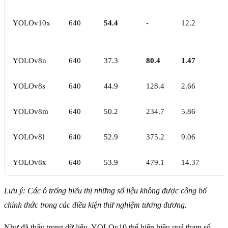
YOLOv10x
640
54.4
-
12.2
YOLOv8n
640
37.3
80.4
1.47
YOLOv8s
640
44.9
128.4
2.66
YOLOv8m
640
50.2
234.7
5.86
YOLOv8l
640
52.9
375.2
9.06
YOLOv8x
640
53.9
479.1
14.37
Lưu ý: Các ô trống biểu thị những số liệu không được công bố
chính thức trong các điều kiện thử nghiệm tương đương.
Như đã thấy trong dữ liệu, YOLOv10 thể hiện hiệu quả tham số