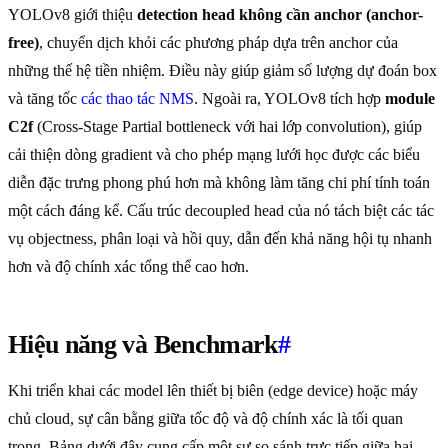
YOLOv8 giới thiệu
detection head không cần anchor (anchor-
free)
, chuyển dịch khỏi các phương pháp dựa trên anchor của
những thế hệ tiền nhiệm. Điều này giúp giảm số lượng dự đoán box
và tăng tốc
các thao tác NMS
. Ngoài ra, YOLOv8 tích hợp
module
C2f
(Cross-Stage Partial bottleneck với hai lớp convolution), giúp
cải thiện dòng gradient và cho phép mạng lưới học được các biểu
diễn đặc trưng phong phú hơn mà không làm tăng chi phí tính toán
một cách đáng kể. Cấu trúc decoupled head của nó tách biệt các tác
vụ objectness, phân loại và hồi quy, dẫn đến khả năng hội tụ nhanh
hơn và độ chính xác tổng thể cao hơn.
Hiệu năng và Benchmark
#
Khi triển khai các model lên thiết bị biên (edge device) hoặc máy
chủ cloud, sự cân bằng giữa tốc độ và độ chính xác là tối quan
trọng. Bảng dưới đây cung cấp một sự so sánh trực tiếp giữa hai