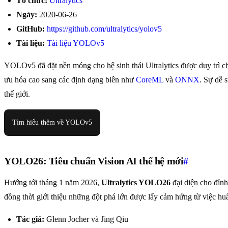
Tổ chức:
Ultralytics
Ngày:
2020-06-26
GitHub:
https://github.com/ultralytics/yolov5
Tài liệu:
Tài liệu YOLOv5
YOLOv5 đã đặt nền móng cho hệ sinh thái Ultralytics được duy trì ch
ưu hóa cao sang các định dạng biên như
CoreML
và
ONNX
. Sự dễ 
thế giới.
Tìm hiểu thêm về YOLOv5
YOLO26: Tiêu chuẩn Vision AI thế hệ mới
#
Hướng tới tháng 1 năm 2026,
Ultralytics YOLO26
đại diện cho đỉnh
đồng thời giới thiệu những đột phá lớn được lấy cảm hứng từ việc
Tác giả:
Glenn Jocher và Jing Qiu