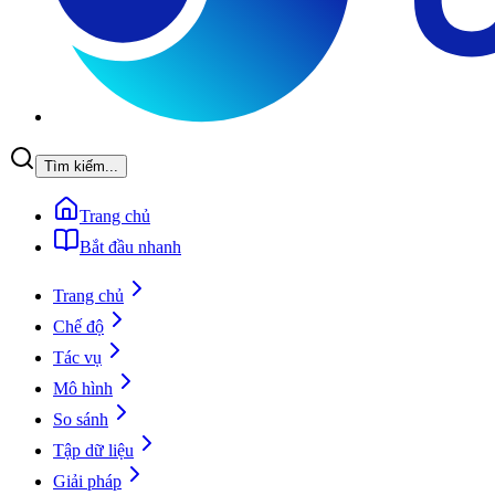
Tìm kiếm...
Trang chủ
Bắt đầu nhanh
Trang chủ
Chế độ
Tác vụ
Mô hình
So sánh
Tập dữ liệu
Giải pháp