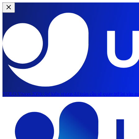
YOLO Vision 2026:
Sự kiện vision AI toàn cầu sẽ quay trở lại vào ng
Chuyển đến nội dung chính