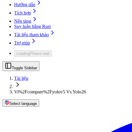
Hướng dẫn
Tích hợp
Nền tảng
Suy luận bằng Rust
Tài liệu tham khảo
Trợ giúp
Loading
Please wait
Toggle Sidebar
Tài liệu
Vi%2Fcompare%2Fyolov5 Vs Yolo26
Select language