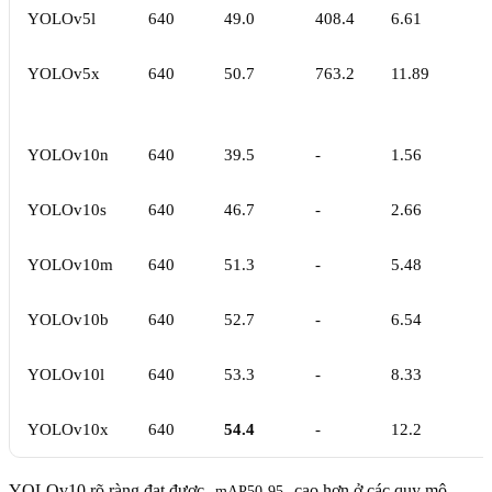
YOLOv5l
640
49.0
408.4
6.61
YOLOv5x
640
50.7
763.2
11.89
YOLOv10n
640
39.5
-
1.56
YOLOv10s
640
46.7
-
2.66
YOLOv10m
640
51.3
-
5.48
YOLOv10b
640
52.7
-
6.54
YOLOv10l
640
53.3
-
8.33
YOLOv10x
640
54.4
-
12.2
YOLOv10 rõ ràng đạt được
cao hơn ở các quy mô
mAP50-95