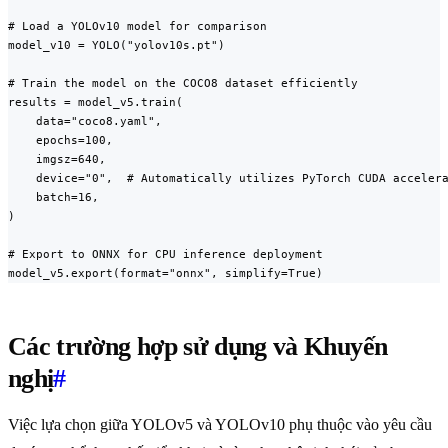
# Load a YOLOv10 model for comparison

model_v10 = YOLO("yolov10s.pt")

# Train the model on the COCO8 dataset efficiently

results = model_v5.train(

    data="coco8.yaml",

    epochs=100,

    imgsz=640,

    device="0",  # Automatically utilizes PyTorch CUDA accelera
    batch=16,

)

# Export to ONNX for CPU inference deployment

model_v5.export(format="onnx", simplify=True)
Các trường hợp sử dụng và Khuyến
nghị
#
Việc lựa chọn giữa YOLOv5 và YOLOv10 phụ thuộc vào yêu cầu