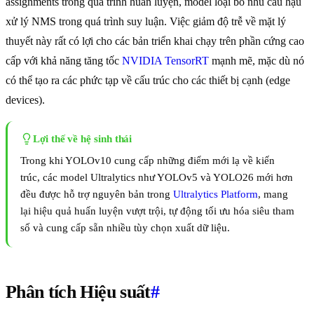
assignments trong quá trình huấn luyện, model loại bỏ nhu cầu hậu
xử lý NMS trong quá trình suy luận. Việc giảm độ trễ về mặt lý
thuyết này rất có lợi cho các bản triển khai chạy trên phần cứng cao
cấp với khả năng tăng tốc
NVIDIA TensorRT
mạnh mẽ, mặc dù nó
có thể tạo ra các phức tạp về cấu trúc cho các thiết bị cạnh (edge
devices).
Lợi thế về hệ sinh thái
Trong khi YOLOv10 cung cấp những điểm mới lạ về kiến
trúc, các model Ultralytics như YOLOv5 và YOLO26 mới hơn
đều được hỗ trợ nguyên bản trong
Ultralytics Platform
, mang
lại hiệu quả huấn luyện vượt trội, tự động tối ưu hóa siêu tham
số và cung cấp sẵn nhiều tùy chọn xuất dữ liệu.
Phân tích Hiệu suất
#