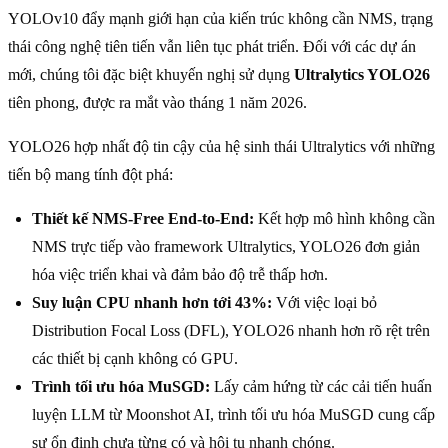
YOLOv10 đẩy mạnh giới hạn của kiến trúc không cần NMS, trạng
thái công nghệ tiên tiến vẫn liên tục phát triển. Đối với các dự án
mới, chúng tôi đặc biệt khuyến nghị sử dụng
Ultralytics YOLO26
tiên phong, được ra mắt vào tháng 1 năm 2026.
YOLO26 hợp nhất độ tin cậy của hệ sinh thái Ultralytics với những
tiến bộ mang tính đột phá:
Thiết kế NMS-Free End-to-End:
Kết hợp mô hình không cần
NMS trực tiếp vào framework Ultralytics, YOLO26 đơn giản
hóa việc triển khai và đảm bảo độ trễ thấp hơn.
Suy luận CPU nhanh hơn tới 43%:
Với việc loại bỏ
Distribution Focal Loss (DFL), YOLO26 nhanh hơn rõ rệt trên
các thiết bị cạnh không có GPU.
Trình tối ưu hóa MuSGD:
Lấy cảm hứng từ các cải tiến huấn
luyện LLM từ Moonshot AI, trình tối ưu hóa MuSGD cung cấp
sự ổn định chưa từng có và hội tụ nhanh chóng.