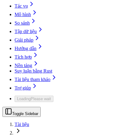
Tác vụ
Mô hình
So sánh
Tập dữ liệu
Giải pháp
Hướng dẫn
Tích hợp
Nền tảng
Suy luận bằng Rust
Tài liệu tham khảo
Trợ giúp
Loading
Please wait
Toggle Sidebar
Tài liệu