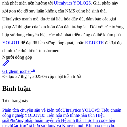
nhà phát triển nên hướng tới
Ultralytics YOLO26
. Giải pháp này
gói gọn tốc độ suy luận không cần NMS cùng hệ sinh thái
Ultralytics mạnh mẽ, được tài liệu hóa đầy đủ, đảm bảo các giải
pháp AI thị giác của bạn luôn đón đầu tương lai. Đối với các trường
hợp sử dụng chuyên biệt, các nhà phát triển cũng có thể khám phá
YOLO11
để đạt độ bền vững tổng quát, hoặc
RT-DETR
để đạt độ
chính xác dựa trên Transformer.
Người đóng góp
14
GL
glenn-jocher
Đã tạo
27 thg 1, 2025
Đã cập nhật
tuần trước
Bình luận
Trên trang này
Phân tích chuyên sâu về kiến trúc
Ultralytics YOLOv5: Tiêu chuẩn
công nghiệp
YOLOv10: Tiến hóa mô hình
Phân tích Hiệu
suất
Phương pháp huấn luyện và Hệ sinh thái
Thực thi code liền
mạch
Các trường hợp sử dụng và Khuyến nghị
Khi nào nên chọn