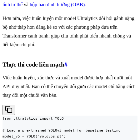
tính tư thế
và
hộp bao định hướng (OBB)
.
Hơn nữa, việc huấn luyện một model Ultralytics đòi hỏi gánh nặng
bộ nhớ thấp hơn đáng kể so với các phương pháp dựa trên
Transformer cạnh tranh, giúp chu trình phát triển nhanh chóng và
tiết kiệm chi phí.
Thực thi code liền mạch
#
Việc huấn luyện, xác thực và xuất model được hợp nhất dưới một
API duy nhất. Bạn có thể chuyển đổi giữa các model chỉ bằng cách
thay đổi một chuỗi văn bản.
from ultralytics import YOLO

# Load a pre-trained YOLOv5 model for baseline testing

model_v5 = YOLO("yolov5s.pt")
