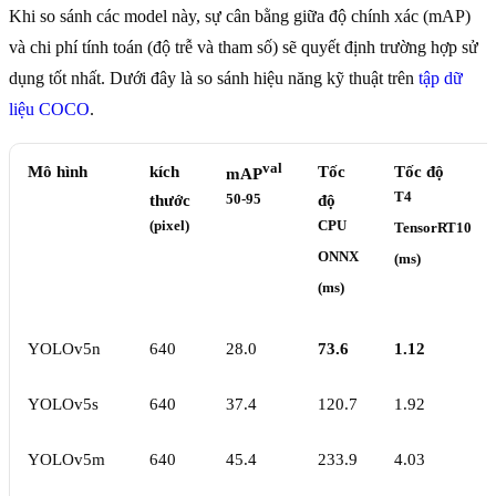
Khi so sánh các model này, sự cân bằng giữa độ chính xác (mAP)
và chi phí tính toán (độ trễ và tham số) sẽ quyết định trường hợp sử
dụng tốt nhất. Dưới đây là so sánh hiệu năng kỹ thuật trên
tập dữ
liệu COCO
.
val
Mô hình
kích
Tốc
Tốc độ
mAP
T4
thước
50-95
độ
(pixel)
CPU
TensorRT10
ONNX
(ms)
(ms)
YOLOv5n
640
28.0
73.6
1.12
YOLOv5s
640
37.4
120.7
1.92
YOLOv5m
640
45.4
233.9
4.03