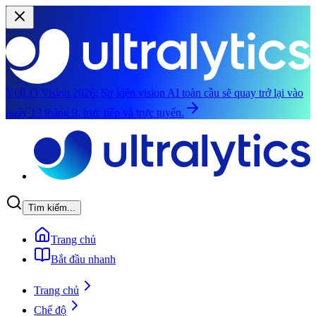
YOLO Vision 2026:
Sự kiện vision AI toàn cầu sẽ quay trở lại vào
ngày 13 tháng 9, trực tiếp và trực tuyến.
Chuyển đến nội dung chính
Tìm kiếm...
Trang chủ
Bắt đầu nhanh
Trang chủ
Chế độ