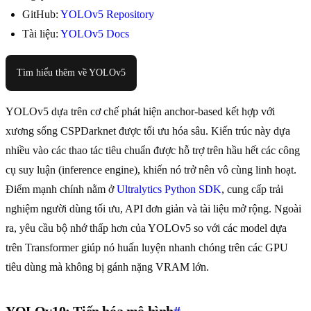
GitHub:
YOLOv5 Repository
Tài liệu:
YOLOv5 Docs
Tìm hiểu thêm về YOLOv5
YOLOv5 dựa trên cơ chế phát hiện anchor-based kết hợp với
xương sống CSPDarknet được tối ưu hóa sâu. Kiến trúc này dựa
nhiều vào các thao tác tiêu chuẩn được hỗ trợ trên hầu hết các công
cụ suy luận (inference engine), khiến nó trở nên vô cùng linh hoạt.
Điểm mạnh chính nằm ở
Ultralytics Python SDK
, cung cấp trải
nghiệm người dùng tối ưu, API đơn giản và tài liệu mở rộng. Ngoài
ra, yêu cầu bộ nhớ thấp hơn của YOLOv5 so với các model dựa
trên Transformer giúp nó huấn luyện nhanh chóng trên các GPU
tiêu dùng mà không bị gánh nặng VRAM lớn.