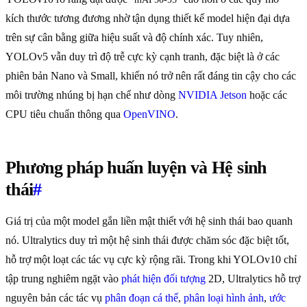
kích thước tương đương nhờ tận dụng thiết kế model hiện đại dựa
trên sự cân bằng giữa hiệu suất và độ chính xác. Tuy nhiên,
YOLOv5 vẫn duy trì độ trễ cực kỳ cạnh tranh, đặc biệt là ở các
phiên bản Nano và Small, khiến nó trở nên rất đáng tin cậy cho các
môi trường nhúng bị hạn chế như dòng
NVIDIA Jetson
hoặc các
CPU tiêu chuẩn thông qua
OpenVINO
.
Phương pháp huấn luyện và Hệ sinh
thái
#
Giá trị của một model gắn liền mật thiết với hệ sinh thái bao quanh
nó. Ultralytics duy trì một hệ sinh thái được chăm sóc đặc biệt tốt,
hỗ trợ một loạt các tác vụ cực kỳ rộng rãi. Trong khi YOLOv10 chỉ
tập trung nghiêm ngặt vào
phát hiện đối tượng
2D, Ultralytics hỗ trợ
nguyên bản các tác vụ
phân đoạn cá thể
,
phân loại hình ảnh
,
ước