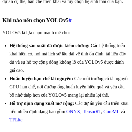
dự án cụ thể, hạn chế triển khai và tùy chọn hệ sinh thái của bạn.
Khi nào nên chọn YOLOv5
#
YOLOv5 là lựa chọn mạnh mẽ cho:
Hệ thống sản xuất đã được kiểm chứng:
Các hệ thống triển
khai hiện có, nơi mà lịch sử lâu dài về tính ổn định, tài liệu đầy
đủ và sự hỗ trợ cộng đồng khổng lồ của YOLOv5 được đánh
giá cao.
Huấn luyện hạn chế tài nguyên:
Các môi trường có tài nguyên
GPU hạn chế, nơi đường ống huấn luyện hiệu quả và yêu cầu
bộ nhớ thấp hơn của YOLOv5 mang lại nhiều lợi thế.
Hỗ trợ định dạng xuất mở rộng:
Các dự án yêu cầu triển khai
trên nhiều định dạng bao gồm
ONNX
,
TensorRT
,
CoreML
và
TFLite
.