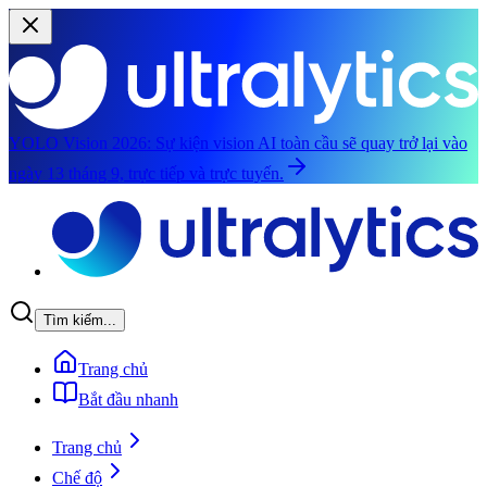
YOLO Vision 2026:
Sự kiện vision AI toàn cầu sẽ quay trở lại vào
ngày 13 tháng 9, trực tiếp và trực tuyến.
Chuyển đến nội dung chính
Tìm kiếm...
Trang chủ
Bắt đầu nhanh
Trang chủ
Chế độ