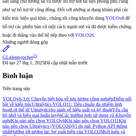
sẵn sàng cho tương lai và được hỗ trợ bởi tài liệu phong phú cũng
như sự hỗ trợ từ cộng đồng. Đối với những ai đang khám phá các
kiến trúc hiệu quả khác, chúng tôi cũng khuyên dùng
YOLOv8
để
hỗ trợ các phiên bản cũ một cách mạnh mẽ và đã được kiểm chứng,
hoặc đi thẳng vào thế hệ tiếp theo với
YOLO26
.
Những người đóng góp
15
GL
glenn-jocher
Đã tạo
27 thg 1, 2025
Đã cập nhật
tuần trước
Bình luận
Trên trang này
YOLOv6-3.0: Chuyên biệt hóa về lưu lượng công nghiệp
Điểm nổi
bật về kiến trúc
Ultralytics YOLO11: Tiêu chuẩn đa nhiệm linh
hoạt
Lợi thế từ Ultralytics
So sánh về hiệu suất và kỹ thuật
Yêu cầu
bộ nhớ và hiệu quả huấn luyện
Các trường hợp sử dụng và Khuyến
nghị
Khi nào nên chọn YOLOv6
Khi nào nên chọn YOLO11
Khi
nào nên chọn Ultralytics (YOLO26)
Ví dụ mã: Python API thống
nhất
Hướng tới tương lai: Sự xuất hiện của YOLO26
Kết luận và