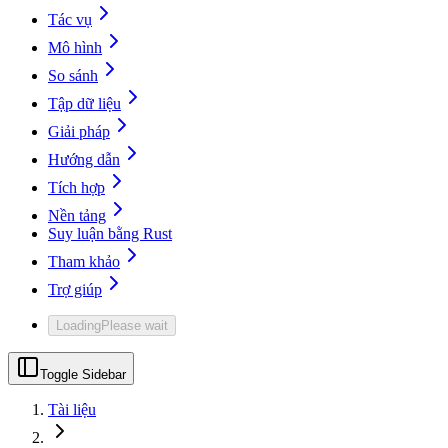
Tác vụ
Mô hình
So sánh
Tập dữ liệu
Giải pháp
Hướng dẫn
Tích hợp
Nền tảng
Suy luận bằng Rust
Tham khảo
Trợ giúp
Loading
Please wait
Toggle Sidebar
Tài liệu