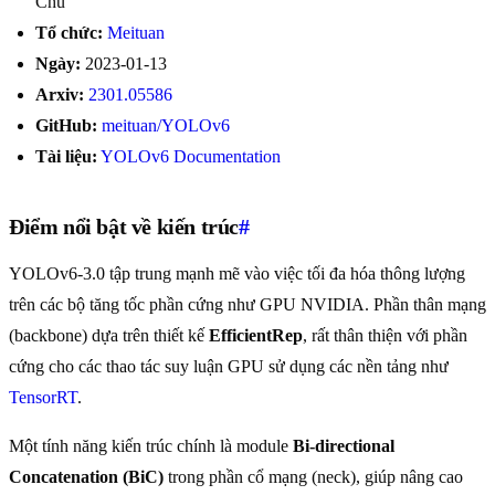
Chu
Tổ chức:
Meituan
Ngày:
2023-01-13
Arxiv:
2301.05586
GitHub:
meituan/YOLOv6
Tài liệu:
YOLOv6 Documentation
Điểm nổi bật về kiến trúc
#
YOLOv6-3.0 tập trung mạnh mẽ vào việc tối đa hóa thông lượng
trên các bộ tăng tốc phần cứng như GPU NVIDIA. Phần thân mạng
(backbone) dựa trên thiết kế
EfficientRep
, rất thân thiện với phần
cứng cho các thao tác suy luận GPU sử dụng các nền tảng như
TensorRT
.
Một tính năng kiến trúc chính là module
Bi-directional
Concatenation (BiC)
trong phần cổ mạng (neck), giúp nâng cao