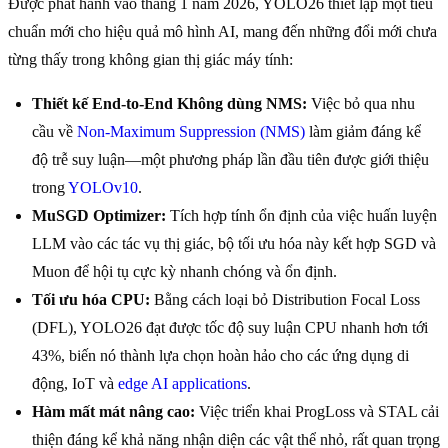
Được phát hành vào tháng 1 năm 2026, YOLO26 thiết lập một tiêu
chuẩn mới cho hiệu quả mô hình AI, mang đến những đổi mới chưa
từng thấy trong không gian thị giác máy tính:
Thiết kế End-to-End Không dùng NMS:
Việc bỏ qua nhu
cầu về
Non-Maximum Suppression (NMS)
làm giảm đáng kể
độ trễ suy luận—một phương pháp lần đầu tiên được giới thiệu
trong
YOLOv10
.
MuSGD Optimizer:
Tích hợp tính ổn định của việc huấn luyện
LLM vào các tác vụ thị giác, bộ tối ưu hóa này kết hợp SGD và
Muon để hội tụ cực kỳ nhanh chóng và ổn định.
Tối ưu hóa CPU:
Bằng cách loại bỏ Distribution Focal Loss
(DFL), YOLO26 đạt được tốc độ suy luận CPU nhanh hơn tới
43%, biến nó thành lựa chọn hoàn hảo cho các ứng dụng di
động, IoT và
edge AI applications
.
Hàm mất mát nâng cao:
Việc triển khai ProgLoss và STAL cải
thiện đáng kể khả năng nhận diện các vật thể nhỏ, rất quan trọng