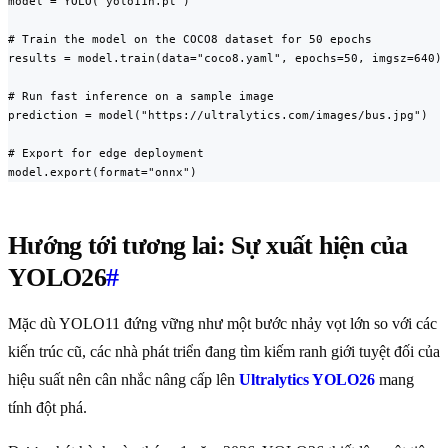
model = YOLO("yolo11n.pt")

# Train the model on the COCO8 dataset for 50 epochs

results = model.train(data="coco8.yaml", epochs=50, imgsz=640)

# Run fast inference on a sample image

prediction = model("https://ultralytics.com/images/bus.jpg")

# Export for edge deployment

model.export(format="onnx")
Hướng tới tương lai: Sự xuất hiện của
YOLO26
#
Mặc dù YOLO11 đứng vững như một bước nhảy vọt lớn so với các
kiến trúc cũ, các nhà phát triển đang tìm kiếm ranh giới tuyệt đối của
hiệu suất nên cân nhắc nâng cấp lên
Ultralytics YOLO26
mang
tính đột phá.