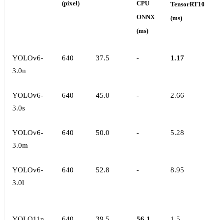
(pixel)
CPU
TensorRT10
ONNX
(ms)
(ms)
YOLOv6-
640
37.5
-
1.17
3.0n
YOLOv6-
640
45.0
-
2.66
3.0s
YOLOv6-
640
50.0
-
5.28
3.0m
YOLOv6-
640
52.8
-
8.95
3.0l
YOLO11n
640
39.5
56.1
1.5