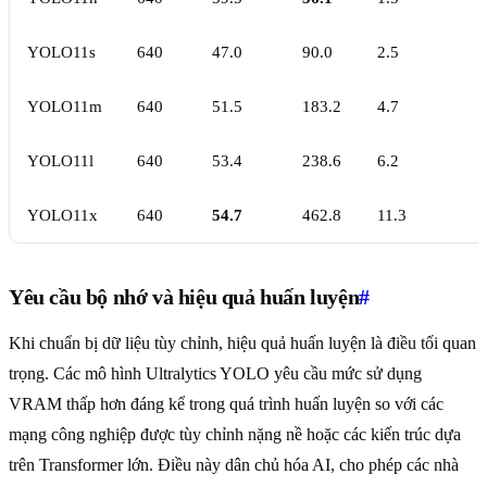
YOLO11s
640
47.0
90.0
2.5
YOLO11m
640
51.5
183.2
4.7
YOLO11l
640
53.4
238.6
6.2
YOLO11x
640
54.7
462.8
11.3
Yêu cầu bộ nhớ và hiệu quả huấn luyện
#
Khi chuẩn bị dữ liệu tùy chỉnh, hiệu quả huấn luyện là điều tối quan
trọng. Các mô hình Ultralytics YOLO yêu cầu mức sử dụng
VRAM thấp hơn đáng kể trong quá trình huấn luyện so với các
mạng công nghiệp được tùy chỉnh nặng nề hoặc các kiến trúc dựa
trên Transformer lớn. Điều này dân chủ hóa AI, cho phép các nhà