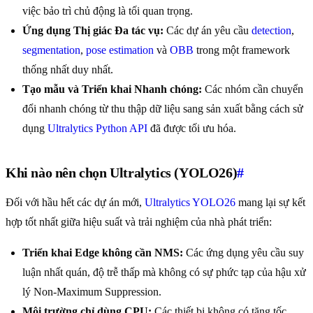
việc bảo trì chủ động là tối quan trọng.
Ứng dụng Thị giác Đa tác vụ:
Các dự án yêu cầu
detection
,
segmentation
,
pose estimation
và
OBB
trong một framework
thống nhất duy nhất.
Tạo mẫu và Triển khai Nhanh chóng:
Các nhóm cần chuyển
đổi nhanh chóng từ thu thập dữ liệu sang sản xuất bằng cách sử
dụng
Ultralytics Python API
đã được tối ưu hóa.
Khi nào nên chọn Ultralytics (YOLO26)
#
Đối với hầu hết các dự án mới,
Ultralytics YOLO26
mang lại sự kết
hợp tốt nhất giữa hiệu suất và trải nghiệm của nhà phát triển:
Triển khai Edge không cần NMS:
Các ứng dụng yêu cầu suy
luận nhất quán, độ trễ thấp mà không có sự phức tạp của hậu xử
lý Non-Maximum Suppression.
Môi trường chỉ dùng CPU:
Các thiết bị không có tăng tốc