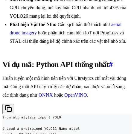
GPU chuyên dụng, nơi suy luận CPU nhanh hơn tới 43% của
YOLO26 mang lại lợi thế quyết định.
Phát hiện Vật thể Nhỏ:
Các kịch bản thử thách như
aerial
drone imagery
hoặc phân tích cảm biến IoT nơi ProgLoss và
STAL cải thiện đáng kể độ chính xác trên các vật thể nhỏ xíu.
Ví dụ mã: Python API thống nhất
#
Huấn luyện một mô hình tiên tiến với Ultralytics chỉ mất vài dòng
mã. Cùng một API này xử lý các dự đoán, xác thực và xuất sang
các định dạng như
ONNX
hoặc
OpenVINO
.
from ultralytics import YOLO

# Load a pretrained YOLO11 Nano model
