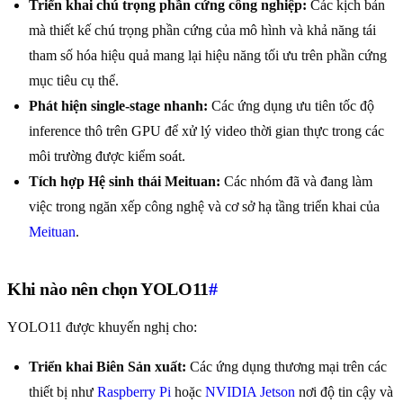
Triển khai chú trọng phần cứng công nghiệp:
Các kịch bản
mà thiết kế chú trọng phần cứng của mô hình và khả năng tái
tham số hóa hiệu quả mang lại hiệu năng tối ưu trên phần cứng
mục tiêu cụ thể.
Phát hiện single-stage nhanh:
Các ứng dụng ưu tiên tốc độ
inference thô trên GPU để xử lý video thời gian thực trong các
môi trường được kiểm soát.
Tích hợp Hệ sinh thái Meituan:
Các nhóm đã và đang làm
việc trong ngăn xếp công nghệ và cơ sở hạ tầng triển khai của
Meituan
.
Khi nào nên chọn YOLO11
#
YOLO11 được khuyến nghị cho:
Triển khai Biên Sản xuất:
Các ứng dụng thương mại trên các
thiết bị như
Raspberry Pi
hoặc
NVIDIA Jetson
nơi độ tin cậy và