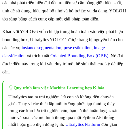
các nhà phát triển hiện đại đều ưu tiên sự cân bằng giữa hiệu suất,
tính dễ sử dụng, hiệu quả bộ nhớ và hỗ trợ tác vụ đa dạng. YOLO11
tỏa sáng bằng cách cung cấp một giải pháp toàn diện.
Khác với YOLOv6 vốn chỉ tập trung hoàn toàn vào việc phát hiện
bounding box, Ultralytics YOLO11 được trang bị nguyên bản cho
các tác vụ
instance segmentation
,
pose estimation
,
image
classification
và trích xuất
Oriented Bounding Box (OBB)
. Nó đạt
được điều này trong khi vẫn duy trì một hệ sinh thái cực kỳ dễ tiếp
cận.
Quy trình làm việc Machine Learning hợp lý hóa
Ultralytics tạo ra trải nghiệm "từ con số không đến chuyên
gia". Thay vì các thiết lập môi trường phức tạp thường thấy
trong các kho lưu trữ nghiên cứu, bạn có thể huấn luyện, xác
thực và xuất các mô hình thông qua một Python API thống
nhất hoặc giao diện dòng lệnh.
Ultralytics Platform
đơn giản