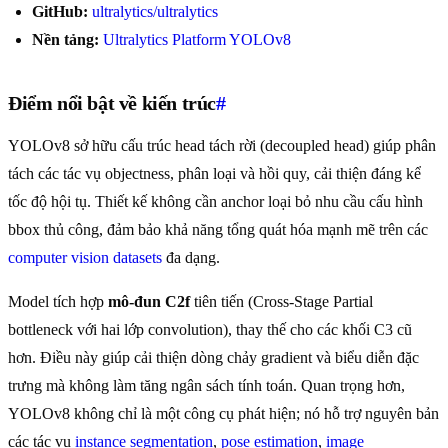
GitHub:
ultralytics/ultralytics
Nền tảng:
Ultralytics Platform YOLOv8
Điểm nổi bật về kiến trúc
#
YOLOv8 sở hữu cấu trúc head tách rời (decoupled head) giúp phân
tách các tác vụ objectness, phân loại và hồi quy, cải thiện đáng kể
tốc độ hội tụ. Thiết kế không cần anchor loại bỏ nhu cầu cấu hình
bbox thủ công, đảm bảo khả năng tổng quát hóa mạnh mẽ trên các
computer vision datasets
đa dạng.
Model tích hợp
mô-đun C2f
tiên tiến (Cross-Stage Partial
bottleneck với hai lớp convolution), thay thế cho các khối C3 cũ
hơn. Điều này giúp cải thiện dòng chảy gradient và biểu diễn đặc
trưng mà không làm tăng ngân sách tính toán. Quan trọng hơn,
YOLOv8 không chỉ là một công cụ phát hiện; nó hỗ trợ nguyên bản
các tác vụ
instance segmentation
,
pose estimation
,
image