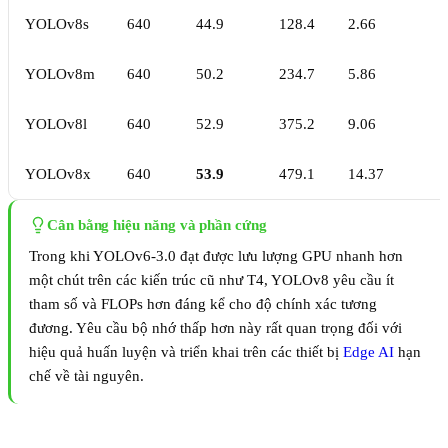
YOLOv8s
640
44.9
128.4
2.66
YOLOv8m
640
50.2
234.7
5.86
YOLOv8l
640
52.9
375.2
9.06
YOLOv8x
640
53.9
479.1
14.37
Cân bằng hiệu năng và phần cứng
Trong khi YOLOv6-3.0 đạt được lưu lượng GPU nhanh hơn
một chút trên các kiến trúc cũ như T4, YOLOv8 yêu cầu ít
tham số và FLOPs hơn đáng kể cho độ chính xác tương
đương. Yêu cầu bộ nhớ thấp hơn này rất quan trọng đối với
hiệu quả huấn luyện và triển khai trên các thiết bị
Edge AI
hạn
chế về tài nguyên.