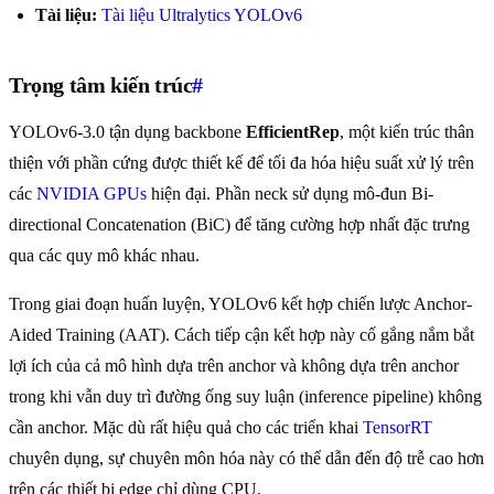
Tài liệu:
Tài liệu Ultralytics YOLOv6
Trọng tâm kiến trúc
#
YOLOv6-3.0 tận dụng backbone
EfficientRep
, một kiến trúc thân
thiện với phần cứng được thiết kế để tối đa hóa hiệu suất xử lý trên
các
NVIDIA GPUs
hiện đại. Phần neck sử dụng mô-đun Bi-
directional Concatenation (BiC) để tăng cường hợp nhất đặc trưng
qua các quy mô khác nhau.
Trong giai đoạn huấn luyện, YOLOv6 kết hợp chiến lược Anchor-
Aided Training (AAT). Cách tiếp cận kết hợp này cố gắng nắm bắt
lợi ích của cả mô hình dựa trên anchor và không dựa trên anchor
trong khi vẫn duy trì đường ống suy luận (inference pipeline) không
cần anchor. Mặc dù rất hiệu quả cho các triển khai
TensorRT
chuyên dụng, sự chuyên môn hóa này có thể dẫn đến độ trễ cao hơn
trên các thiết bị edge chỉ dùng CPU.