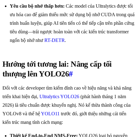
Yêu cầu bộ nhớ thấp hơn:
Các model của Ultralytics được tối
ưu hóa cao để giảm thiểu mức sử dụng bộ nhớ CUDA trong quá
trình huấn luyện, giúp AI tiên tiến có thể tiếp cận trên phần cứng
tiêu dùng—trái ngược hoàn toàn với các kiến trúc transformer
ngốn bộ nhớ như
RT-DETR
.
Hướng tới tương lai: Nâng cấp tối
thượng lên YOLO26
#
Đối với các developer tìm kiếm đỉnh cao về hiệu năng và khả năng
triển khai hiện đại,
Ultralytics YOLO26
(phát hành tháng 1 năm
2026) là tiêu chuẩn được khuyến nghị. Nó kế thừa thành công của
YOLOv8 và thế hệ
YOLO11
trước đó, giới thiệu những cải tiến
kiến trúc mang tính cách mạng:
Thiết kế End-to-End NMS-Free:
YOLO26 loại bỏ nguyên