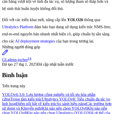
cân bằng vượt trội về tính đa tác vụ, số lượng tham số thấp hơn và
hệ sinh thái huấn luyện không đối thủ.
Đối với các triển khai mới, nâng cấp lên
YOLO26
thông qua
Ultralytics Platform
đảm bảo bạn đang sử dụng kiến trúc NMS-free,
end-to-end nguyên bản nhanh nhất hiện có, giúp chuẩn bị sẵn sàng
cho các
AI deployment strategies
của bạn trong tương lai.
Những người đóng góp
14
GL
glenn-jocher
Đã tạo
27 thg 1, 2025
Đã cập nhật
tuần trước
Bình luận
Trên trang này
YOLOv6-3.0: Lưu lượng công nghiệp và tối ưu hóa phần
cứng
Trọng tâm kiến trúc
Ultralytics YOLOv8: Tiêu chuẩn đa tác vụ
linh hoạt
Điểm nổi bật về kiến trúc
So sánh hiệu năng
Các trường hợp
sử dụng và Khuyến nghị
Khi nào nên chọn YOLOv6
Khi nào nên
chọn YOLOv8
Khi nào nên chọn Ultralytics (YOLO26)
Lợi thế của