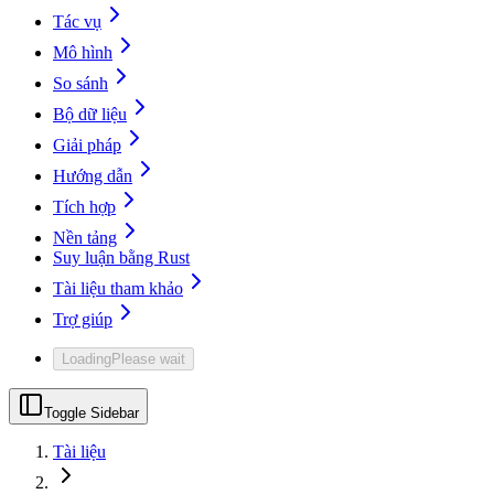
Tác vụ
Mô hình
So sánh
Bộ dữ liệu
Giải pháp
Hướng dẫn
Tích hợp
Nền tảng
Suy luận bằng Rust
Tài liệu tham khảo
Trợ giúp
Loading
Please wait
Toggle Sidebar
Tài liệu