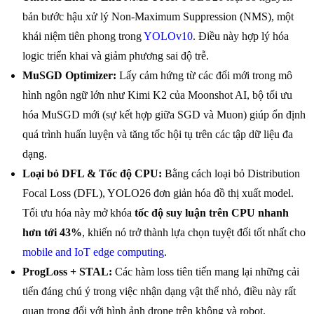
bản bước hậu xử lý Non-Maximum Suppression (NMS), một
khái niệm tiên phong trong
YOLOv10
. Điều này hợp lý hóa
logic triển khai và giảm phương sai độ trễ.
MuSGD Optimizer:
Lấy cảm hứng từ các đổi mới trong mô
hình ngôn ngữ lớn như Kimi K2 của Moonshot AI, bộ tối ưu
hóa MuSGD mới (sự kết hợp giữa SGD và Muon) giúp ổn định
quá trình huấn luyện và tăng tốc hội tụ trên các tập dữ liệu đa
dạng.
Loại bỏ DFL & Tốc độ CPU:
Bằng cách loại bỏ Distribution
Focal Loss (DFL), YOLO26 đơn giản hóa đồ thị xuất model.
Tối ưu hóa này mở khóa
tốc độ suy luận trên CPU nhanh
hơn tới 43%
, khiến nó trở thành lựa chọn tuyệt đối tốt nhất cho
mobile and IoT edge computing
.
ProgLoss + STAL:
Các hàm loss tiên tiến mang lại những cải
tiến đáng chú ý trong việc nhận dạng vật thể nhỏ, điều này rất
quan trọng đối với hình ảnh drone trên không và robot.