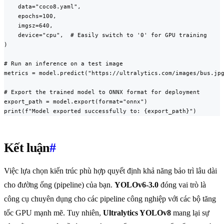
    data="coco8.yaml",

    epochs=100,

    imgsz=640,

    device="cpu",  # Easily switch to '0' for GPU training

)

# Run an inference on a test image

metrics = model.predict("https://ultralytics.com/images/bus.jpg
# Export the trained model to ONNX format for deployment

export_path = model.export(format="onnx")

print(f"Model exported successfully to: {export_path}")
Kết luận
#
Việc lựa chọn kiến trúc phù hợp quyết định khả năng bảo trì lâu dài
cho đường ống (pipeline) của bạn.
YOLOv6-3.0
đóng vai trò là
công cụ chuyên dụng cho các pipeline công nghiệp với các bộ tăng
tốc GPU mạnh mẽ. Tuy nhiên,
Ultralytics YOLOv8
mang lại sự