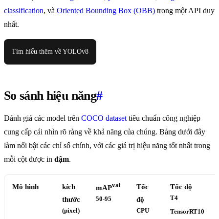
classification
, và
Oriented Bounding Box (OBB)
trong một API duy
nhất.
Tìm hiểu thêm về YOLOv8
So sánh hiệu năng
#
Đánh giá các model trên
COCO dataset
tiêu chuẩn công nghiệp
cung cấp cái nhìn rõ ràng về khả năng của chúng. Bảng dưới đây
làm nổi bật các chỉ số chính, với các giá trị hiệu năng tốt nhất trong
mỗi cột được in
đậm
.
val
Mô hình
kích
Tốc
Tốc độ
mAP
T4
thước
50-95
độ
(pixel)
CPU
TensorRT10