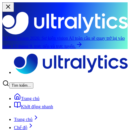
YOLO Vision 2026:
Sự kiện vision AI toàn cầu sẽ quay trở lại vào
ngày 13 tháng 9, trực tiếp và trực tuyến.
Chuyển đến nội dung chính
Tìm kiếm...
Trang chủ
Khởi động nhanh
Trang chủ
Chế độ