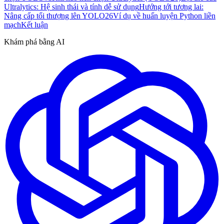
Ultralytics: Hệ sinh thái và tính dễ sử dụng
Hướng tới tương lai:
Nâng cấp tối thượng lên YOLO26
Ví dụ về huấn luyện Python liền
mạch
Kết luận
Khám phá bằng AI