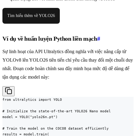
Tìm hiểu thêm về YOLO26
Ví dụ về huấn luyện Python liền mạch
#
Sự linh hoạt của API Ultralytics đồng nghĩa với việc nâng cấp từ
YOLOv8 lên YOLO26 tiên tiến chỉ yêu cầu thay đổi một chuỗi duy
nhất. Đoạn code hoàn chỉnh sau đây minh họa mức độ dễ dàng để
tận dụng các model này:
from ultralytics import YOLO

# Initialize the state-of-the-art YOLO26 Nano model

model = YOLO("yolo26n.pt")

# Train the model on the COCO8 dataset efficiently

results = model.train(
