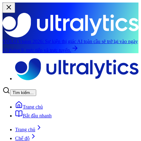
YOLO Vision 2026:
Sự kiện thị giác AI toàn cầu sẽ trở lại vào ngày
13 tháng 9, trực tiếp và trực tuyến.
Chuyển đến nội dung chính
Tìm kiếm...
Trang chủ
Bắt đầu nhanh
Trang chủ
Chế độ