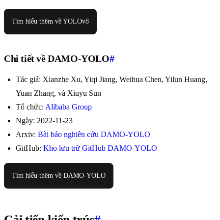
Tìm hiểu thêm về YOLOv8
Chi tiết về DAMO-YOLO
#
Tác giả: Xianzhe Xu, Yiqi Jiang, Weihua Chen, Yilun Huang,
Yuan Zhang, và Xiuyu Sun
Tổ chức:
Alibaba Group
Ngày: 2022-11-23
Arxiv:
Bài báo nghiên cứu DAMO-YOLO
GitHub:
Kho lưu trữ GitHub DAMO-YOLO
Tìm hiểu thêm về DAMO-YOLO
Cải tiến kiến trúc
#