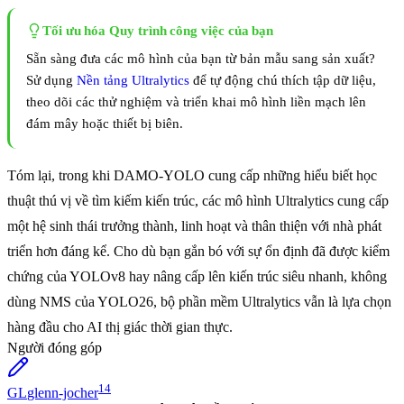
Tối ưu hóa Quy trình công việc của bạn
Sẵn sàng đưa các mô hình của bạn từ bản mẫu sang sản xuất?
Sử dụng
Nền tảng Ultralytics
để tự động chú thích tập dữ liệu,
theo dõi các thử nghiệm và triển khai mô hình liền mạch lên
đám mây hoặc thiết bị biên.
Tóm lại, trong khi DAMO-YOLO cung cấp những hiểu biết học
thuật thú vị về tìm kiếm kiến trúc, các mô hình Ultralytics cung cấp
một hệ sinh thái trưởng thành, linh hoạt và thân thiện với nhà phát
triển hơn đáng kể. Cho dù bạn gắn bó với sự ổn định đã được kiểm
chứng của YOLOv8 hay nâng cấp lên kiến trúc siêu nhanh, không
dùng NMS của YOLO26, bộ phần mềm Ultralytics vẫn là lựa chọn
hàng đầu cho AI thị giác thời gian thực.
Người đóng góp
14
GL
glenn-jocher