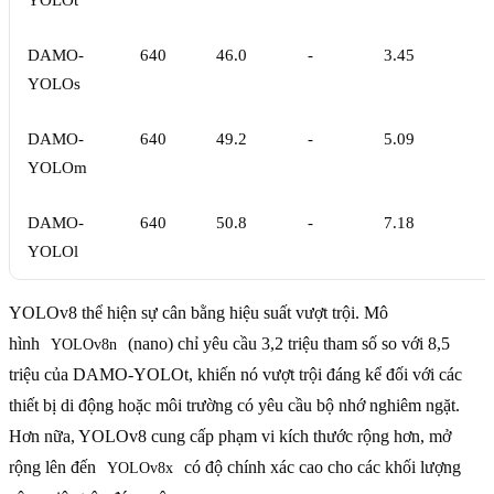
YOLOt
DAMO-
640
46.0
-
3.45
YOLOs
DAMO-
640
49.2
-
5.09
YOLOm
DAMO-
640
50.8
-
7.18
YOLOl
YOLOv8 thể hiện sự cân bằng hiệu suất vượt trội. Mô
hình
(nano) chỉ yêu cầu 3,2 triệu tham số so với 8,5
YOLOv8n
triệu của DAMO-YOLOt, khiến nó vượt trội đáng kể đối với các
thiết bị di động hoặc môi trường có yêu cầu bộ nhớ nghiêm ngặt.
Hơn nữa, YOLOv8 cung cấp phạm vi kích thước rộng hơn, mở
rộng lên đến
có độ chính xác cao cho các khối lượng
YOLOv8x