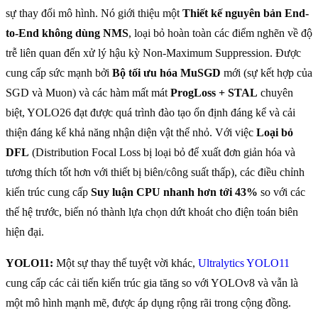
sự thay đổi mô hình. Nó giới thiệu một
Thiết kế nguyên bản End-
to-End không dùng NMS
, loại bỏ hoàn toàn các điểm nghẽn về độ
trễ liên quan đến xử lý hậu kỳ Non-Maximum Suppression. Được
cung cấp sức mạnh bởi
Bộ tối ưu hóa MuSGD
mới (sự kết hợp của
SGD và Muon) và các hàm mất mát
ProgLoss + STAL
chuyên
biệt, YOLO26 đạt được quá trình đào tạo ổn định đáng kể và cải
thiện đáng kể khả năng nhận diện vật thể nhỏ. Với việc
Loại bỏ
DFL
(Distribution Focal Loss bị loại bỏ để xuất đơn giản hóa và
tương thích tốt hơn với thiết bị biên/công suất thấp), các điều chỉnh
kiến trúc cung cấp
Suy luận CPU nhanh hơn tới 43%
so với các
thế hệ trước, biến nó thành lựa chọn dứt khoát cho điện toán biên
hiện đại.
YOLO11:
Một sự thay thế tuyệt vời khác,
Ultralytics YOLO11
cung cấp các cải tiến kiến trúc gia tăng so với YOLOv8 và vẫn là
một mô hình mạnh mẽ, được áp dụng rộng rãi trong cộng đồng.