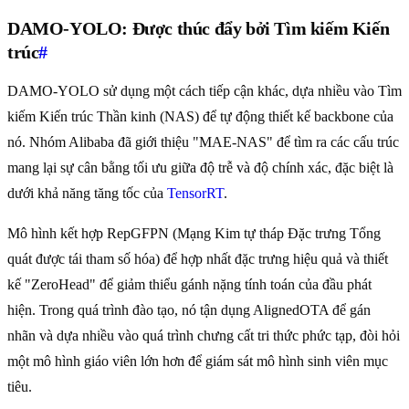
DAMO-YOLO: Được thúc đẩy bởi Tìm kiếm Kiến
trúc
#
DAMO-YOLO sử dụng một cách tiếp cận khác, dựa nhiều vào Tìm
kiếm Kiến trúc Thần kinh (NAS) để tự động thiết kế backbone của
nó. Nhóm Alibaba đã giới thiệu "MAE-NAS" để tìm ra các cấu trúc
mang lại sự cân bằng tối ưu giữa độ trễ và độ chính xác, đặc biệt là
dưới khả năng tăng tốc của
TensorRT
.
Mô hình kết hợp RepGFPN (Mạng Kim tự tháp Đặc trưng Tổng
quát được tái tham số hóa) để hợp nhất đặc trưng hiệu quả và thiết
kế "ZeroHead" để giảm thiểu gánh nặng tính toán của đầu phát
hiện. Trong quá trình đào tạo, nó tận dụng AlignedOTA để gán
nhãn và dựa nhiều vào quá trình chưng cất tri thức phức tạp, đòi hỏi
một mô hình giáo viên lớn hơn để giám sát mô hình sinh viên mục
tiêu.