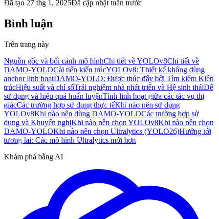
Đã tạo
27 thg 1, 2025
Đã cập nhật
tuần trước
Bình luận
Trên trang này
Nguồn gốc và bối cảnh mô hình
Chi tiết về YOLOv8
Chi tiết về
DAMO-YOLO
Cải tiến kiến trúc
YOLOv8: Thiết kế không dùng
anchor linh hoạt
DAMO-YOLO: Được thúc đẩy bởi Tìm kiếm Kiến
trúc
Hiệu suất và chỉ số
Trải nghiệm nhà phát triển và Hệ sinh thái
Dễ
sử dụng và hiệu quả huấn luyện
Tính linh hoạt giữa các tác vụ thị
giác
Các trường hợp sử dụng thực tế
Khi nào nên sử dụng
YOLOv8
Khi nào nên dùng DAMO-YOLO
Các trường hợp sử
dụng và Khuyến nghị
Khi nào nên chọn YOLOv8
Khi nào nên chọn
DAMO-YOLO
Khi nào nên chọn Ultralytics (YOLO26)
Hướng tới
tương lai: Các mô hình Ultralytics mới hơn
Khám phá bằng AI