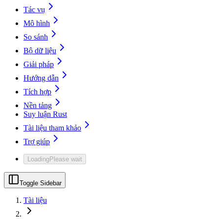
Tác vụ
Mô hình
So sánh
Bộ dữ liệu
Giải pháp
Hướng dẫn
Tích hợp
Nền tảng
Suy luận Rust
Tài liệu tham khảo
Trợ giúp
Loading
Please wait
Toggle Sidebar
Tài liệu