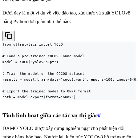
Dưới đây là một ví dụ về việc đào tạo, xác thực và xuất YOLOv8
bằng Python đơn giản như thế nào:
from ultralytics import YOLO

# Load a pre-trained YOLOv8 nano model

model = YOLO("yolov8n.pt")

# Train the model on the COCO8 dataset

results = model.train(data="coco8.yaml", epochs=100, imgsz=640,
# Export the trained model to ONNX format

path = model.export(format="onnx")
Tính linh hoạt giữa các tác vụ thị giác
#
DAMO-YOLO được xây dựng nghiêm ngặt cho phát hiện đối
tượng bằng hộp bao. Ngược lại, kiến trúc YOLOv8 hỗ trợ nguyên