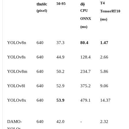
T4
thước
50-95
độ
(pixel)
CPU
TensorRT10
ONNX
(ms)
(ms)
YOLOv8n
640
37.3
80.4
1.47
YOLOv8s
640
44.9
128.4
2.66
YOLOv8m
640
50.2
234.7
5.86
YOLOv8l
640
52.9
375.2
9.06
YOLOv8x
640
53.9
479.1
14.37
DAMO-
640
42.0
-
2.32