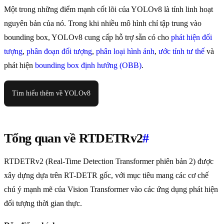
Một trong những điểm mạnh cốt lõi của YOLOv8 là tính linh hoạt
nguyên bản của nó. Trong khi nhiều mô hình chỉ tập trung vào
bounding box, YOLOv8 cung cấp hỗ trợ sẵn có cho
phát hiện đối
tượng
,
phân đoạn đối tượng
,
phân loại hình ảnh
,
ước tính tư thế
và
phát hiện
bounding box định hướng (OBB)
.
Tìm hiểu thêm về YOLOv8
Tổng quan về RTDETRv2
#
RTDETRv2 (Real-Time Detection Transformer phiên bản 2) được
xây dựng dựa trên RT-DETR gốc, với mục tiêu mang các cơ chế
chú ý mạnh mẽ của Vision Transformer vào các ứng dụng phát hiện
đối tượng thời gian thực.