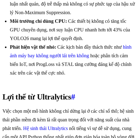
luận nhất quán, độ trễ thấp mà không có sự phức tạp của hậu xử
lý Non-Maximum Suppression.
Môi trường chỉ dùng CPU:
Các thiết bị không có tăng tốc
GPU chuyên dụng, nơi suy luận CPU nhanh hơn tới 43% của
YOLO26 mang lại lợi thế quyết định.
Phát hiện vật thể nhỏ:
Các kịch bản đầy thách thức như
hình
ảnh máy bay không người lái trên không
hoặc phân tích cảm
biến IoT, nơi ProgLoss và STAL tăng cường đáng kể độ chính
xác trên các vật thể cực nhỏ.
Lợi thế từ Ultralytics
#
Việc chọn một mô hình không chỉ dừng lại ở các chỉ số thô; hệ sinh
thái phần mềm đi kèm là rất quan trọng đối với năng suất của nhà
phát triển.
Hệ sinh thái Ultralytics
nổi tiếng vì sự dễ sử dụng, cung
cấp một API Python thống nhất giúp đơn giản hóa toàn bộ vòng đời