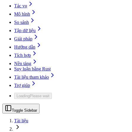
Tác vụ
Mô hình
So sánh
Tập dữ liệu
Giải pháp
Hướng dẫn
Tích hợp
Nền tảng
Suy luận bằng Rust
Tài liệu tham khảo
Trợ giúp
Loading
Please wait
Toggle Sidebar
Tài liệu