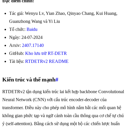
Đặc điểm chính:
Tác giả: Wenyu Lv, Yian Zhao, Qinyao Chang, Kui Huang,
Guanzhong Wang và Yi Liu
Tổ chức:
Baidu
Ngày: 24-07-2024
Arxiv:
2407.17140
GitHub:
Kho lưu trữ RT-DETR
Tài liệu:
RTDETRv2 README
Kiến trúc và thế mạnh
#
RTDETRv2 tận dụng kiến trúc lai kết hợp backbone Convolutional
Neural Network (CNN) với cấu trúc encoder-decoder của
transformer. Điều này cho phép mô hình nắm bắt các mối quan hệ
không gian phức tạp và ngữ cảnh toàn cầu thông qua cơ chế tự chú
ý (self-attention). Bằng cách sử dụng một bộ các chiến lược huấn