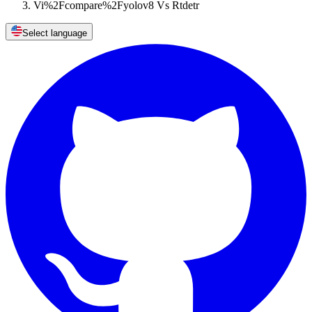
Vi%2Fcompare%2Fyolov8 Vs Rtdetr
Select language