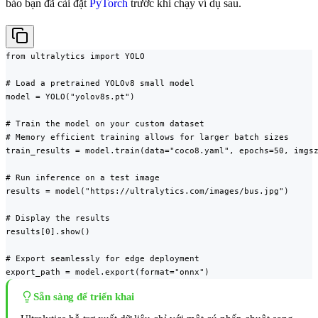
bảo bạn đã cài đặt
PyTorch
trước khi chạy ví dụ sau.
from ultralytics import YOLO

# Load a pretrained YOLOv8 small model

model = YOLO("yolov8s.pt")

# Train the model on your custom dataset

# Memory efficient training allows for larger batch sizes

train_results = model.train(data="coco8.yaml", epochs=50, imgsz
# Run inference on a test image

results = model("https://ultralytics.com/images/bus.jpg")

# Display the results

results[0].show()

# Export seamlessly for edge deployment

export_path = model.export(format="onnx")
Sẵn sàng để triển khai