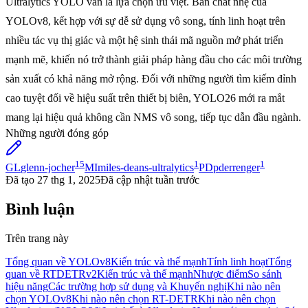
Ultralytics YOLO vẫn là lựa chọn ưu việt. Bản chất nhẹ của
YOLOv8, kết hợp với sự dễ sử dụng vô song, tính linh hoạt trên
nhiều tác vụ thị giác và một hệ sinh thái mã nguồn mở phát triển
mạnh mẽ, khiến nó trở thành giải pháp hàng đầu cho các môi trường
sản xuất có khả năng mở rộng. Đối với những người tìm kiếm đỉnh
cao tuyệt đối về hiệu suất trên thiết bị biên, YOLO26 mới ra mắt
mang lại hiệu quả không cần NMS vô song, tiếp tục dẫn đầu ngành.
Những người đóng góp
15
1
1
GL
glenn-jocher
MI
miles-deans-ultralytics
PD
pderrenger
Đã tạo
27 thg 1, 2025
Đã cập nhật
tuần trước
Bình luận
Trên trang này
Tổng quan về YOLOv8
Kiến trúc và thế mạnh
Tính linh hoạt
Tổng
quan về RTDETRv2
Kiến trúc và thế mạnh
Nhược điểm
So sánh
hiệu năng
Các trường hợp sử dụng và Khuyến nghị
Khi nào nên
chọn YOLOv8
Khi nào nên chọn RT-DETR
Khi nào nên chọn