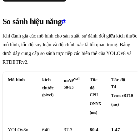
So sánh hiệu năng
#
Khi đánh giá các mô hình cho sản xuất, sự đánh đổi giữa kích thước
mô hình, tốc độ suy luận và độ chính xác là tối quan trọng. Bảng
dưới đây cung cấp so sánh trực tiếp các biến thể của YOLOv8 và
RTDETRv2.
val
Mô hình
kích
Tốc
Tốc độ
mAP
T4
thước
50-95
độ
(pixel)
CPU
TensorRT10
ONNX
(ms)
(ms)
YOLOv8n
640
37.3
80.4
1.47