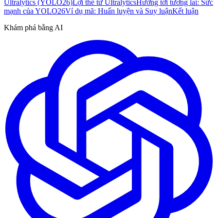
Ultralytics (YOLO26)
Lợi thế từ Ultralytics
Hướng tới tương lai: Sức
mạnh của YOLO26
Ví dụ mã: Huấn luyện và Suy luận
Kết luận
Khám phá bằng AI