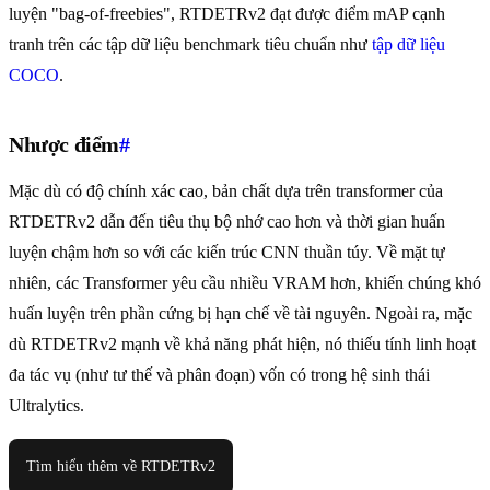
luyện "bag-of-freebies", RTDETRv2 đạt được điểm mAP cạnh
tranh trên các tập dữ liệu benchmark tiêu chuẩn như
tập dữ liệu
COCO
.
Nhược điểm
#
Mặc dù có độ chính xác cao, bản chất dựa trên transformer của
RTDETRv2 dẫn đến tiêu thụ bộ nhớ cao hơn và thời gian huấn
luyện chậm hơn so với các kiến trúc CNN thuần túy. Về mặt tự
nhiên, các Transformer yêu cầu nhiều VRAM hơn, khiến chúng khó
huấn luyện trên phần cứng bị hạn chế về tài nguyên. Ngoài ra, mặc
dù RTDETRv2 mạnh về khả năng phát hiện, nó thiếu tính linh hoạt
đa tác vụ (như tư thế và phân đoạn) vốn có trong hệ sinh thái
Ultralytics.
Tìm hiểu thêm về RTDETRv2