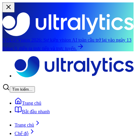
YOLO Vision 2026:
Sự kiện vision AI toàn cầu trở lại vào ngày 13
tháng 9, diễn ra trực tiếp và trực tuyến.
Chuyển đến nội dung chính
Tìm kiếm...
Trang chủ
Bắt đầu nhanh
Trang chủ
Chế độ