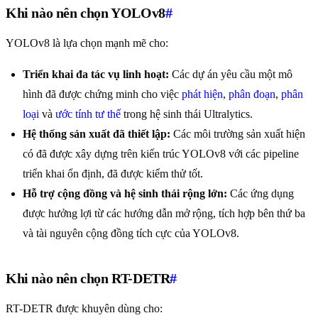
Khi nào nên chọn YOLOv8
#
YOLOv8 là lựa chọn mạnh mẽ cho:
Triển khai đa tác vụ linh hoạt:
Các dự án yêu cầu một mô
hình đã được chứng minh cho việc
phát hiện
,
phân đoạn
,
phân
loại
và
ước tính tư thế
trong hệ sinh thái Ultralytics.
Hệ thống sản xuất đã thiết lập:
Các môi trường sản xuất hiện
có đã được xây dựng trên kiến trúc YOLOv8 với các pipeline
triển khai ổn định, đã được kiểm thử tốt.
Hỗ trợ cộng đồng và hệ sinh thái rộng lớn:
Các ứng dụng
được hưởng lợi từ các hướng dẫn mở rộng, tích hợp bên thứ ba
và tài nguyên cộng đồng tích cực của YOLOv8.
Khi nào nên chọn RT-DETR
#
RT-DETR được khuyên dùng cho: