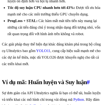
luyện ổn định hơn và hội tụ nhanh hơn.
Tốc độ suy luận CPU nhanh hơn tới 43%:
Được tối ưu hóa
mạnh mẽ cho các môi trường thiếu GPU chuyên dụng.
ProgLoss + STAL:
Các hàm mất mát tiên tiến này mang lại
những cải tiến đáng chú ý trong nhận dạng đối tượng nhỏ, vốn
rất quan trọng đối với hình ảnh trên không và robot.
Các giải pháp thay thế hiện đại khác đáng khám phá trong bộ công
cụ Ultralytics bao gồm
YOLO11
, cung cấp hiệu suất mạnh mẽ cho
các dự án kế thừa, mặc dù YOLO26 được khuyến nghị cho tất cả
các triển khai mới.
Ví dụ mã: Huấn luyện và Suy luận
#
Sự đơn giản của API Ultralytics nghĩa là bạn có thể tải, huấn luyện
và triển khai các mô hình chỉ trong vài dòng mã
Python
. Hãy đảm