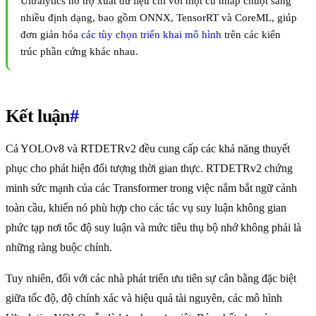
Ultralytics hỗ trợ xuất dữ liệu chỉ với một cú nhấp chuột sang
nhiều định dạng, bao gồm ONNX, TensorRT và CoreML, giúp
đơn giản hóa
các tùy chọn triển khai mô hình
trên các kiến
trúc phần cứng khác nhau.
Kết luận
#
Cả YOLOv8 và RTDETRv2 đều cung cấp các khả năng thuyết
phục cho phát hiện đối tượng thời gian thực. RTDETRv2 chứng
minh sức mạnh của các Transformer trong việc nắm bắt ngữ cảnh
toàn cầu, khiến nó phù hợp cho các tác vụ suy luận không gian
phức tạp nơi tốc độ suy luận và mức tiêu thụ bộ nhớ không phải là
những ràng buộc chính.
Tuy nhiên, đối với các nhà phát triển ưu tiên sự cân bằng đặc biệt
giữa tốc độ, độ chính xác và hiệu quả tài nguyên, các mô hình