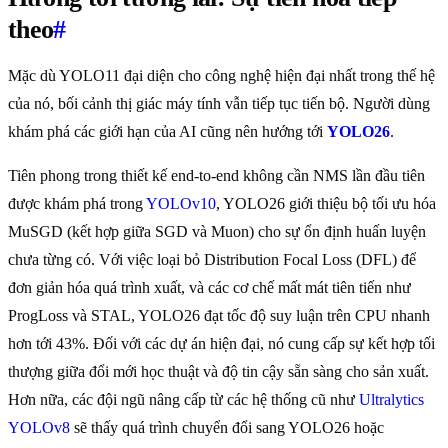
theo
#
Mặc dù YOLO11 đại diện cho công nghệ hiện đại nhất trong thế hệ
của nó, bối cảnh thị giác máy tính vẫn tiếp tục tiến bộ. Người dùng
khám phá các giới hạn của AI cũng nên hướng tới
YOLO26
.
Tiên phong trong thiết kế end-to-end không cần NMS lần đầu tiên
được khám phá trong
YOLOv10
, YOLO26 giới thiệu bộ tối ưu hóa
MuSGD (kết hợp giữa SGD và Muon) cho sự ổn định huấn luyện
chưa từng có. Với việc loại bỏ Distribution Focal Loss (DFL) để
đơn giản hóa quá trình xuất, và các cơ chế mất mát tiên tiến như
ProgLoss và STAL, YOLO26 đạt tốc độ suy luận trên CPU nhanh
hơn tới 43%. Đối với các dự án hiện đại, nó cung cấp sự kết hợp tối
thượng giữa đổi mới học thuật và độ tin cậy sẵn sàng cho sản xuất.
Hơn nữa, các đội ngũ nâng cấp từ các hệ thống cũ như
Ultralytics
YOLOv8
sẽ thấy quá trình chuyển đổi sang YOLO26 hoặc