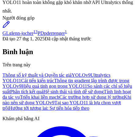
YOLO11 hoàn toàn không gặp khó khăn nhờ API Ultralytics thống
nhất.
Người đóng góp
13
1
GL
glenn-jocher
PD
pderrenger
Đã tạo
27 thg 1, 2025
Đã cập nhật
tháng trước
Bình luận
Trên trang này
Thông số kỹ thuật và Quyền tác giả
YOLOv9
Ultralytics
YOLO11
Cải tiến kiến trúc
Thông tin gradient lập trình được trong
YOLOv9
Hiệu quả tinh gọn trong YOLO11
So sánh các chỉ số hiệu
suất
Phân tích kết quả
Hệ sinh thái và tính dễ sử dụng
Tính linh hoạt
đa tác vụ
Triển khai liền mạch
Các trường hợp sử dụng lý tưởng
Khi
nào nên sử dụng YOLOv9
Tại sao YOLO11 là lựa chọn vượt
trội
Hướng tới tương lai: Sự tiến hóa tiếp theo
Khám phá bằng AI