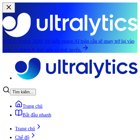
YOLO Vision 2026:
Sự kiện vision AI toàn cầu sẽ quay trở lại vào
ngày 13 tháng 9, trực tiếp và trực tuyến.
Chuyển đến nội dung chính
Tìm kiếm...
Trang chủ
Bắt đầu nhanh
Trang chủ
Chế độ