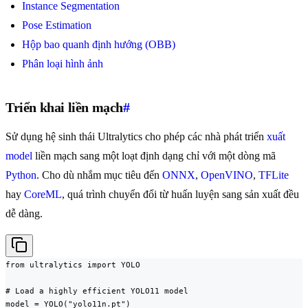
Instance Segmentation
Pose Estimation
Hộp bao quanh định hướng (OBB)
Phân loại hình ảnh
Triển khai liền mạch
#
Sử dụng hệ sinh thái Ultralytics cho phép các nhà phát triển
xuất
model
liền mạch sang một loạt định dạng chỉ với một dòng mã
Python
. Cho dù nhắm mục tiêu đến
ONNX
,
OpenVINO
,
TFLite
hay
CoreML
, quá trình chuyển đổi từ huấn luyện sang sản xuất đều
dễ dàng.
from ultralytics import YOLO

# Load a highly efficient YOLO11 model

model = YOLO("yolo11n.pt")
