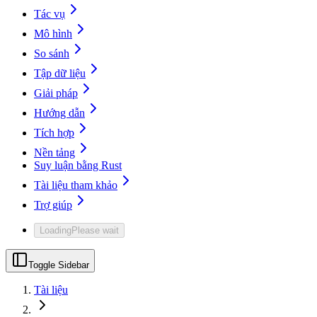
Tác vụ
Mô hình
So sánh
Tập dữ liệu
Giải pháp
Hướng dẫn
Tích hợp
Nền tảng
Suy luận bằng Rust
Tài liệu tham khảo
Trợ giúp
Loading
Please wait
Toggle Sidebar
Tài liệu