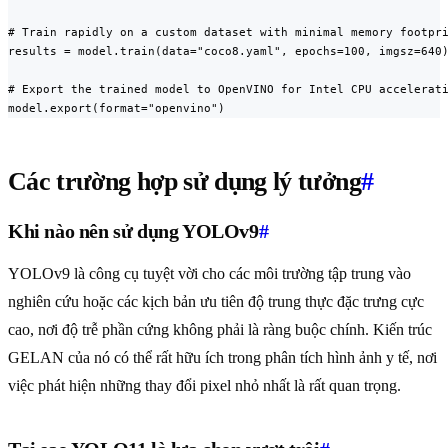
# Train rapidly on a custom dataset with minimal memory footpri
results = model.train(data="coco8.yaml", epochs=100, imgsz=640)
# Export the trained model to OpenVINO for Intel CPU accelerati
model.export(format="openvino")
Các trường hợp sử dụng lý tưởng
#
Khi nào nên sử dụng YOLOv9
#
YOLOv9 là công cụ tuyệt vời cho các môi trường tập trung vào
nghiên cứu hoặc các kịch bản ưu tiên độ trung thực đặc trưng cực
cao, nơi độ trễ phần cứng không phải là ràng buộc chính. Kiến trúc
GELAN của nó có thể rất hữu ích trong phân tích hình ảnh y tế, nơi
việc phát hiện những thay đổi pixel nhỏ nhất là rất quan trọng.