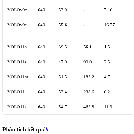
YOLOv9c
640
53.0
-
7.16
YOLOv9e
640
55.6
-
16.77
YOLO11n
640
39.5
56.1
1.5
YOLO11s
640
47.0
90.0
2.5
YOLO11m
640
51.5
183.2
4.7
YOLO11l
640
53.4
238.6
6.2
YOLO11x
640
54.7
462.8
11.3
Phân tích kết quả
#