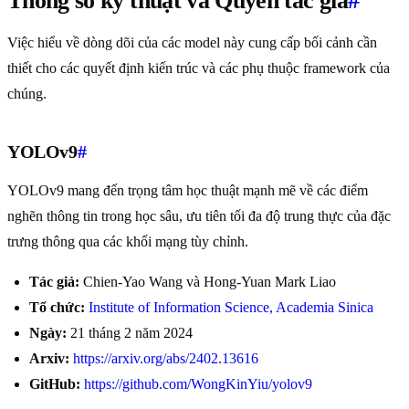
Thông số kỹ thuật và Quyền tác giả
#
Việc hiểu về dòng dõi của các model này cung cấp bối cảnh cần
thiết cho các quyết định kiến trúc và các phụ thuộc framework của
chúng.
YOLOv9
#
YOLOv9 mang đến trọng tâm học thuật mạnh mẽ về các điểm
nghẽn thông tin trong học sâu, ưu tiên tối đa độ trung thực của đặc
trưng thông qua các khối mạng tùy chỉnh.
Tác giả:
Chien-Yao Wang và Hong-Yuan Mark Liao
Tổ chức:
Institute of Information Science, Academia Sinica
Ngày:
21 tháng 2 năm 2024
Arxiv:
https://arxiv.org/abs/2402.13616
GitHub:
https://github.com/WongKinYiu/yolov9