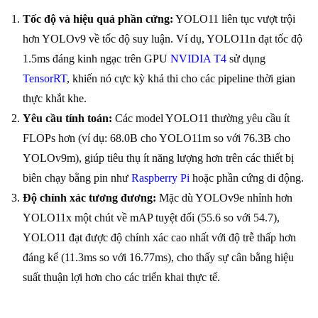
Tốc độ và hiệu quả phần cứng:
YOLO11 liên tục vượt trội
hơn YOLOv9 về tốc độ suy luận. Ví dụ, YOLO11n đạt tốc độ
1.5ms đáng kinh ngạc trên GPU
NVIDIA T4
sử dụng
TensorRT
, khiến nó cực kỳ khả thi cho các pipeline thời gian
thực khắt khe.
Yêu cầu tính toán:
Các model YOLO11 thường yêu cầu ít
FLOPs hơn (ví dụ: 68.0B cho YOLO11m so với 76.3B cho
YOLOv9m), giúp tiêu thụ ít năng lượng hơn trên các thiết bị
biên chạy bằng pin như
Raspberry Pi
hoặc phần cứng di động.
Độ chính xác tương đương:
Mặc dù YOLOv9e nhỉnh hơn
YOLO11x một chút về mAP tuyệt đối (55.6 so với 54.7),
YOLO11 đạt được độ chính xác cao nhất với độ trễ thấp hơn
đáng kể (11.3ms so với 16.77ms), cho thấy sự cân bằng hiệu
suất thuận lợi hơn cho các triển khai thực tế.