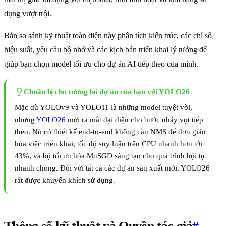
dụng vượt trội.
Bản so sánh kỹ thuật toàn diện này phân tích kiến trúc, các chỉ số
hiệu suất, yêu cầu bộ nhớ và các kịch bản triển khai lý tưởng để
giúp bạn chọn model tối ưu cho dự án AI tiếp theo của mình.
Chuẩn bị cho tương lai dự án của bạn với YOLO26
Mặc dù YOLOv9 và YOLO11 là những model tuyệt vời,
nhưng
YOLO26
mới ra mắt đại diện cho bước nhảy vọt tiếp
theo. Nó có thiết kế end-to-end không cần NMS để đơn giản
hóa việc triển khai, tốc độ suy luận trên CPU nhanh hơn tới
43%, và bộ tối ưu hóa MuSGD sáng tạo cho quá trình hội tụ
nhanh chóng. Đối với tất cả các dự án sản xuất mới, YOLO26
rất được khuyến khích sử dụng.