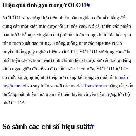
Hiệu quả tinh gọn trong YOLO11
#
YOLO11 xây dựng dựa trên nhiều năm nghiên cứu nền tảng để
cung cấp một kiến trúc được tối ưu hóa cao. Nó cải thiện các phiên
bản trước bằng cách giảm chi phí tính toán trong khi tối đa hóa quá
trình trích xuất đặc trưng. Không giống như các pipeline NMS
truyền thống gây nghẽn hiệu suất CPU, YOLO11 sử dụng các đầu
phát hiện (detection head) tinh chỉnh để đạt được sự cân bằng đáng
kinh ngạc giữa độ trễ và độ chính xác. Hơn nữa, YOLO11 tự hào
có mức sử dụng bộ nhớ thấp hơn đáng kể trong cả quá trình
huấn
luyện model
và suy luận so với các model
Transformer
nặng nề, vốn
thường mất nhiều thời gian để huấn luyện và yêu cầu lượng lớn bộ
nhớ CUDA.
So sánh các chỉ số hiệu suất
#