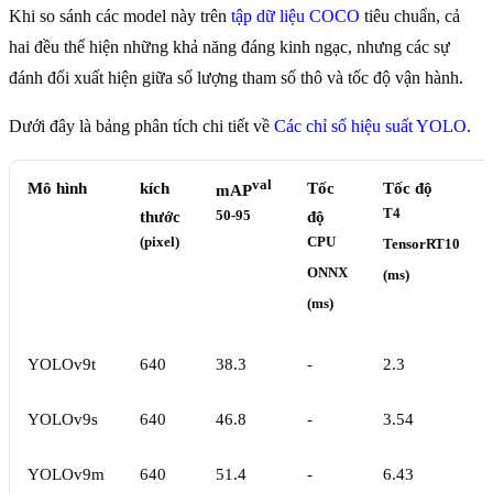
Khi so sánh các model này trên
tập dữ liệu COCO
tiêu chuẩn, cả
hai đều thể hiện những khả năng đáng kinh ngạc, nhưng các sự
đánh đổi xuất hiện giữa số lượng tham số thô và tốc độ vận hành.
Dưới đây là bảng phân tích chi tiết về
Các chỉ số hiệu suất YOLO
.
val
Mô hình
kích
Tốc
Tốc độ
mAP
T4
thước
50-95
độ
(pixel)
CPU
TensorRT10
ONNX
(ms)
(ms)
YOLOv9t
640
38.3
-
2.3
YOLOv9s
640
46.8
-
3.54
YOLOv9m
640
51.4
-
6.43