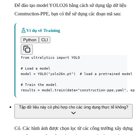
Để đào tạo model YOLO26 bằng cách sử dụng tập dữ liệu
Construction-PPE, bạn có thể sử dụng các đoạn mã sau:
Ví dụ về Training
Python
CLI
from ultralytics import YOLO

# Load a model

model = YOLO("yolo26n.pt")  # load a pretrained model 
# Train the model

results = model.train(data="construction-ppe.yaml", ep
Tập dữ liệu này có phù hợp cho các ứng dụng thực tế không?
Có. Các hình ảnh được chọn lọc từ các công trường xây dựng