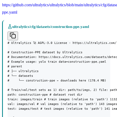
https://github.com/ultralytics/ultralytics/blob/main/ultralytics/cfg/datas
ppe.yaml
ultralytics/cfg/datasets/construction-ppe.yaml
# Ultralytics 🚀 AGPL-3.0 License - https://ultralytics.com/l
# Construction-PPE dataset by Ultralytics

# Documentation: https://docs.ultralytics.com/datasets/detec
# Example usage: yolo train data=construction-ppe.yaml

# parent

# ├── ultralytics

# └── datasets

#     └── construction-ppe ← downloads here (178.4 MB)

# Train/val/test sets as 1) dir: path/to/imgs, 2) file: path
path: construction-ppe # dataset root dir

train: images/train # train images (relative to 'path') 1132
val: images/val # val images (relative to 'path') 143 images
test: images/test # test images (relative to 'path') 141 ima