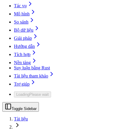
Tác vụ
Mô hình
So sánh
Bộ dữ liệu
Giải pháp
Hướng dẫn
Tích hợp
Nền tảng
Suy luận bằng Rust
Tài liệu tham khảo
Trợ giúp
Loading
Please wait
Toggle Sidebar
Tài liệu