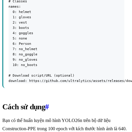
# Classes

names:

  0: helmet

  1: gloves

  2: vest

  3: boots

  4: goggles

  5: none

  6: Person

  7: no_helmet

  8: no_goggle

  9: no_gloves

  10: no_boots

# Download script/URL (optional)

download: https://github.com/ultralytics/assets/releases/do
Cách sử dụng
#
Bạn có thể huấn luyện mô hình YOLO26n trên bộ dữ liệu
Construction-PPE trong 100 epoch với kích thước hình ảnh là 640.