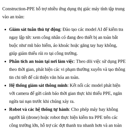
Construction-PPE hỗ trợ nhiều ứng dụng thị giác máy tính tập trung
vào an toàn:
Giám sát tuân thủ tự động
: Đào tạo các model AI để kiểm tra
ngay lập tức xem công nhân có đang đeo thiết bị an toàn bắt
buộc như mũ bảo hiểm, áo khoác hoặc găng tay hay không,
giúp giảm thiểu rủi ro tại công trường.
Phân tích an toàn tại nơi làm việc
: Theo dõi việc sử dụng PPE
theo thời gian, phát hiện các vi phạm thường xuyên và tạo thông
tin chi tiết để cải thiện văn hóa an toàn.
Hệ thống giám sát thông minh
: Kết nối các model phát hiện
với camera để gửi cảnh báo thời gian thực khi thiếu PPE, ngăn
ngừa tai nạn trước khi chúng xảy ra.
Robot và các hệ thống tự hành
: Cho phép máy bay không
người lái (drone) hoặc robot thực hiện kiểm tra PPE trên các
công trường lớn, hỗ trợ các đợt thanh tra nhanh hơn và an toàn