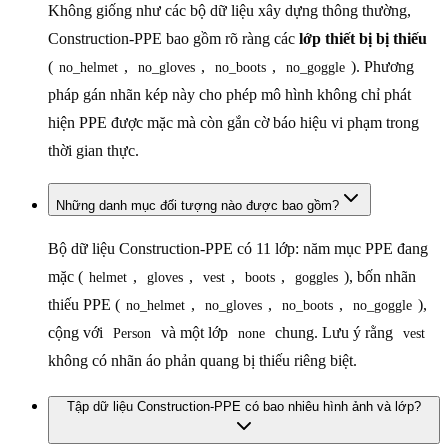
Không giống như các bộ dữ liệu xây dựng thông thường,
Construction-PPE bao gồm rõ ràng các
lớp thiết bị bị thiếu
(
,
,
,
). Phương
no_helmet
no_gloves
no_boots
no_goggle
pháp gán nhãn kép này cho phép mô hình không chỉ phát
hiện PPE được mặc mà còn gắn cờ báo hiệu vi phạm trong
thời gian thực.
Những danh mục đối tượng nào được bao gồm?
Bộ dữ liệu Construction-PPE có 11 lớp: năm mục PPE đang
mặc (
,
,
,
,
), bốn nhãn
helmet
gloves
vest
boots
goggles
thiếu PPE (
,
,
,
),
no_helmet
no_gloves
no_boots
no_goggle
cộng với
và một lớp
chung. Lưu ý rằng
Person
none
vest
không có nhãn áo phản quang bị thiếu riêng biệt.
Tập dữ liệu Construction-PPE có bao nhiêu hình ảnh và lớp?