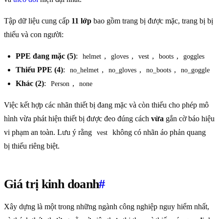
Tập dữ liệu cung cấp
11 lớp
bao gồm trang bị được mặc, trang bị bị
thiếu và con người:
PPE đang mặc (5)
:
,
,
,
,
helmet
gloves
vest
boots
goggles
Thiếu PPE (4)
:
,
,
,
no_helmet
no_gloves
no_boots
no_goggle
Khác (2)
:
,
Person
none
Việc kết hợp các nhãn thiết bị đang mặc và còn thiếu cho phép mô
hình vừa phát hiện thiết bị được đeo đúng cách
vừa
gắn cờ báo hiệu
vi phạm an toàn. Lưu ý rằng
không có nhãn áo phản quang
vest
bị thiếu riêng biệt.
Giá trị kinh doanh
#
Xây dựng là một trong những ngành công nghiệp nguy hiểm nhất,