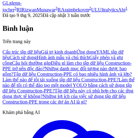
GL
glenn-
5
3
2
1
jocher
RI
RizwanMunawar
RA
raimbekovm
UL
UltralyticsAbi
Đã tạo
9 thg 9, 2025
Đã cập nhật
3 tuần trước
Bình luận
Trên trang này
Cấu trúc tập dữ liệu
Giá trị kinh doanh
Ứng dụng
YAML tập dữ
liệu
Cách sử dụng
Hình ảnh mẫu và chú thích
Giấy phép và ghi
công
Câu hỏi thường gặp
Điều gì làm cho tập dữ liệu Construction-
PPE trở nên độc đáo?
Những danh mục đối tượng nào được bao
gồm?
Tập dữ liệu Construction-PPE có bao nhiêu hình ảnh và lớp?
Làm thế nào để tôi tải xuống tập dữ liệu Construction-PPE?
Làm thế
nào để tôi có thể đào tạo một model YOLO bằng cách sử dụng tập
dữ liệu Construction-PPE?
Tập dữ liệu này có phù hợp cho các ứng
dụng thực tế không?
Những lợi ích của việc sử dụng tập dữ liệu
Construction-PPE trong các dự án AI là gì?
Khám phá bằng AI