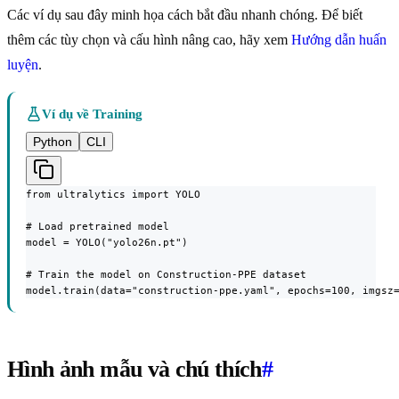
Các ví dụ sau đây minh họa cách bắt đầu nhanh chóng. Để biết
thêm các tùy chọn và cấu hình nâng cao, hãy xem
Hướng dẫn huấn
luyện
.
Ví dụ về Training
Python
CLI
from ultralytics import YOLO

# Load pretrained model

model = YOLO("yolo26n.pt")

# Train the model on Construction-PPE dataset

model.train(data="construction-ppe.yaml", epochs=100, imgsz
Hình ảnh mẫu và chú thích
#