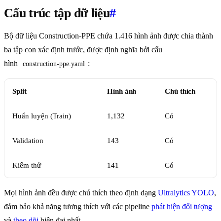
Cấu trúc tập dữ liệu
#
Bộ dữ liệu Construction-PPE chứa 1.416 hình ảnh được chia thành
ba tập con xác định trước, được định nghĩa bởi cấu
hình
:
construction-ppe.yaml
Split
Hình ảnh
Chú thích
Huấn luyện (Train)
1,132
Có
Validation
143
Có
Kiểm thử
141
Có
Mọi hình ảnh đều được chú thích theo định dạng
Ultralytics YOLO
,
đảm bảo khả năng tương thích với các pipeline
phát hiện đối tượng
và
theo dõi
hiện đại nhất.