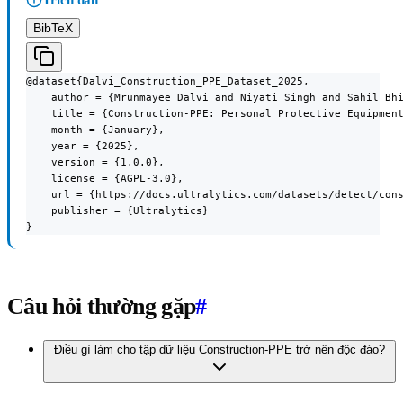
Trích dẫn
BibTeX
@dataset{Dalvi_Construction_PPE_Dataset_2025,

    author = {Mrunmayee Dalvi and Niyati Singh and Sahil Bhi
    title = {Construction-PPE: Personal Protective Equipment
    month = {January},

    year = {2025},

    version = {1.0.0},

    license = {AGPL-3.0},

    url = {https://docs.ultralytics.com/datasets/detect/cons
    publisher = {Ultralytics}

}
Câu hỏi thường gặp
#
Điều gì làm cho tập dữ liệu Construction-PPE trở nên độc đáo?