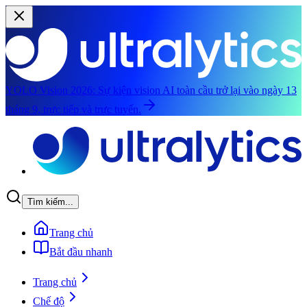
YOLO Vision 2026:
Sự kiện vision AI toàn cầu trở lại vào ngày 13
tháng 9, trực tiếp và trực tuyến.
Chuyển đến nội dung chính
Tìm kiếm...
Trang chủ
Bắt đầu nhanh
Trang chủ
Chế độ