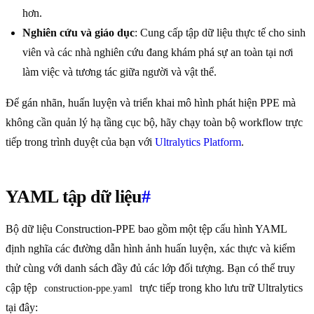
hơn.
Nghiên cứu và giáo dục
: Cung cấp tập dữ liệu thực tế cho sinh
viên và các nhà nghiên cứu đang khám phá sự an toàn tại nơi
làm việc và tương tác giữa người và vật thể.
Để gán nhãn, huấn luyện và triển khai mô hình phát hiện PPE mà
không cần quản lý hạ tầng cục bộ, hãy chạy toàn bộ workflow trực
tiếp trong trình duyệt của bạn với
Ultralytics Platform
.
YAML tập dữ liệu
#
Bộ dữ liệu Construction-PPE bao gồm một tệp cấu hình YAML
định nghĩa các đường dẫn hình ảnh huấn luyện, xác thực và kiểm
thử cùng với danh sách đầy đủ các lớp đối tượng. Bạn có thể truy
cập tệp
trực tiếp trong kho lưu trữ Ultralytics
construction-ppe.yaml
tại đây: