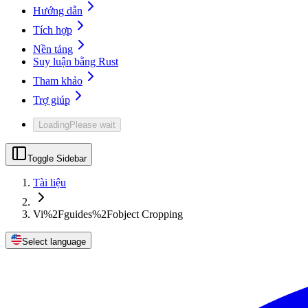
Hướng dẫn
Tích hợp
Nền tảng
Suy luận bằng Rust
Tham khảo
Trợ giúp
Loading
Please wait
Toggle Sidebar
Tài liệu
Vi%2Fguides%2Fobject Cropping
Select language