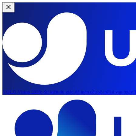
YOLO Vision 2026:
Sự kiện thị giác AI toàn cầu sẽ trở lại vào ngày 1
Chuyển đến nội dung chính