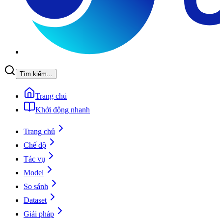
Tìm kiếm...
Trang chủ
Khởi động nhanh
Trang chủ
Chế độ
Tác vụ
Model
So sánh
Dataset
Giải pháp