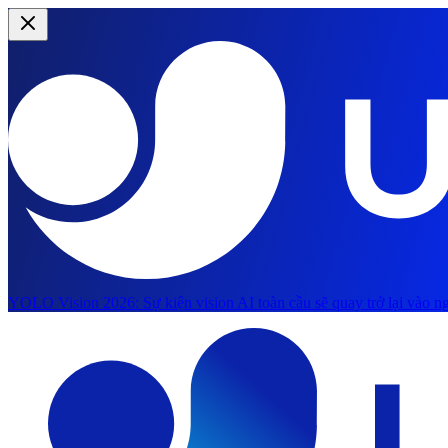
YOLO Vision 2026:
Sự kiện vision AI toàn cầu sẽ quay trở lại vào ng
Chuyển đến nội dung chính