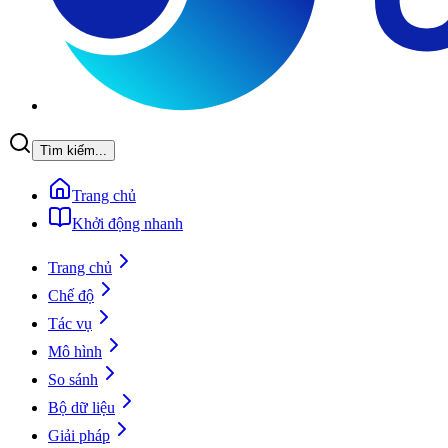
Tìm kiếm...
Trang chủ
Khởi động nhanh
Trang chủ
Chế độ
Tác vụ
Mô hình
So sánh
Bộ dữ liệu
Giải pháp