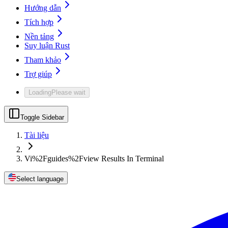
Hướng dẫn
Tích hợp
Nền tảng
Suy luận Rust
Tham khảo
Trợ giúp
Loading
Please wait
Toggle Sidebar
Tài liệu
Vi%2Fguides%2Fview Results In Terminal
Select language