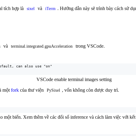
l tích hợp là
và
. Hướng dẫn này sẽ trình bày cách sử d
sixel
iTerm
và
trong VSCode.
s
terminal.integrated.gpuAcceleration
fault, can also use "on"

là một
fork
của thư viện
, vốn không còn được duy trì.
PySixel
ào một biến. Xem thêm về các đối số inference và cách làm việc với kết