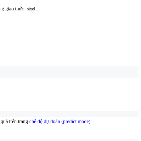
ụng giao thức
.
sixel
 quả trên trang
chế độ dự đoán (predict mode)
.