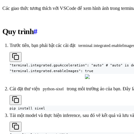
Các giao thức tương thích với VSCode để xem hình ảnh trong termina
Quy trình
#
Trước tiên, bạn phải bật các cài đặt
terminal.integrated.enableImage
"terminal.integrated.gpuAcceleration": "auto" # "auto" is de
"terminal.integrated.enableImages": true
Cài đặt thư viện
trong môi trường ảo của bạn. Đây 
python-sixel
pip install sixel
Tải một model và thực hiện inference, sau đó vẽ kết quả và lưu v