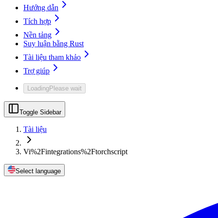
Hướng dẫn
Tích hợp
Nền tảng
Suy luận bằng Rust
Tài liệu tham khảo
Trợ giúp
Loading
Please wait
Toggle Sidebar
Tài liệu
Vi%2Fintegrations%2Ftorchscript
Select language