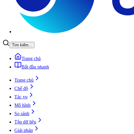
Tìm kiếm...
Trang chủ
Bắt đầu nhanh
Trang chủ
Chế độ
Tác vụ
Mô hình
So sánh
Tập dữ liệu
Giải pháp