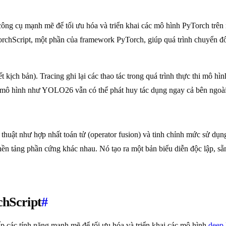
 công cụ mạnh mẽ để tối ưu hóa và triển khai các mô hình PyTorch tr
 TorchScript, một phần của framework PyTorch, giúp quá trình chuyển
iết kịch bản). Tracing ghi lại các thao tác trong quá trình thực thi mô 
 mô hình như YOLO26 vẫn có thể phát huy tác dụng ngay cả bên ngoà
huật như hợp nhất toán tử (operator fusion) và tinh chỉnh mức sử dụng
u nền tảng phần cứng khác nhau. Nó tạo ra một bản biểu diễn độc lập, 
chScript
#
ấp các tính năng mạnh mẽ để tối ưu hóa và triển khai các mô hình
deep 