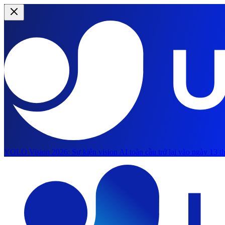
YOLO Vision 2026:
Sự kiện vision AI toàn cầu trở lại vào ngày 13 th
Chuyển đến nội dung chính