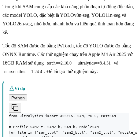
Trong khi SAM cung cấp các khả năng phân đoạn tự động độc đáo,
các model YOLO, đặc biệt là YOLOv8n-seg, YOLO11n-seg và
YOLO26n-seg, nhỏ hơn, nhanh hơn và hiệu quả tính toán hơn đáng
kể.
Tốc độ SAM được đo bằng PyTorch, tốc độ YOLO được đo bằng
ONNX Runtime. Các thử nghiệm chạy trên Apple M4 Air 2025 với
16GB RAM sử dụng
,
và
torch==2.10.0
ultralytics==8.4.31
. Để tái tạo thử nghiệm này:
onnxruntime==1.24.4
Ví dụ
Python
from ultralytics import ASSETS, SAM, YOLO, FastSAM

# Profile SAM2-t, SAM2-b, SAM-b, MobileSAM

for file in ["sam_b.pt", "sam2_b.pt", "sam2_t.pt", "mobile_s