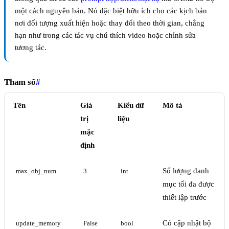
một cách nguyên bản. Nó đặc biệt hữu ích cho các kịch bản
nơi đối tượng xuất hiện hoặc thay đổi theo thời gian, chẳng
hạn như trong các tác vụ chú thích video hoặc chỉnh sửa
tương tác.
Tham số
#
Tên
Giá
Kiểu dữ
Mô tả
trị
liệu
mặc
định
Số lượng danh
max_obj_num
3
int
mục tối đa được
thiết lập trước
Có cập nhật bộ
update_memory
False
bool