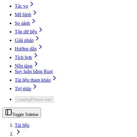
Tác vụ
Mô hình
So sánh
Tập dữ liệu
Giải pháp
Hướng dẫn
Tích hợp
Nền tảng
Suy luận bằng Rust
Tài liệu tham khảo
Trợ giúp
Loading
Please wait
Toggle Sidebar
Tài liệu