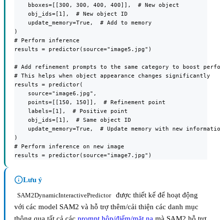
    bboxes=[[300, 300, 400, 400]],  # New object

    obj_ids=[1],  # New object ID

    update_memory=True,  # Add to memory

)

# Perform inference

results = predictor(source="image5.jpg")

# Add refinement prompts to the same category to boost perfo
# This helps when object appearance changes significantly

results = predictor(

    source="image6.jpg",

    points=[[150, 150]],  # Refinement point

    labels=[1],  # Positive point

    obj_ids=[1],  # Same object ID

    update_memory=True,  # Update memory with new informatio
)

# Perform inference on new image

results = predictor(source="image7.jpg")
Lưu ý
được thiết kế để hoạt động
SAM2DynamicInteractivePredictor
với các model SAM2 và hỗ trợ thêm/cải thiện các danh mục
thông qua tất cả các
prompt hộp/điểm/mặt nạ
mà SAM2 hỗ trợ