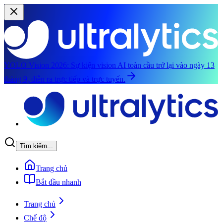
YOLO Vision 2026:
Sự kiện vision AI toàn cầu trở lại vào ngày 13
tháng 9, diễn ra trực tiếp và trực tuyến.
Chuyển đến nội dung chính
Tìm kiếm...
Trang chủ
Bắt đầu nhanh
Trang chủ
Chế độ