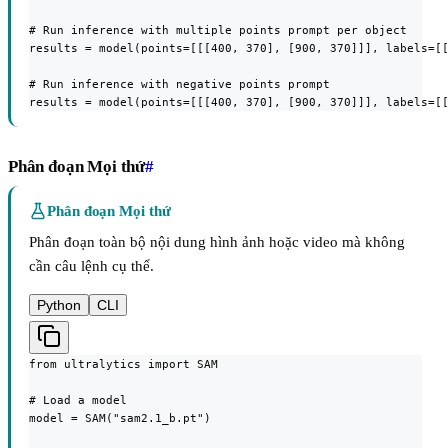
# Run inference with multiple points prompt per object

results = model(points=[[[400, 370], [900, 370]]], labels=[[
# Run inference with negative points prompt

results = model(points=[[[400, 370], [900, 370]]], labels=[
Phân đoạn Mọi thứ
#
Phân đoạn Mọi thứ
Phân đoạn toàn bộ nội dung hình ảnh hoặc video mà không
cần câu lệnh cụ thể.
Python
CLI
from ultralytics import SAM

# Load a model

model = SAM("sam2.1_b.pt")
