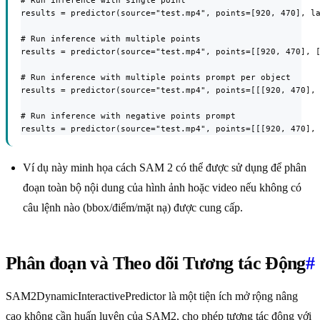
# Run inference with single point

results = predictor(source="test.mp4", points=[920, 470], la
# Run inference with multiple points

results = predictor(source="test.mp4", points=[[920, 470], [
# Run inference with multiple points prompt per object

results = predictor(source="test.mp4", points=[[[920, 470], 
# Run inference with negative points prompt

results = predictor(source="test.mp4", points=[[[920, 470],
Ví dụ này minh họa cách SAM 2 có thể được sử dụng để phân
đoạn toàn bộ nội dung của hình ảnh hoặc video nếu không có
câu lệnh nào (bbox/điểm/mặt nạ) được cung cấp.
Phân đoạn và Theo dõi Tương tác Động
#
SAM2DynamicInteractivePredictor là một tiện ích mở rộng nâng
cao không cần huấn luyện của SAM2, cho phép tương tác động với