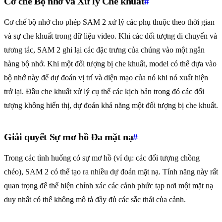
Cơ chế Bộ nhớ và Xử lý Che khuất
#
Cơ chế bộ nhớ cho phép SAM 2 xử lý các phụ thuộc theo thời gian
và sự che khuất trong dữ liệu video. Khi các đối tượng di chuyển và
tương tác, SAM 2 ghi lại các đặc trưng của chúng vào một ngân
hàng bộ nhớ. Khi một đối tượng bị che khuất, model có thể dựa vào
bộ nhớ này để dự đoán vị trí và diện mạo của nó khi nó xuất hiện
trở lại. Đầu che khuất xử lý cụ thể các kịch bản trong đó các đối
tượng không hiển thị, dự đoán khả năng một đối tượng bị che khuất.
Giải quyết Sự mơ hồ Đa mặt nạ
#
Trong các tình huống có sự mơ hồ (ví dụ: các đối tượng chồng
chéo), SAM 2 có thể tạo ra nhiều dự đoán mặt nạ. Tính năng này rất
quan trọng để thể hiện chính xác các cảnh phức tạp nơi một mặt nạ
duy nhất có thể không mô tả đầy đủ các sắc thái của cảnh.