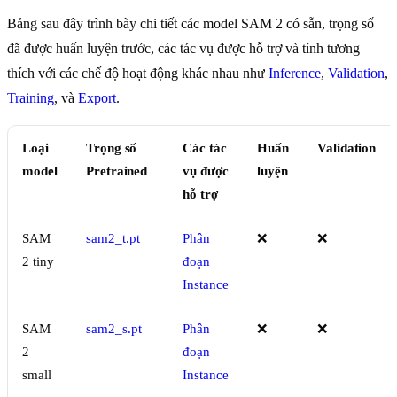
Bảng sau đây trình bày chi tiết các model SAM 2 có sẵn, trọng số
đã được huấn luyện trước, các tác vụ được hỗ trợ và tính tương
thích với các chế độ hoạt động khác nhau như
Inference
,
Validation
,
Training
, và
Export
.
Loại
Trọng số
Các tác
Huấn
Validation
model
Pretrained
vụ được
luyện
hỗ trợ
SAM
sam2_t.pt
Phân
❌
❌
2 tiny
đoạn
Instance
SAM
sam2_s.pt
Phân
❌
❌
2
đoạn
small
Instance