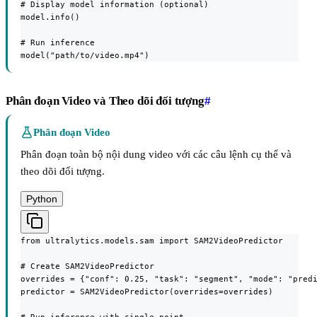
# Display model information (optional)

model.info()

# Run inference

model("path/to/video.mp4")
Phân đoạn Video và Theo dõi đối tượng
#
Phân đoạn Video
Phân đoạn toàn bộ nội dung video với các câu lệnh cụ thể và
theo dõi đối tượng.
Python
from ultralytics.models.sam import SAM2VideoPredictor

# Create SAM2VideoPredictor

overrides = {"conf": 0.25, "task": "segment", "mode": "predi
predictor = SAM2VideoPredictor(overrides=overrides)
