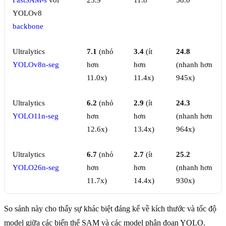
FastSAM-s
với
23.9
11.8
58.0
YOLOv8
backbone
Ultralytics
7.1
(nhỏ
3.4
(ít
24.8
YOLOv8n-seg
hơn
hơn
(nhanh hơn
11.0x)
11.4x)
945x)
Ultralytics
6.2
(nhỏ
2.9
(ít
24.3
YOLO11n-seg
hơn
hơn
(nhanh hơn
12.6x)
13.4x)
964x)
Ultralytics
6.7
(nhỏ
2.7
(ít
25.2
YOLO26n-seg
hơn
hơn
(nhanh hơn
11.7x)
14.4x)
930x)
So sánh này cho thấy sự khác biệt đáng kể về kích thước và tốc độ
model giữa các biến thể SAM và các model phân đoạn YOLO.