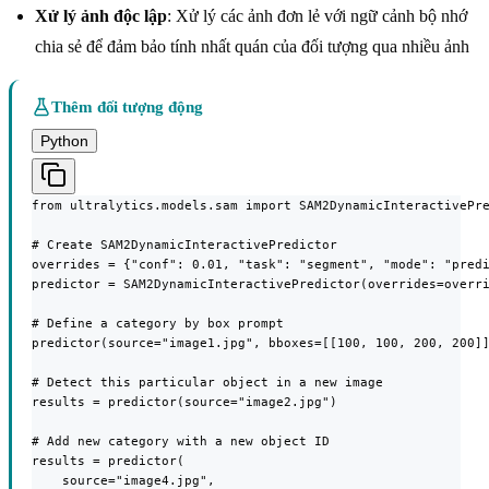
Xử lý ảnh độc lập
: Xử lý các ảnh đơn lẻ với ngữ cảnh bộ nhớ
chia sẻ để đảm bảo tính nhất quán của đối tượng qua nhiều ảnh
Thêm đối tượng động
Python
from ultralytics.models.sam import SAM2DynamicInteractivePre
# Create SAM2DynamicInteractivePredictor

overrides = {"conf": 0.01, "task": "segment", "mode": "predi
predictor = SAM2DynamicInteractivePredictor(overrides=overri
# Define a category by box prompt

predictor(source="image1.jpg", bboxes=[[100, 100, 200, 200]]
# Detect this particular object in a new image

results = predictor(source="image2.jpg")

# Add new category with a new object ID

results = predictor(

    source="image4.jpg",
