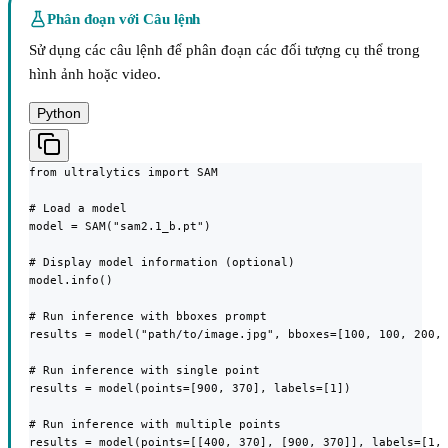
Phân đoạn với Câu lệnh
Sử dụng các câu lệnh để phân đoạn các đối tượng cụ thể trong
hình ảnh hoặc video.
Python
from ultralytics import SAM

# Load a model

model = SAM("sam2.1_b.pt")

# Display model information (optional)

model.info()

# Run inference with bboxes prompt

results = model("path/to/image.jpg", bboxes=[100, 100, 200, 
# Run inference with single point

results = model(points=[900, 370], labels=[1])

# Run inference with multiple points

results = model(points=[[400, 370], [900, 370]], labels=[1, 