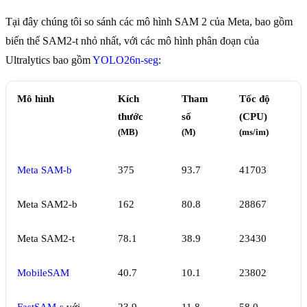
Tại đây chúng tôi so sánh các mô hình SAM 2 của Meta, bao gồm
biến thể SAM2-t nhỏ nhất, với các mô hình phân đoạn của
Ultralytics bao gồm
YOLO26n-seg
:
Mô hình
Kích
Tham
Tốc độ
thước
số
(CPU)
(MB)
(M)
(ms/im)
Meta SAM-b
375
93.7
41703
Meta SAM2-b
162
80.8
28867
Meta SAM2-t
78.1
38.9
23430
MobileSAM
40.7
10.1
23802