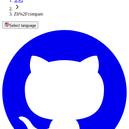
文档
Zh%2Fcompare
Select language