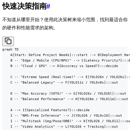
快速决策指南
#
不知道从哪里开始？使用此决策树来缩小范围，找到最适合你
的硬件和性能需求的架构。
graph TD

    A[Start: Define Project Needs]:::start --> B{Deployment Har
    B -- "Edge / Mobile (CPU/NPU)" --> C{Latency Priority?}:::d
    B -- "Cloud / GPU" --> D{Accuracy vs Speed?}:::decide

    C -- "Extreme Speed (Real-time)" --> E[YOLO26n / YOLO26s]::
    C -- "Balanced Legacy" --> F[YOLO11s / YOLOv8s]:::out

    D -- "Max Accuracy (SOTA)" --> G[YOLO26x / YOLO26l]:::out

    D -- "Balanced Performance" --> H[YOLO26m / YOLO11m]:::out

    A --> I{Specialized Features?}:::decide

    I -- "NMS-Free Inference" --> J[YOLO26 / YOLOv10]:::out

    I -- "Multitask (Seg/Pose/OBB)" --> K[YOLO26 / YOLO11]:::ou
    I -- "Video Analytics" --> L[YOLO26 + Tracking]:::out
