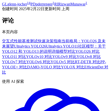
14
1
1
GL
glenn-jocher
PD
pderrenger
RI
RizwanMunawar
创建时间
2025年2月22日
更新时间
上周
评论
本页内容
交互式性能基准测试
快速决策指南
当前格局：YOLO26 及未
来展望
Ultralytics YOLO26
Ultralytics YOLO11
社区模型：关于
YOLO12 和 YOLO13 的说明
详细模型对比
YOLO26 对比
YOLO11 对比
YOLOv10 对比
YOLOv9 对比
YOLOv8 对比
YOLOv7 对比
YOLOv6 对比
YOLOv5 对比
RT-DETR 对比
PP-
YOLOE+ 对比
DAMO-YOLO 对比
YOLOX 对比
EfficientDet 对
比
使用 AI 探索