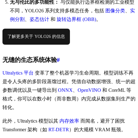
无与伦比的多功能性：
与仅能执行边界框检测的工业模型
不同，YOLO26 系列支持多模态任务，包括
图像分类
、
实
例分割
、
姿态估计
和
旋转边界框 (OBB)
。
了解更多关于 YOLO26 的信息
无缝的生态系统体验
#
Ultralytics 平台
变革了整个机器学习生命周期。模型训练不再
是令人头疼的多阶段蒸馏过程。凭借自动数据增强、统一的超
参数调优以及一键导出到
ONNX
、
OpenVINO
和 CoreML 等
格式，你可以在数小时（而非数周）内完成从数据集到生产的
转化。
此外，Ultralytics 模型以其
内存效率
而闻名，避开了困扰
Transformer 架构（如
RT-DETR
）的大规模 VRAM 瓶颈。