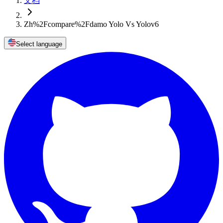
文档
Zh%2Fcompare%2Fdamo Yolo Vs Yolov6
Select language