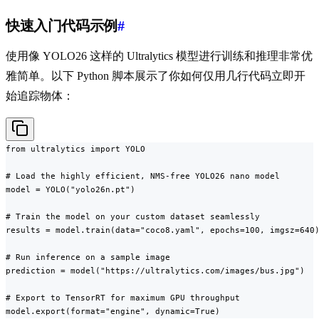
快速入门代码示例
#
使用像 YOLO26 这样的 Ultralytics 模型进行训练和推理非常优
雅简单。以下 Python 脚本展示了你如何仅用几行代码立即开
始追踪物体：
from ultralytics import YOLO

# Load the highly efficient, NMS-free YOLO26 nano model

model = YOLO("yolo26n.pt")

# Train the model on your custom dataset seamlessly

results = model.train(data="coco8.yaml", epochs=100, imgsz=640)
# Run inference on a sample image

prediction = model("https://ultralytics.com/images/bus.jpg")

# Export to TensorRT for maximum GPU throughput

model.export(format="engine", dynamic=True)