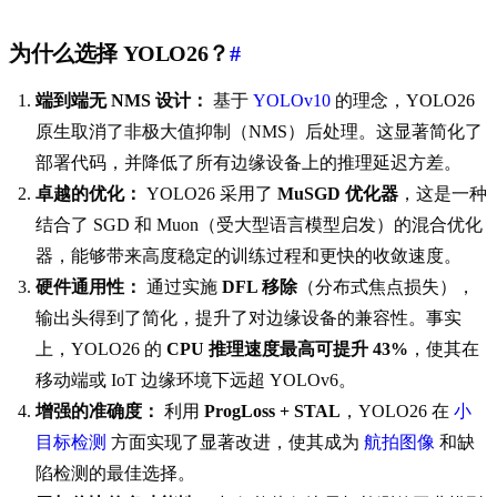
为什么选择 YOLO26？
#
端到端无 NMS 设计：
基于
YOLOv10
的理念，YOLO26
原生取消了非极大值抑制（NMS）后处理。这显著简化了
部署代码，并降低了所有边缘设备上的推理延迟方差。
卓越的优化：
YOLO26 采用了
MuSGD 优化器
，这是一种
结合了 SGD 和 Muon（受大型语言模型启发）的混合优化
器，能够带来高度稳定的训练过程和更快的收敛速度。
硬件通用性：
通过实施
DFL 移除
（分布式焦点损失），
输出头得到了简化，提升了对边缘设备的兼容性。事实
上，YOLO26 的
CPU 推理速度最高可提升 43%
，使其在
移动端或 IoT 边缘环境下远超 YOLOv6。
增强的准确度：
利用
ProgLoss + STAL
，YOLO26 在
小
目标检测
方面实现了显著改进，使其成为
航拍图像
和缺
陷检测的最佳选择。