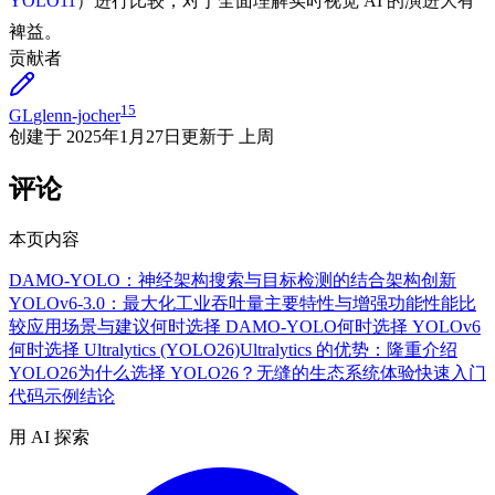
YOLO11
）进行比较，对于全面理解实时视觉 AI 的演进大有
裨益。
贡献者
15
GL
glenn-jocher
创建于
2025年1月27日
更新于
上周
评论
本页内容
DAMO-YOLO：神经架构搜索与目标检测的结合
架构创新
YOLOv6-3.0：最大化工业吞吐量
主要特性与增强功能
性能比
较
应用场景与建议
何时选择 DAMO-YOLO
何时选择 YOLOv6
何时选择 Ultralytics (YOLO26)
Ultralytics 的优势：隆重介绍
YOLO26
为什么选择 YOLO26？
无缝的生态系统体验
快速入门
代码示例
结论
用 AI 探索