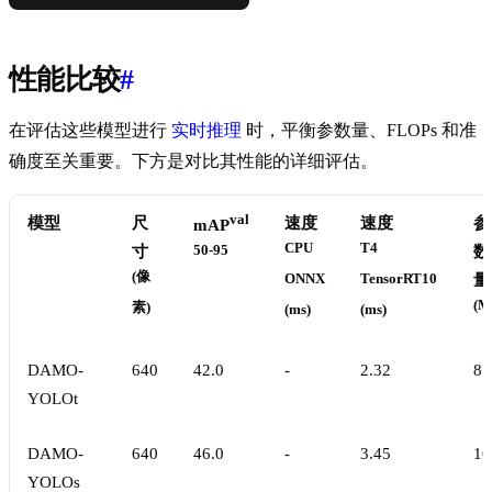
性能比较
#
在评估这些模型进行
实时推理
时，平衡参数量、FLOPs 和准
确度至关重要。下方是对比其性能的详细评估。
val
模型
尺
速度
速度
参
mAP
CPU
T4
寸
50-95
数
(像
ONNX
TensorRT10
量
(M
素)
(ms)
(ms)
DAMO-
640
42.0
-
2.32
8.
YOLOt
DAMO-
640
46.0
-
3.45
16
YOLOs