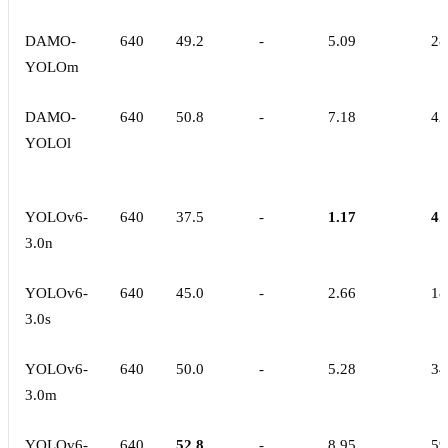
DAMO-
640
49.2
-
5.09
28
YOLOm
DAMO-
640
50.8
-
7.18
42
YOLOl
YOLOv6-
640
37.5
-
1.17
4.
3.0n
YOLOv6-
640
45.0
-
2.66
18
3.0s
YOLOv6-
640
50.0
-
5.28
34
3.0m
YOLOv6-
640
52.8
-
8.95
59