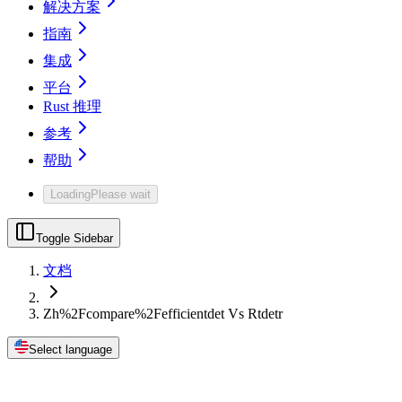
解决方案
指南
集成
平台
Rust 推理
参考
帮助
Loading
Please wait
Toggle Sidebar
文档
Zh%2Fcompare%2Fefficientdet Vs Rtdetr
Select language