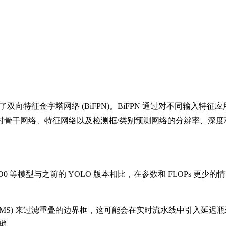
为骨干网络，并引入了双向特征金字塔网络 (BiFPN)。BiFPN 通过
对骨干网络、特征网络以及检测框/类别预测网络的分辨率、深度
ientDet-D0 等模型与之前的 YOLO 版本相比，在参数和 FL
值抑制 (NMS) 来过滤重叠的边界框，这可能会在实时流水线中引
繁琐。