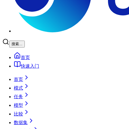
搜索...
首页
快速入门
首页
模式
任务
模型
比较
数据集