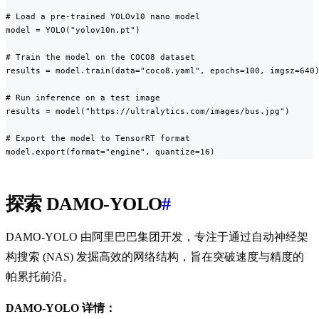
# Load a pre-trained YOLOv10 nano model

model = YOLO("yolov10n.pt")

# Train the model on the COCO8 dataset

results = model.train(data="coco8.yaml", epochs=100, imgsz=640)
# Run inference on a test image

results = model("https://ultralytics.com/images/bus.jpg")

# Export the model to TensorRT format

model.export(format="engine", quantize=16)
探索 DAMO-YOLO
#
DAMO-YOLO 由阿里巴巴集团开发，专注于通过自动神经架
构搜索 (NAS) 发掘高效的网络结构，旨在突破速度与精度的
帕累托前沿。
DAMO-YOLO 详情：