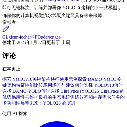
即可无缝标注、训练并部署像 YOLO26 这样的下一代模型，
确保你的计算机视觉流水线既尖端又具备未来保障。
贡献者
14
1
GL
glenn-jocher
PD
pderrenger
创建于
2025年1月27日
更新于
上周
评论
在本页上
探索 YOLOv10
关键架构特征
使用示例
探索 DAMO-YOLO
关
键架构特征
性能比较
应用场景与建议
何时选择 YOLOv10
何时
选择 DAMO-YOLO
何时选择 Ultralytics (YOLO26)
Ultralytics 的
优势
易用性与维护良好的生态系统
训练效率和内存需求
任务的
多功能性
展望未来：YOLO26 的演进
使用 AI 探索