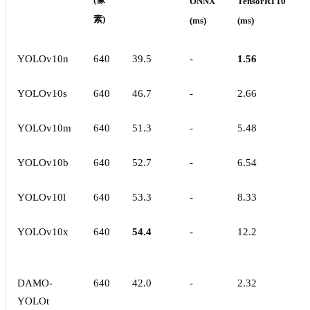
(像
ONNX
TensorRT10
素)
(ms)
(ms)
YOLOv10n
640
39.5
-
1.56
YOLOv10s
640
46.7
-
2.66
YOLOv10m
640
51.3
-
5.48
YOLOv10b
640
52.7
-
6.54
YOLOv10l
640
53.3
-
8.33
YOLOv10x
640
54.4
-
12.2
DAMO-
640
42.0
-
2.32
YOLOt