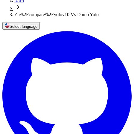
文档
Zh%2Fcompare%2Fyolov10 Vs Damo Yolo
Select language