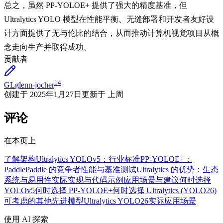
总之，虽然 PP-YOLOE+ 提供了强大的精度基准，但
Ultralytics YOLO 模型在性能平衡、无缝部署和开发者友好设
计方面提供了无与伦比的结合，从而推动计算机视觉项目从概
念走向生产并取得成功。
贡献者
14
GL
glenn-jocher
创建于
2025年1月27日
更新于
上周
评论
在本页上
了解架构
Ultralytics YOLOv5：行业标准
PP-YOLOE+：
PaddlePaddle 的竞争者
性能与基准测试
Ultralytics 的优势：生态
系统与易用性
实际实现与代码示例
应用场景与建议
何时选择
YOLOv5
何时选择 PP-YOLOE+
何时选择 Ultralytics (YOLO26)
可考虑的其他先进模型
Ultralytics YOLO26
实际应用场景
使用 AI 探索