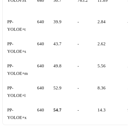
YOLOv5x
640
50.7
763.2
11.89
9
PP-
640
39.9
-
2.84
4
YOLOE+t
PP-
640
43.7
-
2.62
7
YOLOE+s
PP-
640
49.8
-
5.56
2
YOLOE+m
PP-
640
52.9
-
8.36
5
YOLOE+l
PP-
640
54.7
-
14.3
9
YOLOE+x