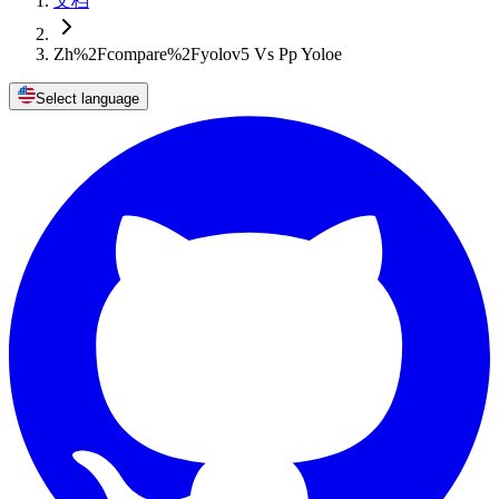
文档
Zh%2Fcompare%2Fyolov5 Vs Pp Yoloe
Select language