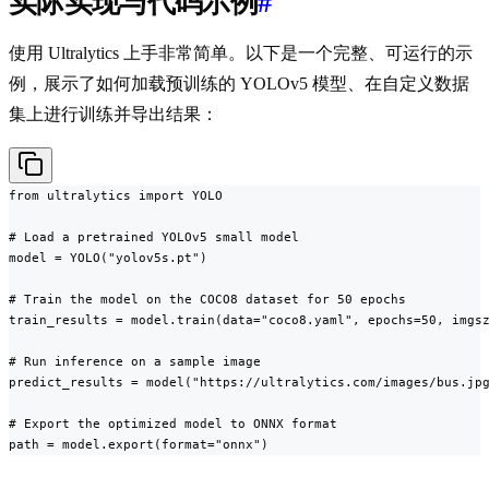
实际实现与代码示例
#
使用 Ultralytics 上手非常简单。以下是一个完整、可运行的示
例，展示了如何加载预训练的 YOLOv5 模型、在自定义数据
集上进行训练并导出结果：
from ultralytics import YOLO

# Load a pretrained YOLOv5 small model

model = YOLO("yolov5s.pt")

# Train the model on the COCO8 dataset for 50 epochs

train_results = model.train(data="coco8.yaml", epochs=50, imgsz
# Run inference on a sample image

predict_results = model("https://ultralytics.com/images/bus.jpg
# Export the optimized model to ONNX format

path = model.export(format="onnx")