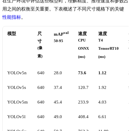
在生产环境中评估这些模型时，理解精度、推理速度和参数占
用之间的权衡至关重要。下表概述了不同尺寸规格下的关键
性能指标
。
val
模型
尺
速度
速度
mAP
CPU
T4
寸
50-95
(像
(
ONNX
TensorRT10
素)
(ms)
(ms)
YOLOv5n
640
28.0
73.6
1.12
2
YOLOv5s
640
37.4
120.7
1.92
9
YOLOv5m
640
45.4
233.9
4.03
2
YOLOv5l
640
49.0
408.4
6.61
5