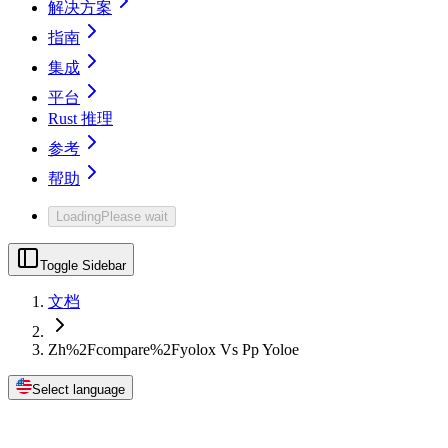
解决方案
指南
集成
平台
Rust 推理
参考
帮助
Loading
Please wait
Toggle Sidebar
文档
Zh%2Fcompare%2Fyolox Vs Pp Yoloe
Select language