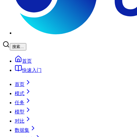
搜索...
首页
快速入门
首页
模式
任务
模型
对比
数据集