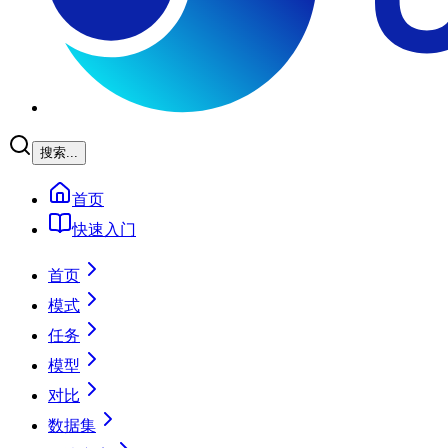
搜索...
首页
快速入门
首页
模式
任务
模型
对比
数据集