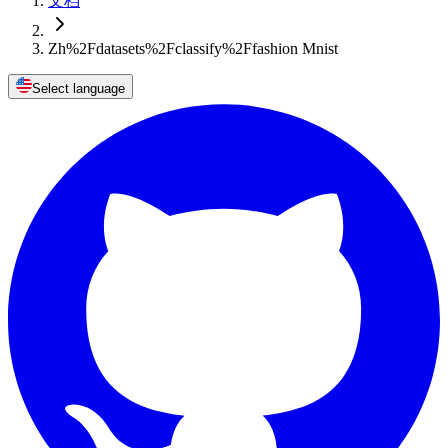
文档
Zh%2Fdatasets%2Fclassify%2Ffashion Mnist
Select language