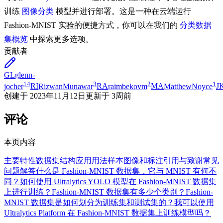
训练
图像分类
模型并进行部署。这是一种在云端运行
Fashion-MNIST 实验的便捷方式，你可以在我们的
分类数据
集概览
中探索更多选项。
贡献者
GL
glenn-
14
3
2
1
jocher
RI
RizwanMunawar
RA
raimbekovm
MA
MatthewNoyce
J
创建于
2023年11月12日
更新于
3周前
评论
本页内容
主要特性
数据集结构
应用
用法
样本图像和标注
引用与致谢
常见
问题解答
什么是 Fashion-MNIST 数据集，它与 MNIST 有何不
同？
如何使用 Ultralytics YOLO 模型在 Fashion-MNIST 数据集
上进行训练？
Fashion-MNIST 数据集有多少个类别？
Fashion-
MNIST 数据集是如何划分为训练集和测试集的？
我可以使用
Ultralytics Platform 在 Fashion-MNIST 数据集上训练模型吗？